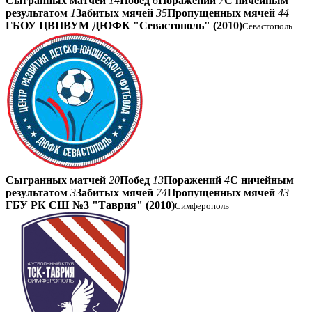
Сыгранных матчей
14
Побед
6
Поражений
7
С ничейным
результатом
1
Забитых мячей
35
Пропущенных мячей
44
ГБОУ ЦВПВУМ ДЮФК "Севастополь" (2010)
Севастополь
Сыгранных матчей
20
Побед
13
Поражений
4
С ничейным
результатом
3
Забитых мячей
74
Пропущенных мячей
43
ГБУ РК СШ №3 "Таврия" (2010)
Симферополь