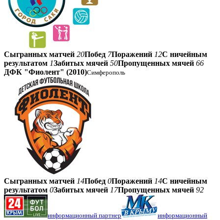
Сыгранных матчей
20
Побед
7
Поражений
12
С ничейным
результатом
1
Забитых мячей
50
Пропущенных мячей
66
ДФК "Фиолент" (2010)
Симферополь
Сыгранных матчей
14
Побед
0
Поражений
14
С ничейным
результатом
0
Забитых мячей
17
Пропущенных мячей
92
информационный партнер
информационный