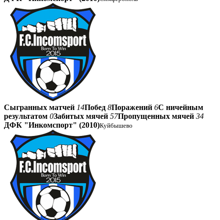
Сыгранных матчей
14
Побед
8
Поражений
6
С ничейным
результатом
0
Забитых мячей
57
Пропущенных мячей
34
ДФК "Инкомспорт" (2010)
Куйбышево