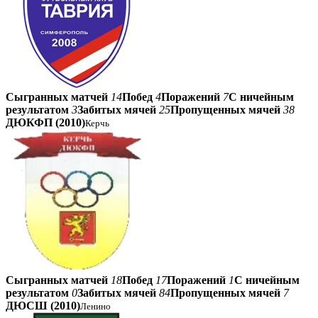
Сыгранных матчей
14
Побед
4
Поражений
7
С ничейным
результатом
3
Забитых мячей
25
Пропущенных мячей
38
ДЮКФП (2010)
Керчь
Сыгранных матчей
18
Побед
17
Поражений
1
С ничейным
результатом
0
Забитых мячей
84
Пропущенных мячей
7
ДЮСШ (2010)
Ленино