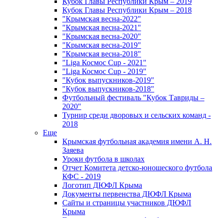
Кубок Главы Республики Крым – 2019
Кубок Главы Республики Крым – 2018
"Крымская весна-2022"
"Крымская весна-2021"
"Крымская весна-2020"
"Крымская весна-2019"
"Крымская весна-2018"
"Liga Космос Cup - 2021"
"Liga Космос Cup - 2019"
"Кубок выпускников-2019"
"Кубок выпускников-2018"
Футбольный фестиваль "Кубок Тавриды –
2020"
Турнир среди дворовых и сельских команд -
2018
Еще
Крымская футбольная академия имени А. Н.
Заяева
Уроки футбола в школах
Отчет Комитета детско-юношеского футбола
КФС - 2019
Логотип ДЮФЛ Крыма
Документы первенства ДЮФЛ Крыма
Сайты и страницы участников ДЮФЛ
Крыма