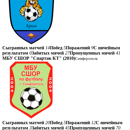
Сыгранных матчей
14
Побед
5
Поражений
9
С ничейным
результатом
0
Забитых мячей
27
Пропущенных мячей
41
МБУ СШОР "Спартак КТ" (2010)
Симферополь
Сыгранных матчей
20
Побед
5
Поражений
12
С ничейным
результатом
3
Забитых мячей
45
Пропущенных мячей
70