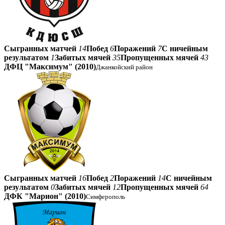
Сыгранных матчей
14
Побед
6
Поражений
7
С ничейным
результатом
1
Забитых мячей
35
Пропущенных мячей
43
ДФЦ "Максимум" (2010)
Джанкойский район
Сыгранных матчей
16
Побед
2
Поражений
14
С ничейным
результатом
0
Забитых мячей
12
Пропущенных мячей
64
ДФК "Марион" (2010)
Симферополь