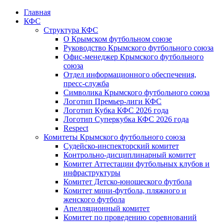
Главная
КФС
Структура КФС
О Крымском футбольном союзе
Руководство Крымского футбольного союза
Офис-менеджер Крымского футбольного
союза
Отдел информационного обеспечения,
пресс-служба
Символика Крымского футбольного союза
Логотип Премьер-лиги КФС
Логотип Кубка КФС 2026 года
Логотип Суперкубка КФС 2026 года
Respect
Комитеты Крымского футбольного союза
Судейско-инспекторский комитет
Контрольно-дисциплинарный комитет
Комитет Аттестации футбольных клубов и
инфраструктуры
Комитет Детско-юношеского футбола
Комитет мини-футбола, пляжного и
женского футбола
Апелляционный комитет
Комитет по проведению соревнований