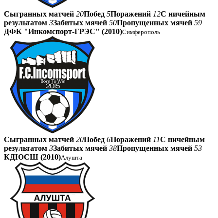
Сыгранных матчей
20
Побед
5
Поражений
12
С ничейным
результатом
3
Забитых мячей
50
Пропущенных мячей
59
ДФК "Инкомспорт-ГРЭС" (2010)
Симферополь
Сыгранных матчей
20
Побед
6
Поражений
11
С ничейным
результатом
3
Забитых мячей
38
Пропущенных мячей
53
КДЮСШ (2010)
Алушта