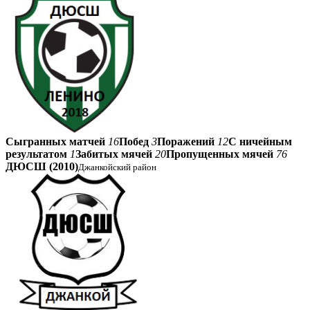
Сыгранных матчей
16
Побед
3
Поражений
12
С ничейным
результатом
1
Забитых мячей
20
Пропущенных мячей
76
ДЮСШ (2010)
Джанкойский район