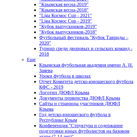
"Крымская весна-2019"
"Крымская весна-2018"
"Liga Космос Cup - 2021"
"Liga Космос Cup - 2019"
"Кубок выпускников-2019"
"Кубок выпускников-2018"
Футбольный фестиваль "Кубок Тавриды –
2020"
Турнир среди дворовых и сельских команд -
2018
Еще
Крымская футбольная академия имени А. Н.
Заяева
Уроки футбола в школах
Отчет Комитета детско-юношеского футбола
КФС - 2019
Логотип ДЮФЛ Крыма
Документы первенства ДЮФЛ Крыма
Сайты и страницы участников ДЮФЛ
Крыма
Год детско-юношеского футбола в
Республике Крым
Конференция "Структура и содержание
подготовки юных футболистов на базовом
этапе (7-14 лет)"