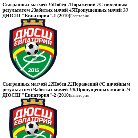
Сыгранных матчей
16
Побед
7
Поражений
7
С ничейным
результатом
2
Забитых мячей
45
Пропущенных мячей
38
ДЮСШ "Евпатория"-1 (2010)
Евпатория
Сыгранных матчей
22
Побед
22
Поражений
0
С ничейным
результатом
0
Забитых мячей
100
Пропущенных мячей
24
ДЮСШ "Евпатория"-2 (2010)
Евпатория