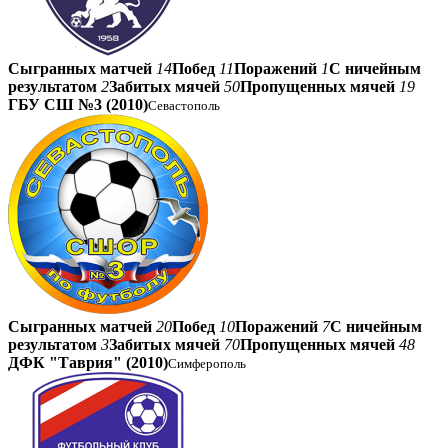
Сыгранных матчей
14
Побед
11
Поражений
1
С ничейным
результатом
2
Забитых мячей
50
Пропущенных мячей
19
ГБУ СШ №3 (2010)
Севастополь
Сыгранных матчей
20
Побед
10
Поражений
7
С ничейным
результатом
3
Забитых мячей
70
Пропущенных мячей
48
ДФК "Таврия" (2010)
Симферополь