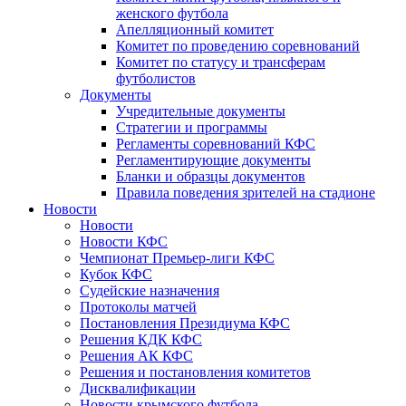
женского футбола
Апелляционный комитет
Комитет по проведению соревнований
Комитет по статусу и трансферам
футболистов
Документы
Учредительные документы
Стратегии и программы
Регламенты соревнований КФС
Регламентирующие документы
Бланки и образцы документов
Правила поведения зрителей на стадионе
Новости
Новости
Новости КФС
Чемпионат Премьер-лиги КФС
Кубок КФС
Судейские назначения
Протоколы матчей
Постановления Президиума КФС
Решения КДК КФС
Решения АК КФС
Решения и постановления комитетов
Дисквалификации
Новости крымского футбола