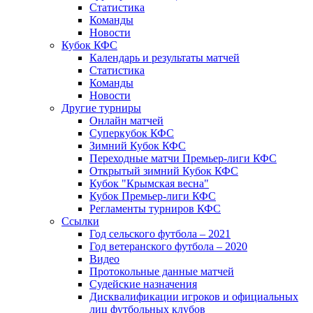
Статистика
Команды
Новости
Кубок КФС
Календарь и результаты матчей
Статистика
Команды
Новости
Другие турниры
Онлайн матчей
Суперкубок КФС
Зимний Кубок КФС
Переходные матчи Премьер-лиги КФС
Открытый зимний Кубок КФС
Кубок "Крымская весна"
Кубок Премьер-лиги КФС
Регламенты турниров КФС
Ссылки
Год сельского футбола – 2021
Год ветеранского футбола – 2020
Видео
Протокольные данные матчей
Судейские назначения
Дисквалификации игроков и официальных
лиц футбольных клубов