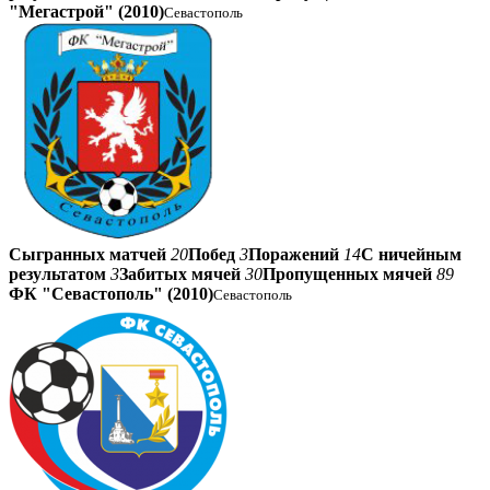
"Мегастрой" (2010)
Севастополь
Сыгранных матчей
20
Побед
3
Поражений
14
С ничейным
результатом
3
Забитых мячей
30
Пропущенных мячей
89
ФК "Севастополь" (2010)
Севастополь