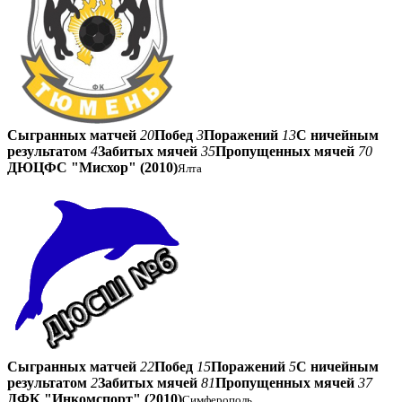
Сыгранных матчей
20
Побед
3
Поражений
13
С ничейным
результатом
4
Забитых мячей
35
Пропущенных мячей
70
ДЮЦФС "Мисхор" (2010)
Ялта
Сыгранных матчей
22
Побед
15
Поражений
5
С ничейным
результатом
2
Забитых мячей
81
Пропущенных мячей
37
ДФК "Инкомспорт" (2010)
Симферополь