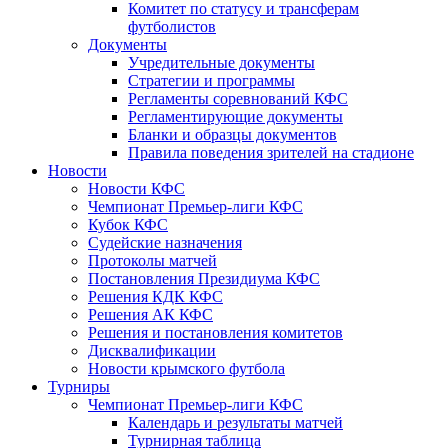
Комитет по статусу и трансферам
футболистов
Документы
Учредительные документы
Стратегии и программы
Регламенты соревнований КФС
Регламентирующие документы
Бланки и образцы документов
Правила поведения зрителей на стадионе
Новости
Новости КФС
Чемпионат Премьер-лиги КФС
Кубок КФС
Судейские назначения
Протоколы матчей
Постановления Президиума КФС
Решения КДК КФС
Решения АК КФС
Решения и постановления комитетов
Дисквалификации
Новости крымского футбола
Турниры
Чемпионат Премьер-лиги КФС
Календарь и результаты матчей
Турнирная таблица