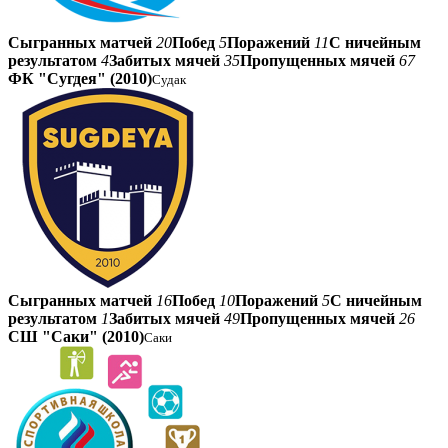
Сыгранных матчей
20
Побед
5
Поражений
11
С ничейным
результатом
4
Забитых мячей
35
Пропущенных мячей
67
ФК "Сугдея" (2010)
Судак
Сыгранных матчей
16
Побед
10
Поражений
5
С ничейным
результатом
1
Забитых мячей
49
Пропущенных мячей
26
СШ "Саки" (2010)
Саки