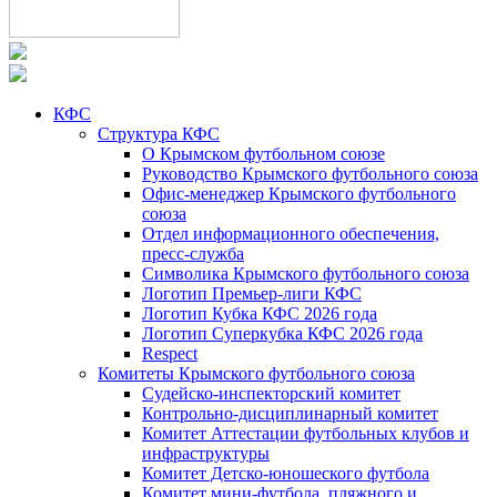
КФС
Структура КФС
О Крымском футбольном союзе
Руководство Крымского футбольного союза
Офис-менеджер Крымского футбольного
союза
Отдел информационного обеспечения,
пресс-служба
Символика Крымского футбольного союза
Логотип Премьер-лиги КФС
Логотип Кубка КФС 2026 года
Логотип Суперкубка КФС 2026 года
Respect
Комитеты Крымского футбольного союза
Судейско-инспекторский комитет
Контрольно-дисциплинарный комитет
Комитет Аттестации футбольных клубов и
инфраструктуры
Комитет Детско-юношеского футбола
Комитет мини-футбола, пляжного и