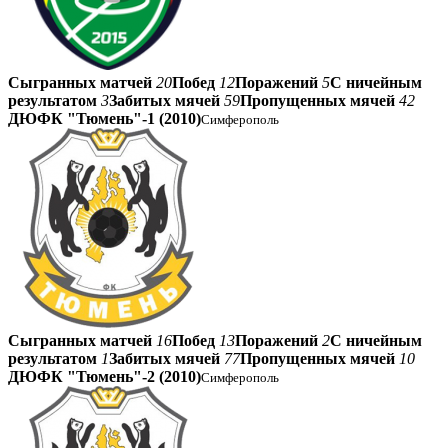
Сыгранных матчей
20
Побед
12
Поражений
5
С ничейным
результатом
3
Забитых мячей
59
Пропущенных мячей
42
ДЮФК "Тюмень"-1 (2010)
Симферополь
Сыгранных матчей
16
Побед
13
Поражений
2
С ничейным
результатом
1
Забитых мячей
77
Пропущенных мячей
10
ДЮФК "Тюмень"-2 (2010)
Симферополь