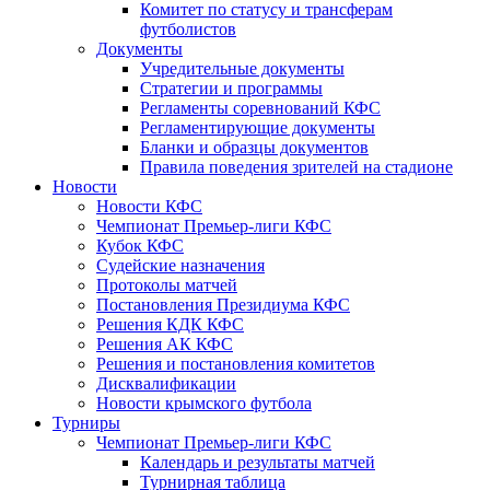
Комитет по статусу и трансферам
футболистов
Документы
Учредительные документы
Стратегии и программы
Регламенты соревнований КФС
Регламентирующие документы
Бланки и образцы документов
Правила поведения зрителей на стадионе
Новости
Новости КФС
Чемпионат Премьер-лиги КФС
Кубок КФС
Судейские назначения
Протоколы матчей
Постановления Президиума КФС
Решения КДК КФС
Решения АК КФС
Решения и постановления комитетов
Дисквалификации
Новости крымского футбола
Турниры
Чемпионат Премьер-лиги КФС
Календарь и результаты матчей
Турнирная таблица