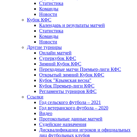
Статистика
Команды
Новости
Кубок КФС
Календарь и результаты матчей
Статистика
Команды
Новости
Другие турниры
Онлайн матчей
Суперкубок КФС
Зимний Кубок КФС
Переходные матчи Премьер-лиги КФС
Открытый зимний Кубок КФС
Кубок "Крымская весна"
Кубок Премьер-лиги КФС
Регламенты турниров КФС
Ссылки
Год сельского футбола – 2021
Год ветеранского футбола – 2020
Видео
Протокольные данные матчей
Судейские назначения
Дисквалификации игроков и официальных
лиц футбольных клубов