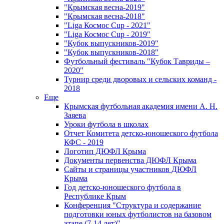
"Крымская весна-2019"
"Крымская весна-2018"
"Liga Космос Cup - 2021"
"Liga Космос Cup - 2019"
"Кубок выпускников-2019"
"Кубок выпускников-2018"
Футбольный фестиваль "Кубок Тавриды –
2020"
Турнир среди дворовых и сельских команд -
2018
Еще
Крымская футбольная академия имени А. Н.
Заяева
Уроки футбола в школах
Отчет Комитета детско-юношеского футбола
КФС - 2019
Логотип ДЮФЛ Крыма
Документы первенства ДЮФЛ Крыма
Сайты и страницы участников ДЮФЛ
Крыма
Год детско-юношеского футбола в
Республике Крым
Конференция "Структура и содержание
подготовки юных футболистов на базовом
этапе (7-14 лет)"