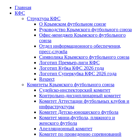
Главная
КФС
Структура КФС
О Крымском футбольном союзе
Руководство Крымского футбольного союза
Офис-менеджер Крымского футбольного
союза
Отдел информационного обеспечения,
пресс-служба
Символика Крымского футбольного союза
Логотип Премьер-лиги КФС
Логотип Кубка КФС 2026 года
Логотип Суперкубка КФС 2026 года
Respect
Комитеты Крымского футбольного союза
Судейско-инспекторский комитет
Контрольно-дисциплинарный комитет
Комитет Аттестации футбольных клубов и
инфраструктуры
Комитет Детско-юношеского футбола
Комитет мини-футбола, пляжного и
женского футбола
Апелляционный комитет
Комитет по проведению соревнований