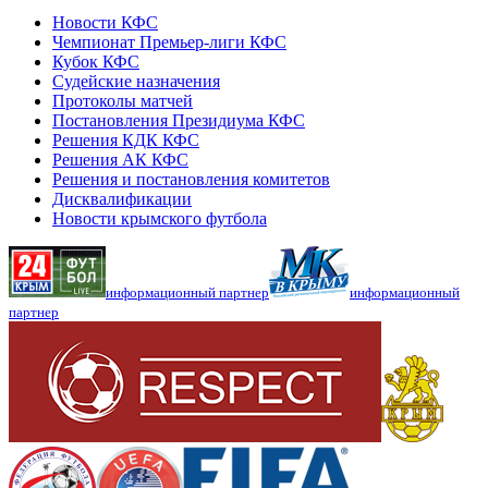
Новости КФС
Чемпионат Премьер-лиги КФС
Кубок КФС
Судейские назначения
Протоколы матчей
Постановления Президиума КФС
Решения КДК КФС
Решения АК КФС
Решения и постановления комитетов
Дисквалификации
Новости крымского футбола
информационный партнер
информационный
партнер