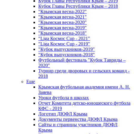
Кубок Главы Республики Крым – 2019
Кубок Главы Республики Крым – 2018
"Крымская весна-2022"
"Крымская весна-2021"
"Крымская весна-2020"
"Крымская весна-2019"
"Крымская весна-2018"
"Liga Космос Cup - 2021"
"Liga Космос Cup - 2019"
"Кубок выпускников-2019"
"Кубок выпускников-2018"
Футбольный фестиваль "Кубок Тавриды –
2020"
Турнир среди дворовых и сельских команд -
2018
Еще
Крымская футбольная академия имени А. Н.
Заяева
Уроки футбола в школах
Отчет Комитета детско-юношеского футбола
КФС - 2019
Логотип ДЮФЛ Крыма
Документы первенства ДЮФЛ Крыма
Сайты и страницы участников ДЮФЛ
Крыма