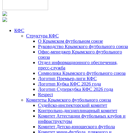
КФС
Структура КФС
О Крымском футбольном союзе
Руководство Крымского футбольного союза
Офис-менеджер Крымского футбольного
союза
Отдел информационного обеспечения,
пресс-служба
Символика Крымского футбольного союза
Логотип Премьер-лиги КФС
Логотип Кубка КФС 2026 года
Логотип Суперкубка КФС 2026 года
Respect
Комитеты Крымского футбольного союза
Судейско-инспекторский комитет
Контрольно-дисциплинарный комитет
Комитет Аттестации футбольных клубов и
инфраструктуры
Комитет Детско-юношеского футбола
Комитет мини-футбола, пляжного и