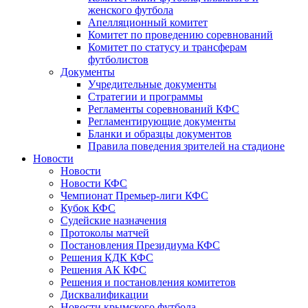
женского футбола
Апелляционный комитет
Комитет по проведению соревнований
Комитет по статусу и трансферам
футболистов
Документы
Учредительные документы
Стратегии и программы
Регламенты соревнований КФС
Регламентирующие документы
Бланки и образцы документов
Правила поведения зрителей на стадионе
Новости
Новости
Новости КФС
Чемпионат Премьер-лиги КФС
Кубок КФС
Судейские назначения
Протоколы матчей
Постановления Президиума КФС
Решения КДК КФС
Решения АК КФС
Решения и постановления комитетов
Дисквалификации
Новости крымского футбола