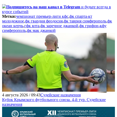
Подпишитесь
на наш канал в Telegram
и будьте всегда в
курсе событий
Метки:
чемпионат премьер-лиги кфс
,
фк спарта-кт
молодежное
,
фк гвардия феодосия
,
фк таврия симферополь
,
фк
океан керчь
,
гфк ялта
,
фк заречное джанкой
,
фк грифон-кфу
симферополь
,
фк мак джанкой
4 августа 2026 / 09:43
Судейские назначения
Кубок Крымского футбольного союза. 4-й тур. Судейские
назначения