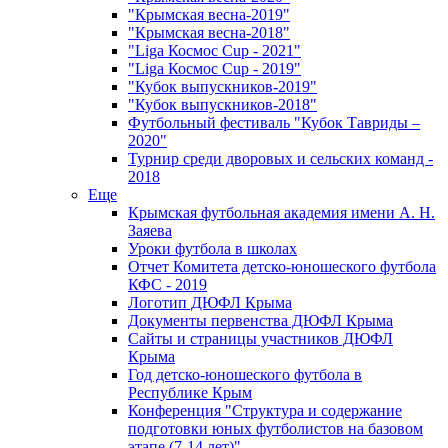
"Крымская весна-2019"
"Крымская весна-2018"
"Liga Космос Cup - 2021"
"Liga Космос Cup - 2019"
"Кубок выпускников-2019"
"Кубок выпускников-2018"
Футбольный фестиваль "Кубок Тавриды –
2020"
Турнир среди дворовых и сельских команд -
2018
Еще
Крымская футбольная академия имени А. Н.
Заяева
Уроки футбола в школах
Отчет Комитета детско-юношеского футбола
КФС - 2019
Логотип ДЮФЛ Крыма
Документы первенства ДЮФЛ Крыма
Сайты и страницы участников ДЮФЛ
Крыма
Год детско-юношеского футбола в
Республике Крым
Конференция "Структура и содержание
подготовки юных футболистов на базовом
этапе (7-14 лет)"