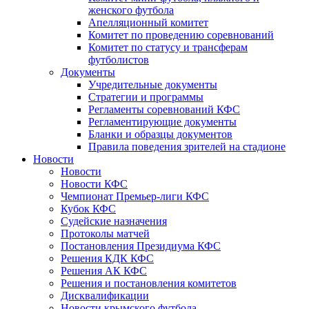
женского футбола
Апелляционный комитет
Комитет по проведению соревнований
Комитет по статусу и трансферам
футболистов
Документы
Учредительные документы
Стратегии и программы
Регламенты соревнований КФС
Регламентирующие документы
Бланки и образцы документов
Правила поведения зрителей на стадионе
Новости
Новости
Новости КФС
Чемпионат Премьер-лиги КФС
Кубок КФС
Судейские назначения
Протоколы матчей
Постановления Президиума КФС
Решения КДК КФС
Решения АК КФС
Решения и постановления комитетов
Дисквалификации
Новости крымского футбола