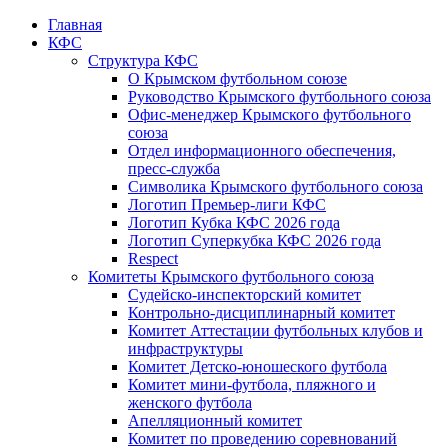
Главная
КФС
Структура КФС
О Крымском футбольном союзе
Руководство Крымского футбольного союза
Офис-менеджер Крымского футбольного
союза
Отдел информационного обеспечения,
пресс-служба
Символика Крымского футбольного союза
Логотип Премьер-лиги КФС
Логотип Кубка КФС 2026 года
Логотип Суперкубка КФС 2026 года
Respect
Комитеты Крымского футбольного союза
Судейско-инспекторский комитет
Контрольно-дисциплинарный комитет
Комитет Аттестации футбольных клубов и
инфраструктуры
Комитет Детско-юношеского футбола
Комитет мини-футбола, пляжного и
женского футбола
Апелляционный комитет
Комитет по проведению соревнований