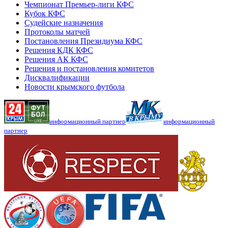
Чемпионат Премьер-лиги КФС
Кубок КФС
Судейские назначения
Протоколы матчей
Постановления Президиума КФС
Решения КДК КФС
Решения АК КФС
Решения и постановления комитетов
Дисквалификации
Новости крымского футбола
информационный партнер
информационный
партнер