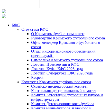
КФС
Структура КФС
О Крымском футбольном союзе
Руководство Крымского футбольного союза
Офис-менеджер Крымского футбольного
союза
Отдел информационного обеспечения,
пресс-служба
Символика Крымского футбольного союза
Логотип Премьер-лиги КФС
Логотип Кубка КФС 2026 года
Логотип Суперкубка КФС 2026 года
Respect
Комитеты Крымского футбольного союза
Судейско-инспекторский комитет
Контрольно-дисциплинарный комитет
Комитет Аттестации футбольных клубов и
инфраструктуры
Комитет Детско-юношеского футбола
Комитет мини-футбола, пляжного и