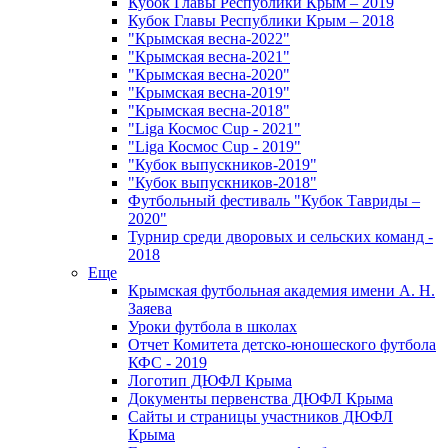
Кубок Главы Республики Крым – 2019
Кубок Главы Республики Крым – 2018
"Крымская весна-2022"
"Крымская весна-2021"
"Крымская весна-2020"
"Крымская весна-2019"
"Крымская весна-2018"
"Liga Космос Cup - 2021"
"Liga Космос Cup - 2019"
"Кубок выпускников-2019"
"Кубок выпускников-2018"
Футбольный фестиваль "Кубок Тавриды –
2020"
Турнир среди дворовых и сельских команд -
2018
Еще
Крымская футбольная академия имени А. Н.
Заяева
Уроки футбола в школах
Отчет Комитета детско-юношеского футбола
КФС - 2019
Логотип ДЮФЛ Крыма
Документы первенства ДЮФЛ Крыма
Сайты и страницы участников ДЮФЛ
Крыма