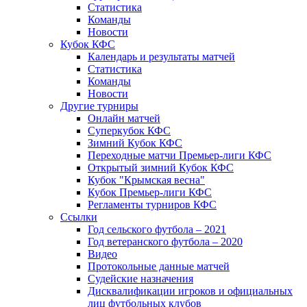
Статистика
Команды
Новости
Кубок КФС
Календарь и результаты матчей
Статистика
Команды
Новости
Другие турниры
Онлайн матчей
Суперкубок КФС
Зимний Кубок КФС
Переходные матчи Премьер-лиги КФС
Открытый зимний Кубок КФС
Кубок "Крымская весна"
Кубок Премьер-лиги КФС
Регламенты турниров КФС
Ссылки
Год сельского футбола – 2021
Год ветеранского футбола – 2020
Видео
Протокольные данные матчей
Судейские назначения
Дисквалификации игроков и официальных
лиц футбольных клубов