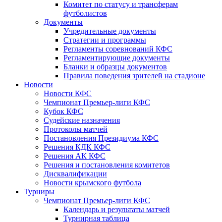
Комитет по статусу и трансферам
футболистов
Документы
Учредительные документы
Стратегии и программы
Регламенты соревнований КФС
Регламентирующие документы
Бланки и образцы документов
Правила поведения зрителей на стадионе
Новости
Новости КФС
Чемпионат Премьер-лиги КФС
Кубок КФС
Судейские назначения
Протоколы матчей
Постановления Президиума КФС
Решения КДК КФС
Решения АК КФС
Решения и постановления комитетов
Дисквалификации
Новости крымского футбола
Турниры
Чемпионат Премьер-лиги КФС
Календарь и результаты матчей
Турнирная таблица