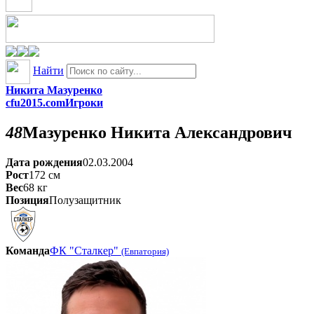
Найти
Никита Мазуренко
cfu2015.com
Игроки
48
Мазуренко
Никита Александрович
Дата рождения
02.03.2004
Рост
172
см
Вес
68
кг
Позиция
Полузащитник
Команда
ФК "Сталкер"
(Евпатория)