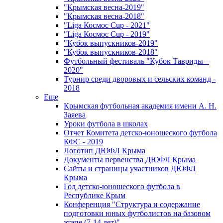
"Крымская весна-2019"
"Крымская весна-2018"
"Liga Космос Cup - 2021"
"Liga Космос Cup - 2019"
"Кубок выпускников-2019"
"Кубок выпускников-2018"
Футбольный фестиваль "Кубок Тавриды –
2020"
Турнир среди дворовых и сельских команд -
2018
Еще
Крымская футбольная академия имени А. Н.
Заяева
Уроки футбола в школах
Отчет Комитета детско-юношеского футбола
КФС - 2019
Логотип ДЮФЛ Крыма
Документы первенства ДЮФЛ Крыма
Сайты и страницы участников ДЮФЛ
Крыма
Год детско-юношеского футбола в
Республике Крым
Конференция "Структура и содержание
подготовки юных футболистов на базовом
этапе (7-14 лет)"