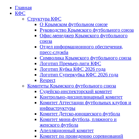
Главная
КФС
Структура КФС
О Крымском футбольном союзе
Руководство Крымского футбольного союза
Офис-менеджер Крымского футбольного
союза
Отдел информационного обеспечения,
пресс-служба
Символика Крымского футбольного союза
Логотип Премьер-лиги КФС
Логотип Кубка КФС 2026 года
Логотип Суперкубка КФС 2026 года
Respect
Комитеты Крымского футбольного союза
Судейско-инспекторский комитет
Контрольно-дисциплинарный комитет
Комитет Аттестации футбольных клубов и
инфраструктуры
Комитет Детско-юношеского футбола
Комитет мини-футбола, пляжного и
женского футбола
Апелляционный комитет
Комитет по проведению соревнований