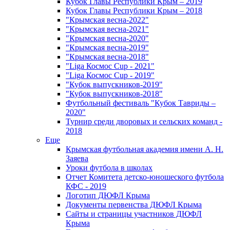
Кубок Главы Республики Крым – 2019
Кубок Главы Республики Крым – 2018
"Крымская весна-2022"
"Крымская весна-2021"
"Крымская весна-2020"
"Крымская весна-2019"
"Крымская весна-2018"
"Liga Космос Cup - 2021"
"Liga Космос Cup - 2019"
"Кубок выпускников-2019"
"Кубок выпускников-2018"
Футбольный фестиваль "Кубок Тавриды –
2020"
Турнир среди дворовых и сельских команд -
2018
Еще
Крымская футбольная академия имени А. Н.
Заяева
Уроки футбола в школах
Отчет Комитета детско-юношеского футбола
КФС - 2019
Логотип ДЮФЛ Крыма
Документы первенства ДЮФЛ Крыма
Сайты и страницы участников ДЮФЛ
Крыма