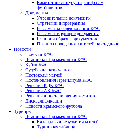
Комитет по статусу и трансферам
футболистов
Документы
Учредительные документы
Стратегии и программы
Регламенты соревнований КФС
Регламентирующие документы
Бланки и образцы документов
Правила поведения зрителей на стадионе
Новости
Новости КФС
Чемпионат Премьер-лиги КФС
Кубок КФС
Судейские назначения
Протоколы матчей
Постановления Президиума КФС
Решения КДК КФС
Решения АК КФС
Решения и постановления комитетов
Дисквалификации
Новости крымского футбола
Турниры
Чемпионат Премьер-лиги КФС
Календарь и результаты матчей
Турнирная таблица