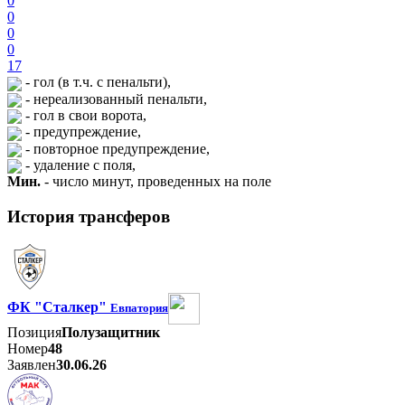
0
0
0
0
17
- гол (в т.ч. с пенальти),
- нереализованный пенальти,
- гол в свои ворота,
- предупреждение,
- повторное предупреждение,
- удаление с поля,
Мин.
- число минут, проведенных на поле
История трансферов
ФК "Сталкер"
Евпатория
Позиция
Полузащитник
Номер
48
Заявлен
30.06.26