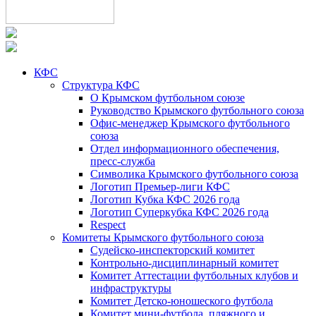
КФС
Структура КФС
О Крымском футбольном союзе
Руководство Крымского футбольного союза
Офис-менеджер Крымского футбольного
союза
Отдел информационного обеспечения,
пресс-служба
Символика Крымского футбольного союза
Логотип Премьер-лиги КФС
Логотип Кубка КФС 2026 года
Логотип Суперкубка КФС 2026 года
Respect
Комитеты Крымского футбольного союза
Судейско-инспекторский комитет
Контрольно-дисциплинарный комитет
Комитет Аттестации футбольных клубов и
инфраструктуры
Комитет Детско-юношеского футбола
Комитет мини-футбола, пляжного и