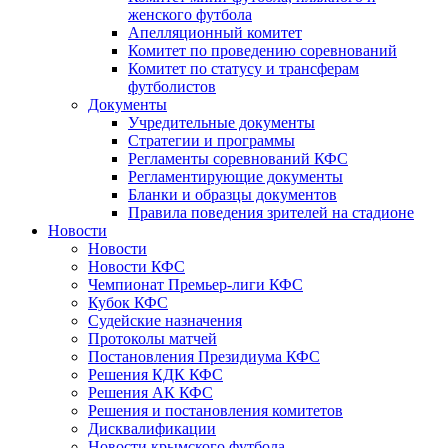
женского футбола
Апелляционный комитет
Комитет по проведению соревнований
Комитет по статусу и трансферам
футболистов
Документы
Учредительные документы
Стратегии и программы
Регламенты соревнований КФС
Регламентирующие документы
Бланки и образцы документов
Правила поведения зрителей на стадионе
Новости
Новости
Новости КФС
Чемпионат Премьер-лиги КФС
Кубок КФС
Судейские назначения
Протоколы матчей
Постановления Президиума КФС
Решения КДК КФС
Решения АК КФС
Решения и постановления комитетов
Дисквалификации
Новости крымского футбола