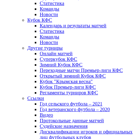
Статистика
Команды
Новости
Кубок КФС
Календарь и результаты матчей
Статистика
Команды
Новости
Другие турниры
Онлайн матчей
Суперкубок КФС
Зимний Кубок КФС
Переходные матчи Премьер-лиги КФС
Открытый зимний Кубок КФС
Кубок "Крымская весна"
Кубок Премьер-лиги КФС
Регламенты турниров КФС
Ссылки
Год сельского футбола – 2021
Год ветеранского футбола – 2020
Видео
Протокольные данные матчей
Судейские назначения
Дисквалификации игроков и официальных
лиц футбольных клубов