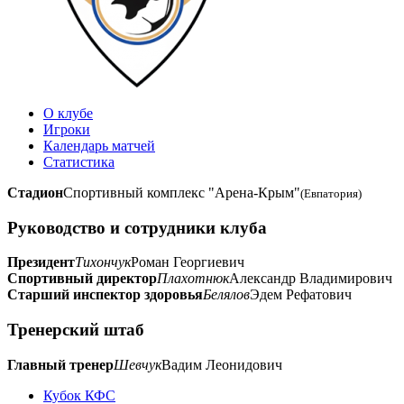
О клубе
Игроки
Календарь матчей
Статистика
Стадион
Спортивный комплекс "Арена-Крым"
(Евпатория)
Руководство и сотрудники клуба
Президент
Тихончук
Роман Георгиевич
Спортивный директор
Плахотнюк
Александр Владимирович
Старший инспектор здоровья
Белялов
Эдем Рефатович
Тренерский штаб
Главный тренер
Шевчук
Вадим Леонидович
Кубок КФС