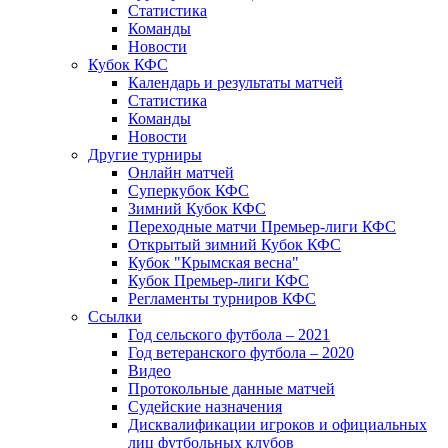
Статистика
Команды
Новости
Кубок КФС
Календарь и результаты матчей
Статистика
Команды
Новости
Другие турниры
Онлайн матчей
Суперкубок КФС
Зимний Кубок КФС
Переходные матчи Премьер-лиги КФС
Открытый зимний Кубок КФС
Кубок "Крымская весна"
Кубок Премьер-лиги КФС
Регламенты турниров КФС
Ссылки
Год сельского футбола – 2021
Год ветеранского футбола – 2020
Видео
Протокольные данные матчей
Судейские назначения
Дисквалификации игроков и официальных
лиц футбольных клубов