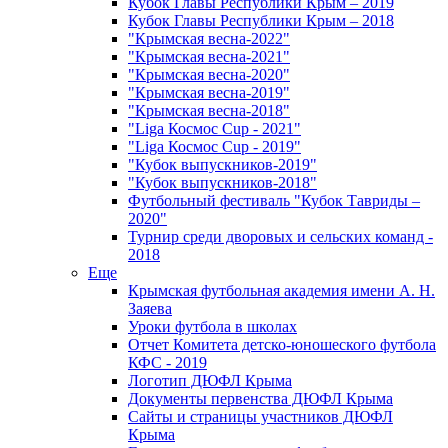
Кубок Главы Республики Крым – 2019
Кубок Главы Республики Крым – 2018
"Крымская весна-2022"
"Крымская весна-2021"
"Крымская весна-2020"
"Крымская весна-2019"
"Крымская весна-2018"
"Liga Космос Cup - 2021"
"Liga Космос Cup - 2019"
"Кубок выпускников-2019"
"Кубок выпускников-2018"
Футбольный фестиваль "Кубок Тавриды –
2020"
Турнир среди дворовых и сельских команд -
2018
Еще
Крымская футбольная академия имени А. Н.
Заяева
Уроки футбола в школах
Отчет Комитета детско-юношеского футбола
КФС - 2019
Логотип ДЮФЛ Крыма
Документы первенства ДЮФЛ Крыма
Сайты и страницы участников ДЮФЛ
Крыма