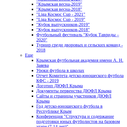
"Крымская весна-2019"
"Крымская весна-2018"
"Liga Космос Cup - 2021"
"Liga Космос Cup - 2019"
"Кубок выпускников-2019"
"Кубок выпускников-2018"
Футбольный фестиваль "Кубок Тавриды –
2020"
Турнир среди дворовых и сельских команд -
2018
Еще
Крымская футбольная академия имени А. Н.
Заяева
Уроки футбола в школах
Отчет Комитета детско-юношеского футбола
КФС - 2019
Логотип ДЮФЛ Крыма
Документы первенства ДЮФЛ Крыма
Сайты и страницы участников ДЮФЛ
Крыма
Год детско-юношеского футбола в
Республике Крым
Конференция "Структура и содержание
подготовки юных футболистов на базовом
этапе (7-14 лет)"