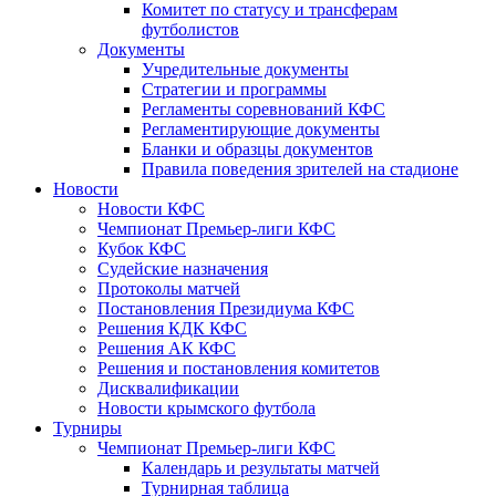
Комитет по статусу и трансферам
футболистов
Документы
Учредительные документы
Стратегии и программы
Регламенты соревнований КФС
Регламентирующие документы
Бланки и образцы документов
Правила поведения зрителей на стадионе
Новости
Новости КФС
Чемпионат Премьер-лиги КФС
Кубок КФС
Судейские назначения
Протоколы матчей
Постановления Президиума КФС
Решения КДК КФС
Решения АК КФС
Решения и постановления комитетов
Дисквалификации
Новости крымского футбола
Турниры
Чемпионат Премьер-лиги КФС
Календарь и результаты матчей
Турнирная таблица