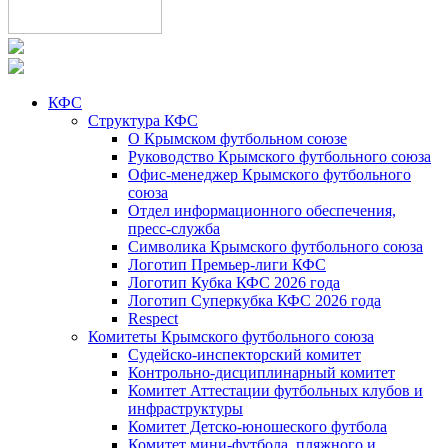
КФС
Структура КФС
О Крымском футбольном союзе
Руководство Крымского футбольного союза
Офис-менеджер Крымского футбольного
союза
Отдел информационного обеспечения,
пресс-служба
Символика Крымского футбольного союза
Логотип Премьер-лиги КФС
Логотип Кубка КФС 2026 года
Логотип Суперкубка КФС 2026 года
Respect
Комитеты Крымского футбольного союза
Судейско-инспекторский комитет
Контрольно-дисциплинарный комитет
Комитет Аттестации футбольных клубов и
инфраструктуры
Комитет Детско-юношеского футбола
Комитет мини-футбола, пляжного и