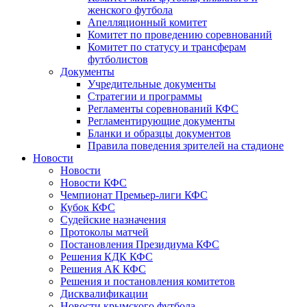
женского футбола
Апелляционный комитет
Комитет по проведению соревнований
Комитет по статусу и трансферам
футболистов
Документы
Учредительные документы
Стратегии и программы
Регламенты соревнований КФС
Регламентирующие документы
Бланки и образцы документов
Правила поведения зрителей на стадионе
Новости
Новости
Новости КФС
Чемпионат Премьер-лиги КФС
Кубок КФС
Судейские назначения
Протоколы матчей
Постановления Президиума КФС
Решения КДК КФС
Решения АК КФС
Решения и постановления комитетов
Дисквалификации
Новости крымского футбола