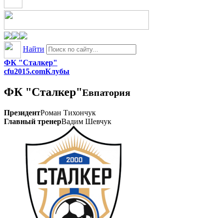
Найти
ФК "Сталкер"
cfu2015.com
Клубы
ФК "Сталкер"
Евпатория
Президент
Роман Тихончук
Главный тренер
Вадим Шевчук