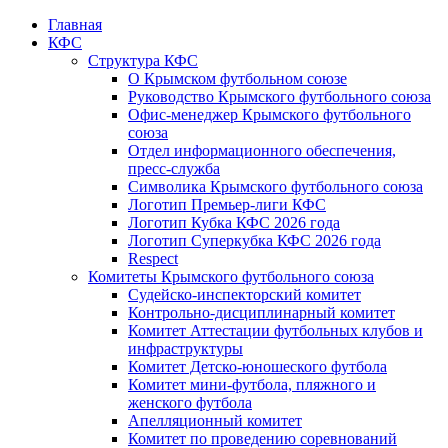
Главная
КФС
Структура КФС
О Крымском футбольном союзе
Руководство Крымского футбольного союза
Офис-менеджер Крымского футбольного
союза
Отдел информационного обеспечения,
пресс-служба
Символика Крымского футбольного союза
Логотип Премьер-лиги КФС
Логотип Кубка КФС 2026 года
Логотип Суперкубка КФС 2026 года
Respect
Комитеты Крымского футбольного союза
Судейско-инспекторский комитет
Контрольно-дисциплинарный комитет
Комитет Аттестации футбольных клубов и
инфраструктуры
Комитет Детско-юношеского футбола
Комитет мини-футбола, пляжного и
женского футбола
Апелляционный комитет
Комитет по проведению соревнований