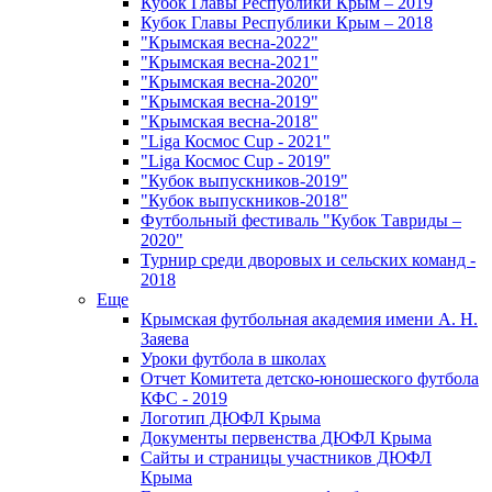
Кубок Главы Республики Крым – 2019
Кубок Главы Республики Крым – 2018
"Крымская весна-2022"
"Крымская весна-2021"
"Крымская весна-2020"
"Крымская весна-2019"
"Крымская весна-2018"
"Liga Космос Cup - 2021"
"Liga Космос Cup - 2019"
"Кубок выпускников-2019"
"Кубок выпускников-2018"
Футбольный фестиваль "Кубок Тавриды –
2020"
Турнир среди дворовых и сельских команд -
2018
Еще
Крымская футбольная академия имени А. Н.
Заяева
Уроки футбола в школах
Отчет Комитета детско-юношеского футбола
КФС - 2019
Логотип ДЮФЛ Крыма
Документы первенства ДЮФЛ Крыма
Сайты и страницы участников ДЮФЛ
Крыма