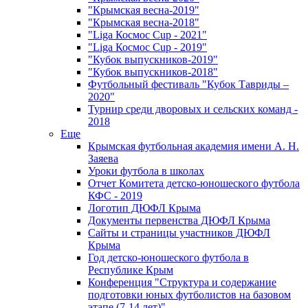
"Крымская весна-2019"
"Крымская весна-2018"
"Liga Космос Cup - 2021"
"Liga Космос Cup - 2019"
"Кубок выпускников-2019"
"Кубок выпускников-2018"
Футбольный фестиваль "Кубок Тавриды –
2020"
Турнир среди дворовых и сельских команд -
2018
Еще
Крымская футбольная академия имени А. Н.
Заяева
Уроки футбола в школах
Отчет Комитета детско-юношеского футбола
КФС - 2019
Логотип ДЮФЛ Крыма
Документы первенства ДЮФЛ Крыма
Сайты и страницы участников ДЮФЛ
Крыма
Год детско-юношеского футбола в
Республике Крым
Конференция "Структура и содержание
подготовки юных футболистов на базовом
этапе (7-14 лет)"