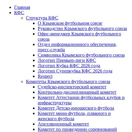
Главная
КФС
Структура КФС
О Крымском футбольном союзе
Руководство Крымского футбольного союза
Офис-менеджер Крымского футбольного
союза
Отдел информационного обеспечения,
пресс-служба
Символика Крымского футбольного союза
Логотип Премьер-лиги КФС
Логотип Кубка КФС 2026 года
Логотип Суперкубка КФС 2026 года
Respect
Комитеты Крымского футбольного союза
Судейско-инспекторский комитет
Контрольно-дисциплинарный комитет
Комитет Аттестации футбольных клубов и
инфраструктуры
Комитет Детско-юношеского футбола
Комитет мини-футбола, пляжного и
женского футбола
Апелляционный комитет
Комитет по проведению соревнований