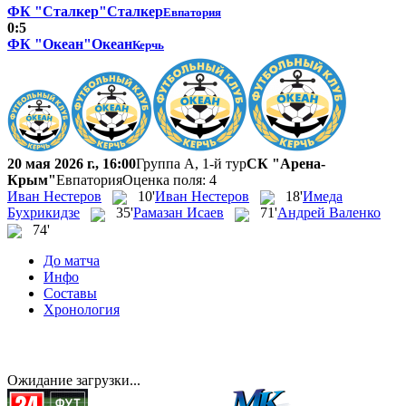
ФК "Сталкер"
Сталкер
Евпатория
0:5
ФК "Океан"
Океан
Керчь
20 мая 2026 г., 16:00
Группа А, 1-й тур
СК "Арена-
Крым"
Евпатория
Оценка поля: 4
Иван Нестеров
10'
Иван Нестеров
18'
Имеда
Бухрикидзе
35'
Рамазан Исаев
71'
Андрей Валенко
74'
До матча
Инфо
Составы
Хронология
Ожидание загрузки...