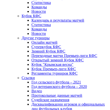
Статистика
Команды
Новости
Кубок КФС
Календарь и результаты матчей
Статистика
Команды
Новости
Другие турниры
Онлайн матчей
Суперкубок КФС
Зимний Кубок КФС
Переходные матчи Премьер-лиги КФС
Открытый зимний Кубок КФС
Кубок "Крымская весна"
Кубок Премьер-лиги КФС
Регламенты турниров КФС
Ссылки
Год сельского футбола – 2021
Год ветеранского футбола – 2020
Видео
Протокольные данные матчей
Судейские назначения
Дисквалификации игроков и официальных
лиц футбольных клубов