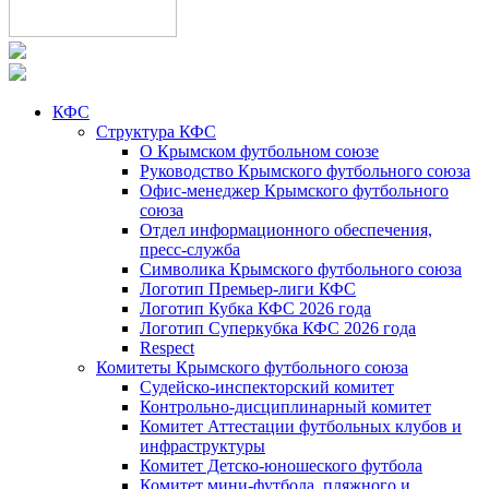
КФС
Структура КФС
О Крымском футбольном союзе
Руководство Крымского футбольного союза
Офис-менеджер Крымского футбольного
союза
Отдел информационного обеспечения,
пресс-служба
Символика Крымского футбольного союза
Логотип Премьер-лиги КФС
Логотип Кубка КФС 2026 года
Логотип Суперкубка КФС 2026 года
Respect
Комитеты Крымского футбольного союза
Судейско-инспекторский комитет
Контрольно-дисциплинарный комитет
Комитет Аттестации футбольных клубов и
инфраструктуры
Комитет Детско-юношеского футбола
Комитет мини-футбола, пляжного и