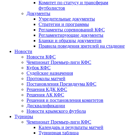
Комитет по статусу и трансферам
футболистов
Документы
Учредительные документы
Стратегии и программы
Регламенты соревнований КФС
Регламентирующие документы
Бланки и образцы документов
Правила поведения зрителей на стадионе
Новости
Новости КФС
Чемпионат Премьер-лиги КФС
Кубок КФС
Судейские назначения
Протоколы матчей
Постановления Президиума КФС
Решения КДК КФС
Решения АК КФС
Решения и постановления комитетов
Дисквалификации
Новости крымского футбола
Турниры
Чемпионат Премьер-лиги КФС
Календарь и результаты матчей
Турнирная таблица