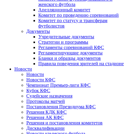
женского футбола
Апелляционный комитет
Комитет по проведению соревнований
Комитет по статусу и трансферам
футболистов
Документы
Учредительные документы
Стратегии и программы
Регламенты соревнований КФС
Регламентирующие документы
Бланки и образцы документов
Правила поведения зрителей на стадионе
Новости
Новости
Новости КФС
Чемпионат Премьер-лиги КФС
Кубок КФС
Судейские назначения
Протоколы матчей
Постановления Президиума КФС
Решения КДК КФС
Решения АК КФС
Решения и постановления комитетов
Дисквалификации
Новости крымского футбола