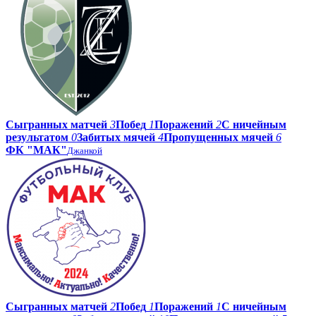
Сыгранных матчей
3
Побед
1
Поражений
2
С ничейным
результатом
0
Забитых мячей
4
Пропущенных мячей
6
ФК "МАК"
Джанкой
Сыгранных матчей
2
Побед
1
Поражений
1
С ничейным