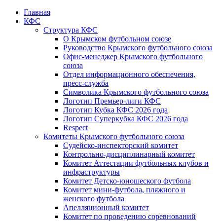
Главная
КФС
Структура КФС
О Крымском футбольном союзе
Руководство Крымского футбольного союза
Офис-менеджер Крымского футбольного
союза
Отдел информационного обеспечения,
пресс-служба
Символика Крымского футбольного союза
Логотип Премьер-лиги КФС
Логотип Кубка КФС 2026 года
Логотип Суперкубка КФС 2026 года
Respect
Комитеты Крымского футбольного союза
Судейско-инспекторский комитет
Контрольно-дисциплинарный комитет
Комитет Аттестации футбольных клубов и
инфраструктуры
Комитет Детско-юношеского футбола
Комитет мини-футбола, пляжного и
женского футбола
Апелляционный комитет
Комитет по проведению соревнований