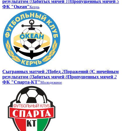
результатом
0
Забитых мячей
10
Пропущенных мячей
5
ФК "Океан"
Керчь
Сыгранных матчей
2
Побед
2
Поражений
0
С ничейным
результатом
0
Забитых мячей
8
Пропущенных мячей
2
ФК "Спарта-КТ"
Молодежное