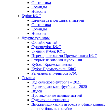
Статистика
Команды
Новости
Кубок КФС
Календарь и результаты матчей
Статистика
Команды
Новости
Другие турниры
Онлайн матчей
Суперкубок КФС
Зимний Кубок КФС
Переходные матчи Премьер-лиги КФС
Открытый зимний Кубок КФС
Кубок "Крымская весна"
Кубок Премьер-лиги КФС
Регламенты турниров КФС
Ссылки
Год сельского футбола – 2021
Год ветеранского футбола – 2020
Видео
Протокольные данные матчей
Судейские назначения
Дисквалификации игроков и официальных
лиц футбольных клубов