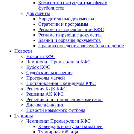
Комитет по статусу и трансферам
футболистов
Документы
Учредительные документы
Стратегии и программы
Регламенты соревнований КФС
Регламентирующие документы
Бланки и образцы документов
Правила поведения зрителей на стадионе
Новости
Новости КФС
Чемпионат Премьер-лиги КФС
Кубок КФС
Судейские назначения
Протоколы матчей
Постановления Президиума КФС
Решения КДК КФС
Решения АК КФС
Решения и постановления комитетов
Дисквалификации
Новости крымского футбола
Турниры
Чемпионат Премьер-лиги КФС
Календарь и результаты матчей
Турнирная таблица