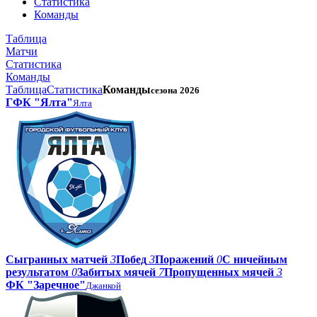
Статистика
Команды
Таблица
Матчи
Статистика
Команды
Таблица
Статистика
Команды
сезона 2026
ГФК "Ялта"
Ялта
Сыгранных матчей
3
Побед
3
Поражений
0
С ничейным
результатом
0
Забитых мячей
7
Пропущенных мячей
3
ФК "Заречное"
Джанкой