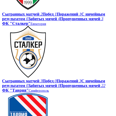
Сыгранных матчей
2
Побед
1
Поражений
1
С ничейным
результатом
0
Забитых мячей
4
Пропущенных мячей
3
ФК "Сталкер"
Евпатория
Сыгранных матчей
3
Побед
0
Поражений
3
С ничейным
результатом
0
Забитых мячей
0
Пропущенных мячей
22
ФК "Таврия"
Симферополь