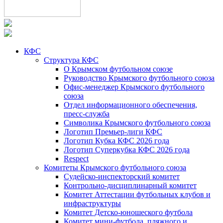
КФС
Структура КФС
О Крымском футбольном союзе
Руководство Крымского футбольного союза
Офис-менеджер Крымского футбольного
союза
Отдел информационного обеспечения,
пресс-служба
Символика Крымского футбольного союза
Логотип Премьер-лиги КФС
Логотип Кубка КФС 2026 года
Логотип Суперкубка КФС 2026 года
Respect
Комитеты Крымского футбольного союза
Судейско-инспекторский комитет
Контрольно-дисциплинарный комитет
Комитет Аттестации футбольных клубов и
инфраструктуры
Комитет Детско-юношеского футбола
Комитет мини-футбола, пляжного и