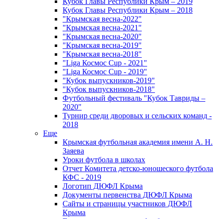
Кубок Главы Республики Крым – 2019
Кубок Главы Республики Крым – 2018
"Крымская весна-2022"
"Крымская весна-2021"
"Крымская весна-2020"
"Крымская весна-2019"
"Крымская весна-2018"
"Liga Космос Cup - 2021"
"Liga Космос Cup - 2019"
"Кубок выпускников-2019"
"Кубок выпускников-2018"
Футбольный фестиваль "Кубок Тавриды –
2020"
Турнир среди дворовых и сельских команд -
2018
Еще
Крымская футбольная академия имени А. Н.
Заяева
Уроки футбола в школах
Отчет Комитета детско-юношеского футбола
КФС - 2019
Логотип ДЮФЛ Крыма
Документы первенства ДЮФЛ Крыма
Сайты и страницы участников ДЮФЛ
Крыма