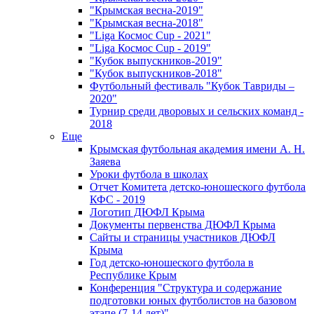
"Крымская весна-2019"
"Крымская весна-2018"
"Liga Космос Cup - 2021"
"Liga Космос Cup - 2019"
"Кубок выпускников-2019"
"Кубок выпускников-2018"
Футбольный фестиваль "Кубок Тавриды –
2020"
Турнир среди дворовых и сельских команд -
2018
Еще
Крымская футбольная академия имени А. Н.
Заяева
Уроки футбола в школах
Отчет Комитета детско-юношеского футбола
КФС - 2019
Логотип ДЮФЛ Крыма
Документы первенства ДЮФЛ Крыма
Сайты и страницы участников ДЮФЛ
Крыма
Год детско-юношеского футбола в
Республике Крым
Конференция "Структура и содержание
подготовки юных футболистов на базовом
этапе (7-14 лет)"