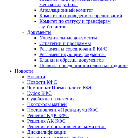
женского футбола
Апелляционный комитет
Комитет по проведению соревнований
Комитет по статусу и трансферам
футболистов
Документы
Учредительные документы
Стратегии и программы
Регламенты соревнований КФС
Регламентирующие документы
Бланки и образцы документов
Правила поведения зрителей на стадионе
Новости
Новости
Новости КФС
Чемпионат Премьер-лиги КФС
Кубок КФС
Судейские назначения
Протоколы матчей
Постановления Президиума КФС
Решения КДК КФС
Решения АК КФС
Решения и постановления комитетов
Дисквалификации
Новости крымского футбола