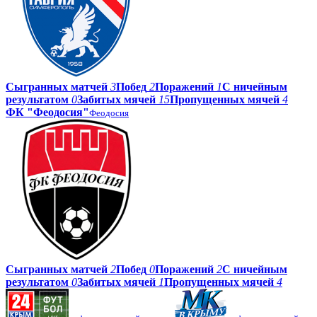
Сыгранных матчей
3
Побед
2
Поражений
1
С ничейным
результатом
0
Забитых мячей
15
Пропущенных мячей
4
ФК "Феодосия"
Феодосия
Сыгранных матчей
2
Побед
0
Поражений
2
С ничейным
результатом
0
Забитых мячей
1
Пропущенных мячей
4