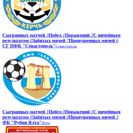
Сыгранных матчей
3
Побед
1
Поражений
2
С ничейным
результатом
0
Забитых мячей
7
Пропущенных мячей
6
СГ ПФК "Севастополь"
Севастополь
Сыгранных матчей
1
Побед
0
Поражений
1
С ничейным
результатом
0
Забитых мячей
0
Пропущенных мячей
3
ФК "Рубин Ялта"
Ялта