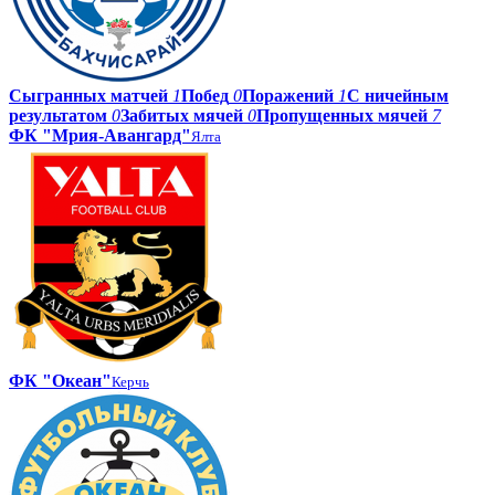
Сыгранных матчей
1
Побед
0
Поражений
1
С ничейным
результатом
0
Забитых мячей
0
Пропущенных мячей
7
ФК "Мрия-Авангард"
Ялта
ФК "Океан"
Керчь