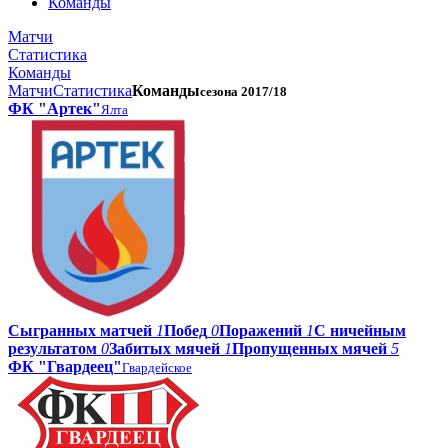
Команды
Матчи
Статистика
Команды
Матчи
Статистика
Команды
сезона 2017/18
ФК "Артек"
Ялта
Сыгранных матчей
1
Побед
0
Поражений
1
С ничейным
результатом
0
Забитых мячей
1
Пропущенных мячей
5
ФК "Гвардеец"
Гвардейское