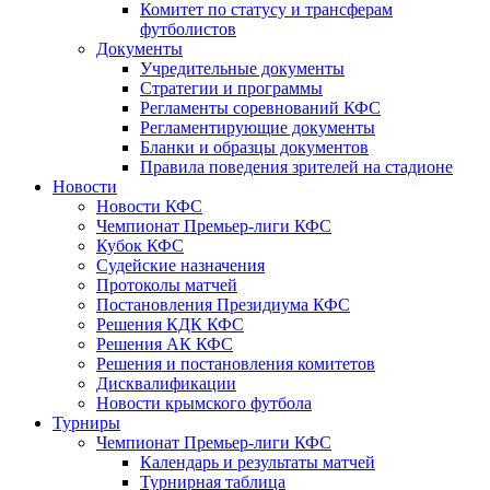
Комитет по статусу и трансферам
футболистов
Документы
Учредительные документы
Стратегии и программы
Регламенты соревнований КФС
Регламентирующие документы
Бланки и образцы документов
Правила поведения зрителей на стадионе
Новости
Новости КФС
Чемпионат Премьер-лиги КФС
Кубок КФС
Судейские назначения
Протоколы матчей
Постановления Президиума КФС
Решения КДК КФС
Решения АК КФС
Решения и постановления комитетов
Дисквалификации
Новости крымского футбола
Турниры
Чемпионат Премьер-лиги КФС
Календарь и результаты матчей
Турнирная таблица