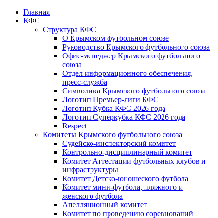
Главная
КФС
Структура КФС
О Крымском футбольном союзе
Руководство Крымского футбольного союза
Офис-менеджер Крымского футбольного
союза
Отдел информационного обеспечения,
пресс-служба
Символика Крымского футбольного союза
Логотип Премьер-лиги КФС
Логотип Кубка КФС 2026 года
Логотип Суперкубка КФС 2026 года
Respect
Комитеты Крымского футбольного союза
Судейско-инспекторский комитет
Контрольно-дисциплинарный комитет
Комитет Аттестации футбольных клубов и
инфраструктуры
Комитет Детско-юношеского футбола
Комитет мини-футбола, пляжного и
женского футбола
Апелляционный комитет
Комитет по проведению соревнований