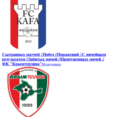
Сыгранных матчей
1
Побед
0
Поражений
1
С ничейным
результатом
0
Забитых мячей
0
Пропущенных мячей
2
ФК "Крымтеплица"
Молодежное