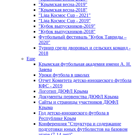
"Крымская весна-2019"
"Крымская весна-2018"
"Liga Космос Cup - 2021"
"Liga Космос Cup - 2019"
"Кубок выпускников-2019"
"Кубок выпускников-2018"
Футбольный фестиваль "Кубок Тавриды –
2020"
Турнир среди дворовых и сельских команд -
2018
Еще
Крымская футбольная академия имени А. Н.
Заяева
Уроки футбола в школах
Отчет Комитета детско-юношеского футбола
КФС - 2019
Логотип ДЮФЛ Крыма
Документы первенства ДЮФЛ Крыма
Сайты и страницы участников ДЮФЛ
Крыма
Год детско-юношеского футбола в
Республике Крым
Конференция "Структура и содержание
подготовки юных футболистов на базовом
этапе (7-14 лет)"