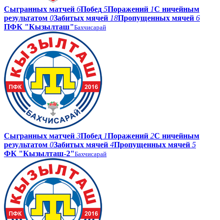
Сыгранных матчей
6
Побед
5
Поражений
1
С ничейным
результатом
0
Забитых мячей
18
Пропущенных мячей
6
ПФК "Кызылташ"
Бахчисарай
Сыгранных матчей
3
Побед
1
Поражений
2
С ничейным
результатом
0
Забитых мячей
4
Пропущенных мячей
5
ФК "Кызылташ-2"
Бахчисарай