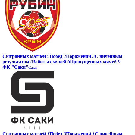
Сыгранных матчей
5
Побед
2
Поражений
3
С ничейным
результатом
0
Забитых мячей
6
Пропущенных мячей
9
ФК "Саки"
Саки
Сыгранных матчей
1
Побед
0
Поражений
1
С ничейным