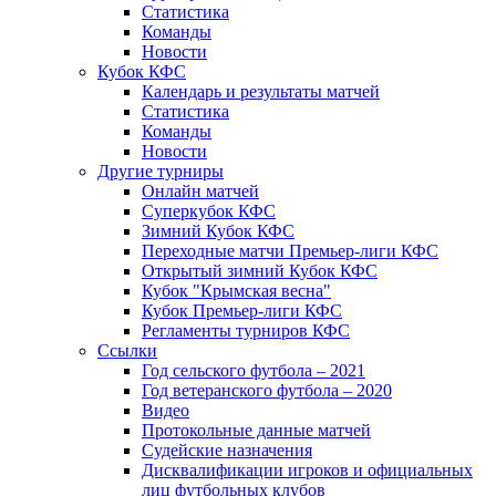
Статистика
Команды
Новости
Кубок КФС
Календарь и результаты матчей
Статистика
Команды
Новости
Другие турниры
Онлайн матчей
Суперкубок КФС
Зимний Кубок КФС
Переходные матчи Премьер-лиги КФС
Открытый зимний Кубок КФС
Кубок "Крымская весна"
Кубок Премьер-лиги КФС
Регламенты турниров КФС
Ссылки
Год сельского футбола – 2021
Год ветеранского футбола – 2020
Видео
Протокольные данные матчей
Судейские назначения
Дисквалификации игроков и официальных
лиц футбольных клубов