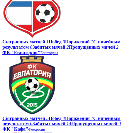
Сыгранных матчей
1
Побед
0
Поражений
1
С ничейным
результатом
0
Забитых мячей
2
Пропущенных мячей
2
ФК "Евпатория"
Евпатория
Сыгранных матчей
5
Побед
4
Поражений
1
С ничейным
результатом
0
Забитых мячей
14
Пропущенных мячей
9
ФК "Кафа"
Феодосия