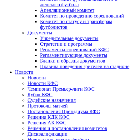
женского футбола
Апелляционный комитет
Комитет по проведению соревнований
Комитет по статусу и трансферам
футболистов
Документы
Учредительные документы
Стратегии и программы
Регламенты соревнований КФС
Регламентирующие документы
Бланки и образцы документов
Правила поведения зрителей на стадионе
Новости
Новости
Новости КФС
Чемпионат Премьер-лиги КФС
Кубок КФС
Судейские назначения
Протоколы матчей
Постановления Президиума КФС
Решения КДК КФС
Решения АК КФС
Решения и постановления комитетов
Дисквалификации
Новости крымского футбола