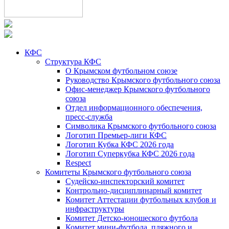
КФС
Структура КФС
О Крымском футбольном союзе
Руководство Крымского футбольного союза
Офис-менеджер Крымского футбольного
союза
Отдел информационного обеспечения,
пресс-служба
Символика Крымского футбольного союза
Логотип Премьер-лиги КФС
Логотип Кубка КФС 2026 года
Логотип Суперкубка КФС 2026 года
Respect
Комитеты Крымского футбольного союза
Судейско-инспекторский комитет
Контрольно-дисциплинарный комитет
Комитет Аттестации футбольных клубов и
инфраструктуры
Комитет Детско-юношеского футбола
Комитет мини-футбола, пляжного и