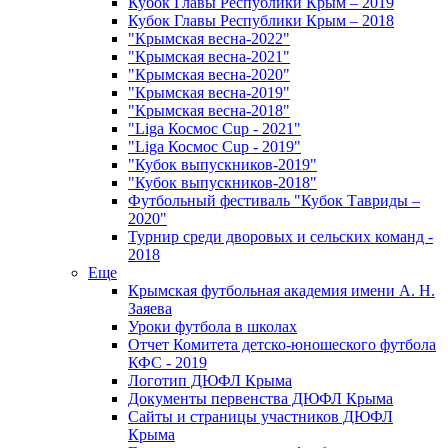
Кубок Главы Республики Крым – 2019
Кубок Главы Республики Крым – 2018
"Крымская весна-2022"
"Крымская весна-2021"
"Крымская весна-2020"
"Крымская весна-2019"
"Крымская весна-2018"
"Liga Космос Cup - 2021"
"Liga Космос Cup - 2019"
"Кубок выпускников-2019"
"Кубок выпускников-2018"
Футбольный фестиваль "Кубок Тавриды –
2020"
Турнир среди дворовых и сельских команд -
2018
Еще
Крымская футбольная академия имени А. Н.
Заяева
Уроки футбола в школах
Отчет Комитета детско-юношеского футбола
КФС - 2019
Логотип ДЮФЛ Крыма
Документы первенства ДЮФЛ Крыма
Сайты и страницы участников ДЮФЛ
Крыма