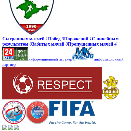
Сыгранных матчей
1
Побед
0
Поражений
1
С ничейным
результатом
0
Забитых мячей
0
Пропущенных мячей
4
информационный партнер
информационный
партнер