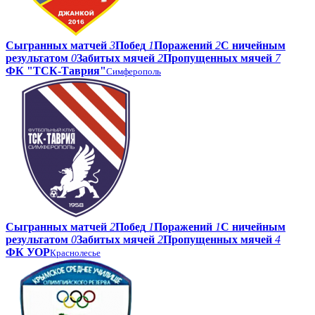
Сыгранных матчей
3
Побед
1
Поражений
2
С ничейным
результатом
0
Забитых мячей
2
Пропущенных мячей
7
ФК "ТСК-Таврия"
Симферополь
Сыгранных матчей
2
Побед
1
Поражений
1
С ничейным
результатом
0
Забитых мячей
2
Пропущенных мячей
4
ФК УОР
Краснолесье