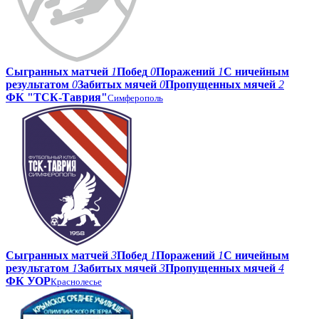
Сыгранных матчей
1
Побед
0
Поражений
1
С ничейным
результатом
0
Забитых мячей
0
Пропущенных мячей
2
ФК "ТСК-Таврия"
Симферополь
Сыгранных матчей
3
Побед
1
Поражений
1
С ничейным
результатом
1
Забитых мячей
3
Пропущенных мячей
4
ФК УОР
Краснолесье