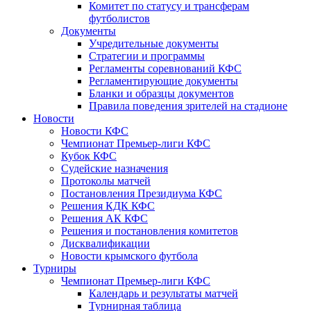
Комитет по статусу и трансферам
футболистов
Документы
Учредительные документы
Стратегии и программы
Регламенты соревнований КФС
Регламентирующие документы
Бланки и образцы документов
Правила поведения зрителей на стадионе
Новости
Новости КФС
Чемпионат Премьер-лиги КФС
Кубок КФС
Судейские назначения
Протоколы матчей
Постановления Президиума КФС
Решения КДК КФС
Решения АК КФС
Решения и постановления комитетов
Дисквалификации
Новости крымского футбола
Турниры
Чемпионат Премьер-лиги КФС
Календарь и результаты матчей
Турнирная таблица