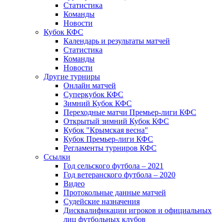
Статистика
Команды
Новости
Кубок КФС
Календарь и результаты матчей
Статистика
Команды
Новости
Другие турниры
Онлайн матчей
Суперкубок КФС
Зимний Кубок КФС
Переходные матчи Премьер-лиги КФС
Открытый зимний Кубок КФС
Кубок "Крымская весна"
Кубок Премьер-лиги КФС
Регламенты турниров КФС
Ссылки
Год сельского футбола – 2021
Год ветеранского футбола – 2020
Видео
Протокольные данные матчей
Судейские назначения
Дисквалификации игроков и официальных
лиц футбольных клубов