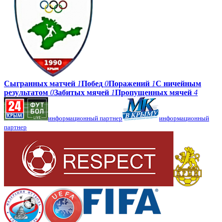
Сыгранных матчей
1
Побед
0
Поражений
1
С ничейным
результатом
0
Забитых мячей
1
Пропущенных мячей
4
информационный партнер
информационный
партнер