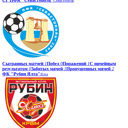
СГ ПФК "Севастополь"
Севастополь
Сыгранных матчей
1
Побед
0
Поражений
1
С ничейным
результатом
0
Забитых мячей
1
Пропущенных мячей
2
ФК "Рубин Ялта"
Ялта