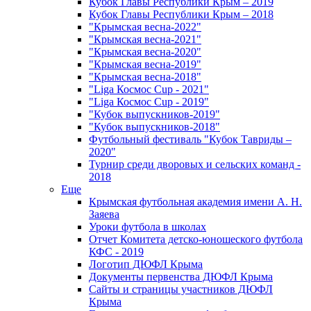
Кубок Главы Республики Крым – 2019
Кубок Главы Республики Крым – 2018
"Крымская весна-2022"
"Крымская весна-2021"
"Крымская весна-2020"
"Крымская весна-2019"
"Крымская весна-2018"
"Liga Космос Cup - 2021"
"Liga Космос Cup - 2019"
"Кубок выпускников-2019"
"Кубок выпускников-2018"
Футбольный фестиваль "Кубок Тавриды –
2020"
Турнир среди дворовых и сельских команд -
2018
Еще
Крымская футбольная академия имени А. Н.
Заяева
Уроки футбола в школах
Отчет Комитета детско-юношеского футбола
КФС - 2019
Логотип ДЮФЛ Крыма
Документы первенства ДЮФЛ Крыма
Сайты и страницы участников ДЮФЛ
Крыма