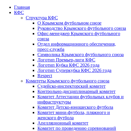
Главная
КФС
Структура КФС
О Крымском футбольном союзе
Руководство Крымского футбольного союза
Офис-менеджер Крымского футбольного
союза
Отдел информационного обеспечения,
пресс-служба
Символика Крымского футбольного союза
Логотип Премьер-лиги КФС
Логотип Кубка КФС 2026 года
Логотип Суперкубка КФС 2026 года
Respect
Комитеты Крымского футбольного союза
Судейско-инспекторский комитет
Контрольно-дисциплинарный комитет
Комитет Аттестации футбольных клубов и
инфраструктуры
Комитет Детско-юношеского футбола
Комитет мини-футбола, пляжного и
женского футбола
Апелляционный комитет
Комитет по проведению соревнований