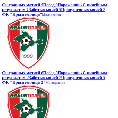
Сыгранных матчей
5
Побед
3
Поражений
1
С ничейным
результатом
1
Забитых мячей
5
Пропущенных мячей
2
ФК "Крымтеплица"
Молодежное
Сыгранных матчей
6
Побед
3
Поражений
1
С ничейным
результатом
2
Забитых мячей
7
Пропущенных мячей
5
ФК "Крымтеплица-2"
Молодежное