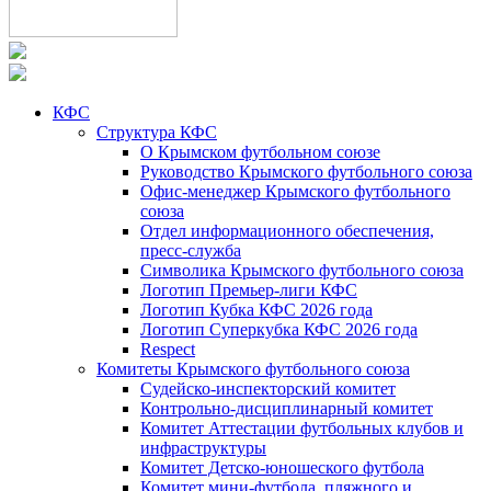
КФС
Структура КФС
О Крымском футбольном союзе
Руководство Крымского футбольного союза
Офис-менеджер Крымского футбольного
союза
Отдел информационного обеспечения,
пресс-служба
Символика Крымского футбольного союза
Логотип Премьер-лиги КФС
Логотип Кубка КФС 2026 года
Логотип Суперкубка КФС 2026 года
Respect
Комитеты Крымского футбольного союза
Судейско-инспекторский комитет
Контрольно-дисциплинарный комитет
Комитет Аттестации футбольных клубов и
инфраструктуры
Комитет Детско-юношеского футбола
Комитет мини-футбола, пляжного и