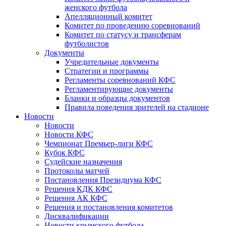
женского футбола
Апелляционный комитет
Комитет по проведению соревнований
Комитет по статусу и трансферам
футболистов
Документы
Учредительные документы
Стратегии и программы
Регламенты соревнований КФС
Регламентирующие документы
Бланки и образцы документов
Правила поведения зрителей на стадионе
Новости
Новости
Новости КФС
Чемпионат Премьер-лиги КФС
Кубок КФС
Судейские назначения
Протоколы матчей
Постановления Президиума КФС
Решения КДК КФС
Решения АК КФС
Решения и постановления комитетов
Дисквалификации
Новости крымского футбола