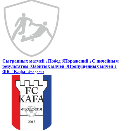
Сыгранных матчей
1
Побед
0
Поражений
1
С ничейным
результатом
0
Забитых мячей
0
Пропущенных мячей
1
ФК "Кафа"
Феодосия