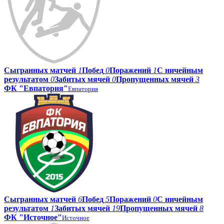
Сыгранных матчей
1
Побед
0
Поражений
1
С ничейным
результатом
0
Забитых мячей
0
Пропущенных мячей
3
ФК "Евпатория"
Евпатория
Сыгранных матчей
6
Побед
5
Поражений
0
С ничейным
результатом
1
Забитых мячей
19
Пропущенных мячей
8
ФК "Источное"
Источное