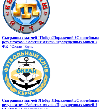
Сыгранных матчей
1
Побед
0
Поражений
1
С ничейным
результатом
0
Забитых мячей
0
Пропущенных мячей
3
ФК "Океан"
Керчь
Сыгранных матчей
3
Побед
1
Поражений
2
С ничейным
результатом
0
Забитых мячей
4
Пропущенных мячей
3