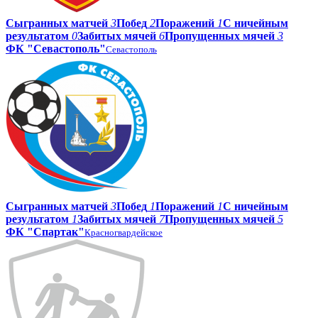
Сыгранных матчей
3
Побед
2
Поражений
1
С ничейным
результатом
0
Забитых мячей
6
Пропущенных мячей
3
ФК "Севастополь"
Севастополь
Сыгранных матчей
3
Побед
1
Поражений
1
С ничейным
результатом
1
Забитых мячей
7
Пропущенных мячей
5
ФК "Спартак"
Красногвардейское