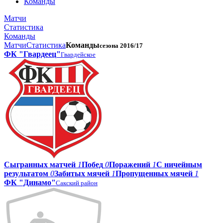
Команды
Матчи
Статистика
Команды
Матчи
Статистика
Команды
сезона 2016/17
ФК "Гвардеец"
Гвардейское
Сыгранных матчей
1
Побед
0
Поражений
1
С ничейным
результатом
0
Забитых мячей
1
Пропущенных мячей
1
ФК "Динамо"
Сакский район