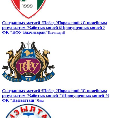
Сыгранных матчей
1
Побед
0
Поражений
1
С ничейным
результатом
0
Забитых мячей
0
Пропущенных мячей
7
ФК "КФУ-Бахчисарай"
Бахчисарай
Сыгранных матчей
5
Побед
2
Поражений
3
С ничейным
результатом
0
Забитых мячей
13
Пропущенных мячей
14
ФК "Кызылташ"
Ялта