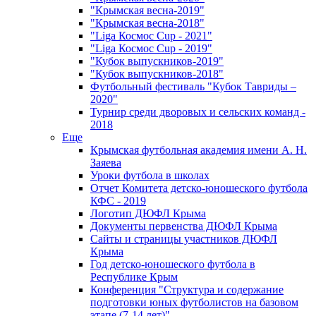
"Крымская весна-2019"
"Крымская весна-2018"
"Liga Космос Cup - 2021"
"Liga Космос Cup - 2019"
"Кубок выпускников-2019"
"Кубок выпускников-2018"
Футбольный фестиваль "Кубок Тавриды –
2020"
Турнир среди дворовых и сельских команд -
2018
Еще
Крымская футбольная академия имени А. Н.
Заяева
Уроки футбола в школах
Отчет Комитета детско-юношеского футбола
КФС - 2019
Логотип ДЮФЛ Крыма
Документы первенства ДЮФЛ Крыма
Сайты и страницы участников ДЮФЛ
Крыма
Год детско-юношеского футбола в
Республике Крым
Конференция "Структура и содержание
подготовки юных футболистов на базовом
этапе (7-14 лет)"