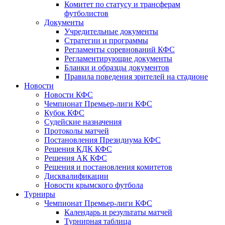
Комитет по статусу и трансферам
футболистов
Документы
Учредительные документы
Стратегии и программы
Регламенты соревнований КФС
Регламентирующие документы
Бланки и образцы документов
Правила поведения зрителей на стадионе
Новости
Новости КФС
Чемпионат Премьер-лиги КФС
Кубок КФС
Судейские назначения
Протоколы матчей
Постановления Президиума КФС
Решения КДК КФС
Решения АК КФС
Решения и постановления комитетов
Дисквалификации
Новости крымского футбола
Турниры
Чемпионат Премьер-лиги КФС
Календарь и результаты матчей
Турнирная таблица