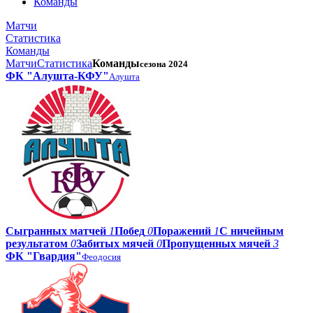
Команды
Матчи
Статистика
Команды
Матчи
Статистика
Команды
сезона 2024
ФК "Алушта-КФУ"
Алушта
Сыгранных матчей
1
Побед
0
Поражений
1
С ничейным
результатом
0
Забитых мячей
0
Пропущенных мячей
3
ФК "Гвардия"
Феодосия