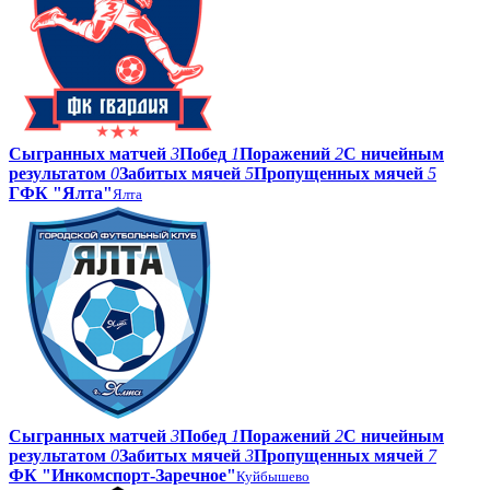
Сыгранных матчей
3
Побед
1
Поражений
2
С ничейным
результатом
0
Забитых мячей
5
Пропущенных мячей
5
ГФК "Ялта"
Ялта
Сыгранных матчей
3
Побед
1
Поражений
2
С ничейным
результатом
0
Забитых мячей
3
Пропущенных мячей
7
ФК "Инкомспорт-Заречное"
Куйбышево