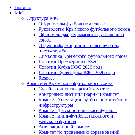
Главная
КФС
Структура КФС
О Крымском футбольном союзе
Руководство Крымского футбольного союза
Офис-менеджер Крымского футбольного
союза
Отдел информационного обеспечения,
пресс-служба
Символика Крымского футбольного союза
Логотип Премьер-лиги КФС
Логотип Кубка КФС 2026 года
Логотип Суперкубка КФС 2026 года
Respect
Комитеты Крымского футбольного союза
Судейско-инспекторский комитет
Контрольно-дисциплинарный комитет
Комитет Аттестации футбольных клубов и
инфраструктуры
Комитет Детско-юношеского футбола
Комитет мини-футбола, пляжного и
женского футбола
Апелляционный комитет
Комитет по проведению соревнований