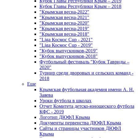
Кубок Главы Республики Крым – 2019
Кубок Главы Республики Крым – 2018
"Крымская весна-2022"
"Крымская весна-2021"
"Крымская весна-2020"
"Крымская весна-2019"
"Крымская весна-2018"
"Liga Космос Cup - 2021"
"Liga Космос Cup - 2019"
"Кубок выпускников-2019"
"Кубок выпускников-2018"
Футбольный фестиваль "Кубок Тавриды –
2020"
Турнир среди дворовых и сельских команд -
2018
Еще
Крымская футбольная академия имени А. Н.
Заяева
Уроки футбола в школах
Отчет Комитета детско-юношеского футбола
КФС - 2019
Логотип ДЮФЛ Крыма
Документы первенства ДЮФЛ Крыма
Сайты и страницы участников ДЮФЛ
Крыма