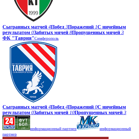
Сыгранных матчей
4
Побед
3
Поражений
1
С ничейным
результатом
0
Забитых мячей
8
Пропущенных мячей
3
ФК "Таврия"
Симферополь
Сыгранных матчей
4
Побед
4
Поражений
0
С ничейным
результатом
0
Забитых мячей
10
Пропущенных мячей
3
информационный партнер
информационный
партнер