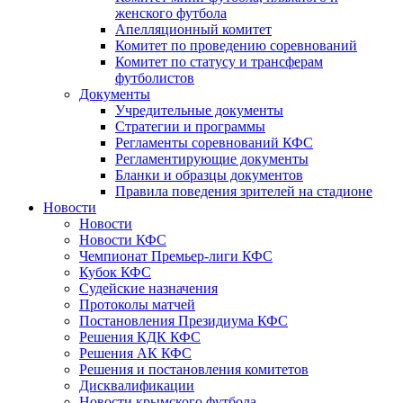
женского футбола
Апелляционный комитет
Комитет по проведению соревнований
Комитет по статусу и трансферам
футболистов
Документы
Учредительные документы
Стратегии и программы
Регламенты соревнований КФС
Регламентирующие документы
Бланки и образцы документов
Правила поведения зрителей на стадионе
Новости
Новости
Новости КФС
Чемпионат Премьер-лиги КФС
Кубок КФС
Судейские назначения
Протоколы матчей
Постановления Президиума КФС
Решения КДК КФС
Решения АК КФС
Решения и постановления комитетов
Дисквалификации
Новости крымского футбола