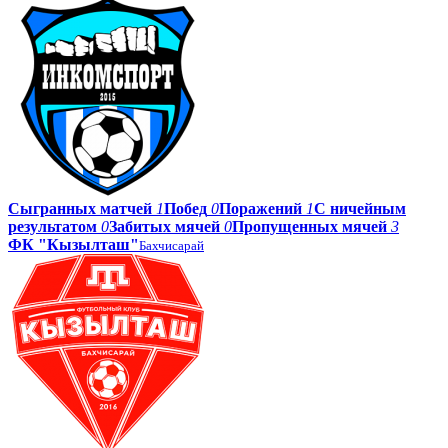
Сыгранных матчей
1
Побед
0
Поражений
1
С ничейным
результатом
0
Забитых мячей
0
Пропущенных мячей
3
ФК "Кызылташ"
Бахчисарай