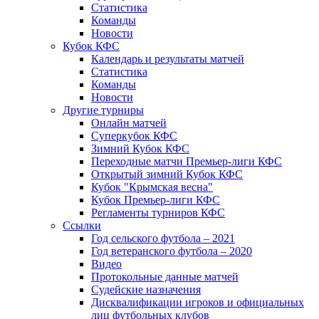
Статистика
Команды
Новости
Кубок КФС
Календарь и результаты матчей
Статистика
Команды
Новости
Другие турниры
Онлайн матчей
Суперкубок КФС
Зимний Кубок КФС
Переходные матчи Премьер-лиги КФС
Открытый зимний Кубок КФС
Кубок "Крымская весна"
Кубок Премьер-лиги КФС
Регламенты турниров КФС
Ссылки
Год сельского футбола – 2021
Год ветеранского футбола – 2020
Видео
Протокольные данные матчей
Судейские назначения
Дисквалификации игроков и официальных
лиц футбольных клубов