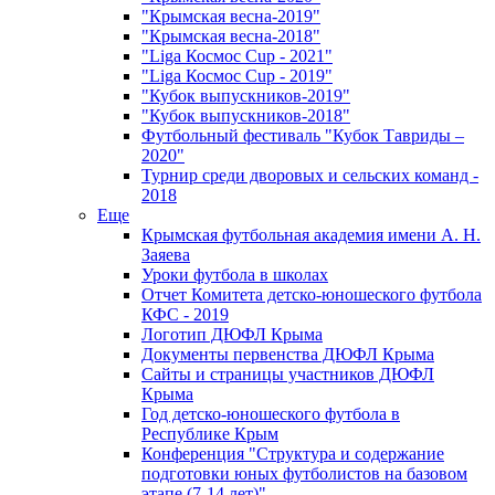
"Крымская весна-2019"
"Крымская весна-2018"
"Liga Космос Cup - 2021"
"Liga Космос Cup - 2019"
"Кубок выпускников-2019"
"Кубок выпускников-2018"
Футбольный фестиваль "Кубок Тавриды –
2020"
Турнир среди дворовых и сельских команд -
2018
Еще
Крымская футбольная академия имени А. Н.
Заяева
Уроки футбола в школах
Отчет Комитета детско-юношеского футбола
КФС - 2019
Логотип ДЮФЛ Крыма
Документы первенства ДЮФЛ Крыма
Сайты и страницы участников ДЮФЛ
Крыма
Год детско-юношеского футбола в
Республике Крым
Конференция "Структура и содержание
подготовки юных футболистов на базовом
этапе (7-14 лет)"