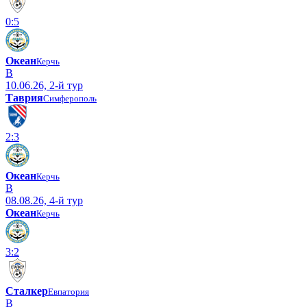
0:5
Океан
Керчь
В
10.06.26, 2-й тур
Таврия
Симферополь
2:3
Океан
Керчь
В
08.08.26, 4-й тур
Океан
Керчь
3:2
Сталкер
Евпатория
В