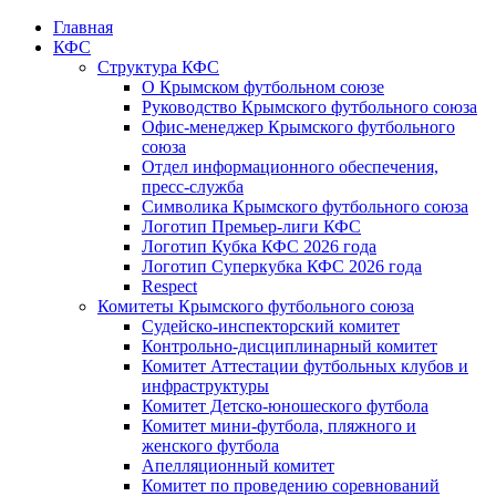
Главная
КФС
Структура КФС
О Крымском футбольном союзе
Руководство Крымского футбольного союза
Офис-менеджер Крымского футбольного
союза
Отдел информационного обеспечения,
пресс-служба
Символика Крымского футбольного союза
Логотип Премьер-лиги КФС
Логотип Кубка КФС 2026 года
Логотип Суперкубка КФС 2026 года
Respect
Комитеты Крымского футбольного союза
Судейско-инспекторский комитет
Контрольно-дисциплинарный комитет
Комитет Аттестации футбольных клубов и
инфраструктуры
Комитет Детско-юношеского футбола
Комитет мини-футбола, пляжного и
женского футбола
Апелляционный комитет
Комитет по проведению соревнований