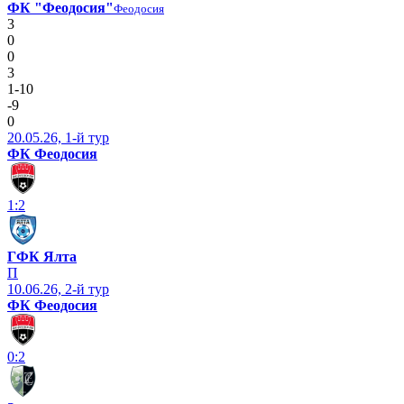
ФК "Феодосия"
Феодосия
3
0
0
3
1-10
-9
0
20.05.26, 1-й тур
ФК Феодосия
1:2
ГФК Ялта
П
10.06.26, 2-й тур
ФК Феодосия
0:2