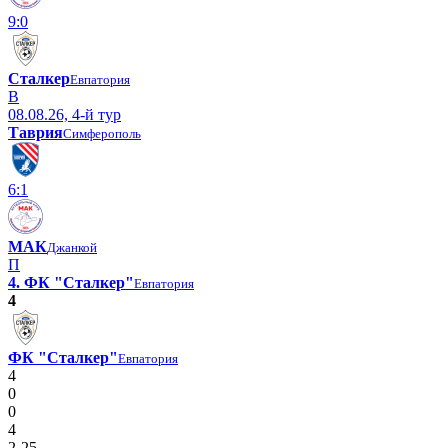
9:0
Сталкер
Евпатория
В
08.08.26, 4-й тур
Таврия
Симферополь
6:1
МАК
Джанкой
П
4. ФК "Сталкер"
Евпатория
4
ФК "Сталкер"
Евпатория
4
0
0
4
2-25