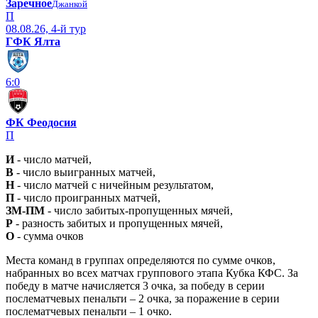
Заречное
Джанкой
П
08.08.26, 4-й тур
ГФК Ялта
6:0
ФК Феодосия
П
И
- число матчей,
В
- число выигранных матчей,
Н
- число матчей с ничейным результатом,
П
- число проигранных матчей,
ЗМ-ПМ
- число забитых-пропущенных мячей,
Р
- разность забитых и пропущенных мячей,
О
- сумма очков
Места команд в группах определяются по сумме очков,
набранных во всех матчах группового этапа Кубка КФС. За
победу в матче начисляется 3 очка, за победу в серии
послематчевых пенальти – 2 очка, за поражение в серии
послематчевых пенальти – 1 очко.