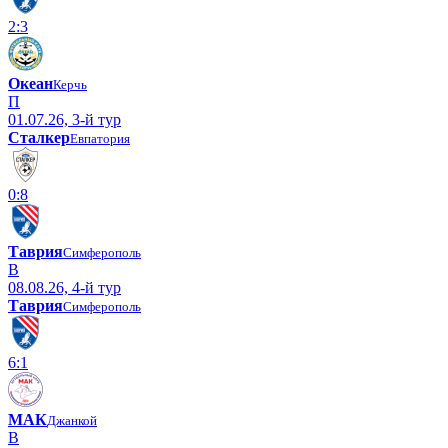
2:3
Океан
Керчь
П
01.07.26, 3-й тур
Сталкер
Евпатория
0:8
Таврия
Симферополь
В
08.08.26, 4-й тур
Таврия
Симферополь
6:1
МАК
Джанкой
В