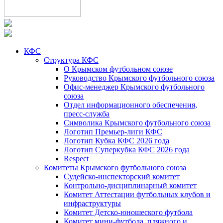
КФС
Структура КФС
О Крымском футбольном союзе
Руководство Крымского футбольного союза
Офис-менеджер Крымского футбольного
союза
Отдел информационного обеспечения,
пресс-служба
Символика Крымского футбольного союза
Логотип Премьер-лиги КФС
Логотип Кубка КФС 2026 года
Логотип Суперкубка КФС 2026 года
Respect
Комитеты Крымского футбольного союза
Судейско-инспекторский комитет
Контрольно-дисциплинарный комитет
Комитет Аттестации футбольных клубов и
инфраструктуры
Комитет Детско-юношеского футбола
Комитет мини-футбола, пляжного и