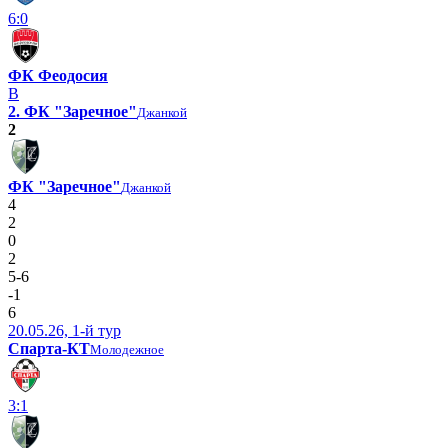
6:0
ФК Феодосия
В
2. ФК "Заречное"
Джанкой
2
ФК "Заречное"
Джанкой
4
2
0
2
5-6
-1
6
20.05.26, 1-й тур
Спарта-КТ
Молодежное
3:1