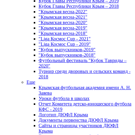
Кубок Главы Республики Крым – 2019
Кубок Главы Республики Крым – 2018
"Крымская весна-2022"
"Крымская весна-2021"
"Крымская весна-2020"
"Крымская весна-2019"
"Крымская весна-2018"
"Liga Космос Cup - 2021"
"Liga Космос Cup - 2019"
"Кубок выпускников-2019"
"Кубок выпускников-2018"
Футбольный фестиваль "Кубок Тавриды –
2020"
Турнир среди дворовых и сельских команд -
2018
Еще
Крымская футбольная академия имени А. Н.
Заяева
Уроки футбола в школах
Отчет Комитета детско-юношеского футбола
КФС - 2019
Логотип ДЮФЛ Крыма
Документы первенства ДЮФЛ Крыма
Сайты и страницы участников ДЮФЛ
Крыма