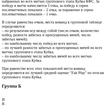
набранных во всех матчах группового этапа Кубка КФС. За
победу в матче начисляется 3 очка, за победу в серии
послематчевых пенальти – 2 очка, за поражение в серии
послематчевых пенальти – 1 очко.
В случае равенства очков, места команд в групповой таблице
определяются:
– по результатам игр между собой (число очков, количество
побед, разность забитых и пропущенных мячей, число
забитых мячей).
– по наибольшему числу побед во всех матчах.
– по лучшей разности забитых и пропущенных мячей во всех
матчах группового этапа Кубка.
– по наибольшему числу забитых мячей во всех матчах
группового этапа Кубка.
При равенстве всех этих показателей места команд
определяются по лучшей средней оценке "Fair Play" по итогам
группового этапа Кубка.
Группа Б
И
В