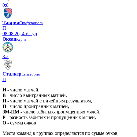
0:8
Таврия
Симферополь
П
08.08.26, 4-й тур
Океан
Керчь
3:2
Сталкер
Евпатория
П
И
- число матчей,
В
- число выигранных матчей,
Н
- число матчей с ничейным результатом,
П
- число проигранных матчей,
ЗМ-ПМ
- число забитых-пропущенных мячей,
Р
- разность забитых и пропущенных мячей,
О
- сумма очков
Места команд в группах определяются по сумме очков,