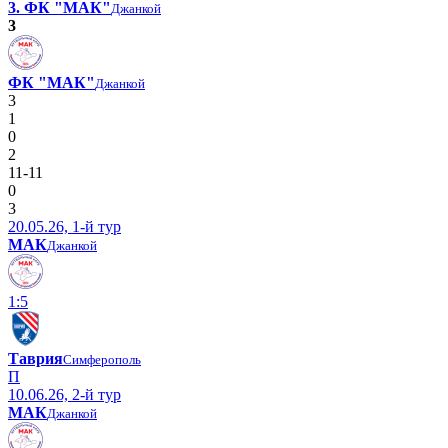
3. ФК "МАК"
Джанкой
3
ФК "МАК"
Джанкой
3
1
0
2
11-11
0
3
20.05.26, 1-й тур
МАК
Джанкой
1:5
Таврия
Симферополь
П
10.06.26, 2-й тур
МАК
Джанкой