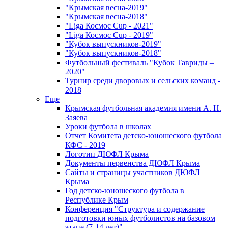
"Крымская весна-2019"
"Крымская весна-2018"
"Liga Космос Cup - 2021"
"Liga Космос Cup - 2019"
"Кубок выпускников-2019"
"Кубок выпускников-2018"
Футбольный фестиваль "Кубок Тавриды –
2020"
Турнир среди дворовых и сельских команд -
2018
Еще
Крымская футбольная академия имени А. Н.
Заяева
Уроки футбола в школах
Отчет Комитета детско-юношеского футбола
КФС - 2019
Логотип ДЮФЛ Крыма
Документы первенства ДЮФЛ Крыма
Сайты и страницы участников ДЮФЛ
Крыма
Год детско-юношеского футбола в
Республике Крым
Конференция "Структура и содержание
подготовки юных футболистов на базовом
этапе (7-14 лет)"