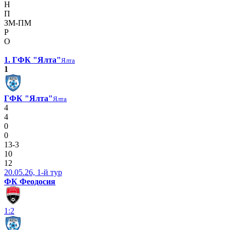
Н
П
ЗМ-ПМ
Р
О
1. ГФК "Ялта"
Ялта
1
ГФК "Ялта"
Ялта
4
4
0
0
13-3
10
12
20.05.26, 1-й тур
ФК Феодосия
1:2