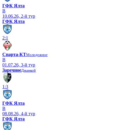
ГФК Ялта
В
10.06.26, 2-й тур
ГФК Ялта
2:1
Спарта-КТ
Молодежное
В
01.07.26, 3-й тур
Заречное
Джанкой
1:3
ГФК Ялта
В
08.08.26, 4-й тур
ГФК Ялта