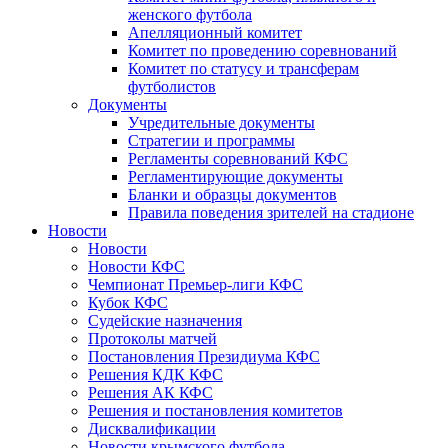
женского футбола
Апелляционный комитет
Комитет по проведению соревнований
Комитет по статусу и трансферам
футболистов
Документы
Учредительные документы
Стратегии и программы
Регламенты соревнований КФС
Регламентирующие документы
Бланки и образцы документов
Правила поведения зрителей на стадионе
Новости
Новости
Новости КФС
Чемпионат Премьер-лиги КФС
Кубок КФС
Судейские назначения
Протоколы матчей
Постановления Президиума КФС
Решения КДК КФС
Решения АК КФС
Решения и постановления комитетов
Дисквалификации
Новости крымского футбола