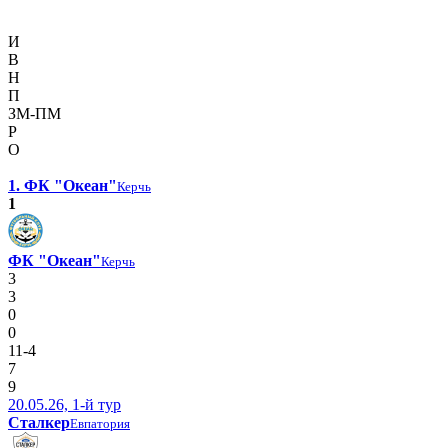
И
В
Н
П
ЗМ-ПМ
Р
О
1. ФК "Океан"
Керчь
1
ФК "Океан"
Керчь
3
3
0
0
11-4
7
9
20.05.26, 1-й тур
Сталкер
Евпатория