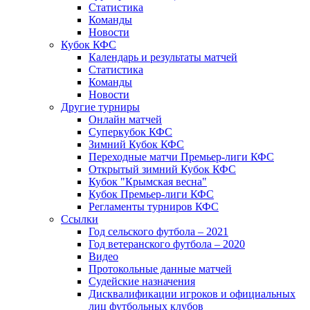
Статистика
Команды
Новости
Кубок КФС
Календарь и результаты матчей
Статистика
Команды
Новости
Другие турниры
Онлайн матчей
Суперкубок КФС
Зимний Кубок КФС
Переходные матчи Премьер-лиги КФС
Открытый зимний Кубок КФС
Кубок "Крымская весна"
Кубок Премьер-лиги КФС
Регламенты турниров КФС
Ссылки
Год сельского футбола – 2021
Год ветеранского футбола – 2020
Видео
Протокольные данные матчей
Судейские назначения
Дисквалификации игроков и официальных
лиц футбольных клубов