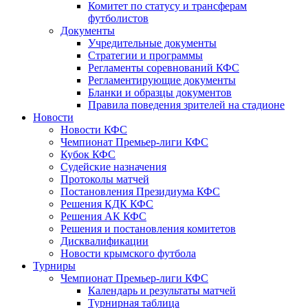
Комитет по статусу и трансферам
футболистов
Документы
Учредительные документы
Стратегии и программы
Регламенты соревнований КФС
Регламентирующие документы
Бланки и образцы документов
Правила поведения зрителей на стадионе
Новости
Новости КФС
Чемпионат Премьер-лиги КФС
Кубок КФС
Судейские назначения
Протоколы матчей
Постановления Президиума КФС
Решения КДК КФС
Решения АК КФС
Решения и постановления комитетов
Дисквалификации
Новости крымского футбола
Турниры
Чемпионат Премьер-лиги КФС
Календарь и результаты матчей
Турнирная таблица