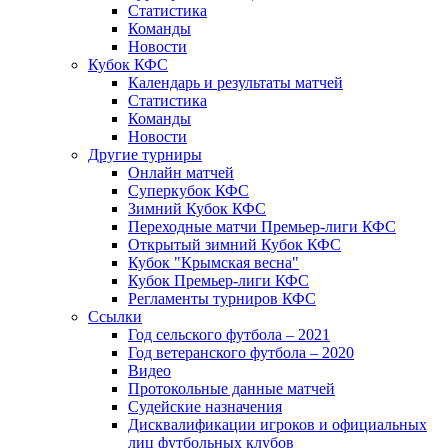
Статистика
Команды
Новости
Кубок КФС
Календарь и результаты матчей
Статистика
Команды
Новости
Другие турниры
Онлайн матчей
Суперкубок КФС
Зимний Кубок КФС
Переходные матчи Премьер-лиги КФС
Открытый зимний Кубок КФС
Кубок "Крымская весна"
Кубок Премьер-лиги КФС
Регламенты турниров КФС
Ссылки
Год сельского футбола – 2021
Год ветеранского футбола – 2020
Видео
Протокольные данные матчей
Судейские назначения
Дисквалификации игроков и официальных
лиц футбольных клубов