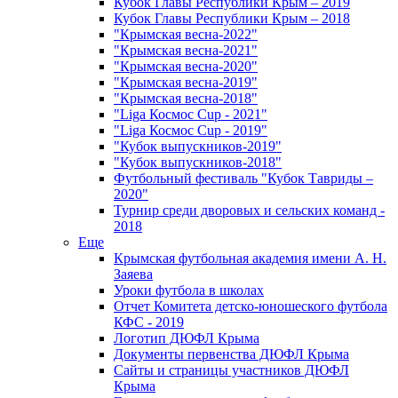
Кубок Главы Республики Крым – 2019
Кубок Главы Республики Крым – 2018
"Крымская весна-2022"
"Крымская весна-2021"
"Крымская весна-2020"
"Крымская весна-2019"
"Крымская весна-2018"
"Liga Космос Cup - 2021"
"Liga Космос Cup - 2019"
"Кубок выпускников-2019"
"Кубок выпускников-2018"
Футбольный фестиваль "Кубок Тавриды –
2020"
Турнир среди дворовых и сельских команд -
2018
Еще
Крымская футбольная академия имени А. Н.
Заяева
Уроки футбола в школах
Отчет Комитета детско-юношеского футбола
КФС - 2019
Логотип ДЮФЛ Крыма
Документы первенства ДЮФЛ Крыма
Сайты и страницы участников ДЮФЛ
Крыма