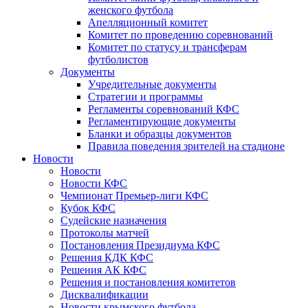
женского футбола
Апелляционный комитет
Комитет по проведению соревнований
Комитет по статусу и трансферам
футболистов
Документы
Учредительные документы
Стратегии и программы
Регламенты соревнований КФС
Регламентирующие документы
Бланки и образцы документов
Правила поведения зрителей на стадионе
Новости
Новости
Новости КФС
Чемпионат Премьер-лиги КФС
Кубок КФС
Судейские назначения
Протоколы матчей
Постановления Президиума КФС
Решения КДК КФС
Решения АК КФС
Решения и постановления комитетов
Дисквалификации
Новости крымского футбола