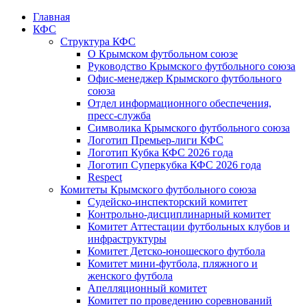
Главная
КФС
Структура КФС
О Крымском футбольном союзе
Руководство Крымского футбольного союза
Офис-менеджер Крымского футбольного
союза
Отдел информационного обеспечения,
пресс-служба
Символика Крымского футбольного союза
Логотип Премьер-лиги КФС
Логотип Кубка КФС 2026 года
Логотип Суперкубка КФС 2026 года
Respect
Комитеты Крымского футбольного союза
Судейско-инспекторский комитет
Контрольно-дисциплинарный комитет
Комитет Аттестации футбольных клубов и
инфраструктуры
Комитет Детско-юношеского футбола
Комитет мини-футбола, пляжного и
женского футбола
Апелляционный комитет
Комитет по проведению соревнований