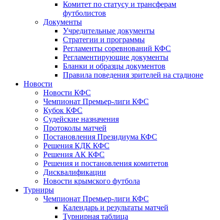
Комитет по статусу и трансферам
футболистов
Документы
Учредительные документы
Стратегии и программы
Регламенты соревнований КФС
Регламентирующие документы
Бланки и образцы документов
Правила поведения зрителей на стадионе
Новости
Новости КФС
Чемпионат Премьер-лиги КФС
Кубок КФС
Судейские назначения
Протоколы матчей
Постановления Президиума КФС
Решения КДК КФС
Решения АК КФС
Решения и постановления комитетов
Дисквалификации
Новости крымского футбола
Турниры
Чемпионат Премьер-лиги КФС
Календарь и результаты матчей
Турнирная таблица