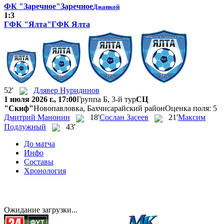
ФК "Заречное"
Заречное
Джанкой
1:3
ГФК "Ялта"
ГФК Ялта
52'
Длявер Нуридинов
1 июля 2026 г., 17:00
Группа Б, 3-й тур
СЦ
"Скиф"
Новопавловка, Бахчисарайский район
Оценка поля: 5
Дмитрий Манонин
18'
Сослан Засеев
21'
Максим
Подлужный
43'
До матча
Инфо
Составы
Хронология
Ожидание загрузки...