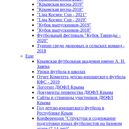
"Крымская весна-2019"
"Крымская весна-2018"
"Liga Космос Cup - 2021"
"Liga Космос Cup - 2019"
"Кубок выпускников-2019"
"Кубок выпускников-2018"
Футбольный фестиваль "Кубок Тавриды –
2020"
Турнир среди дворовых и сельских команд -
2018
Еще
Крымская футбольная академия имени А. Н.
Заяева
Уроки футбола в школах
Отчет Комитета детско-юношеского футбола
КФС - 2019
Логотип ДЮФЛ Крыма
Документы первенства ДЮФЛ Крыма
Сайты и страницы участников ДЮФЛ
Крыма
Год детско-юношеского футбола в
Республике Крым
Конференция "Структура и содержание
подготовки юных футболистов на базовом
этапе (7-14 лет)"