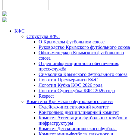
КФС
Структура КФС
О Крымском футбольном союзе
Руководство Крымского футбольного союза
Офис-менеджер Крымского футбольного
союза
Отдел информационного обеспечения,
пресс-служба
Символика Крымского футбольного союза
Логотип Премьер-лиги КФС
Логотип Кубка КФС 2026 года
Логотип Суперкубка КФС 2026 года
Respect
Комитеты Крымского футбольного союза
Судейско-инспекторский комитет
Контрольно-дисциплинарный комитет
Комитет Аттестации футбольных клубов и
инфраструктуры
Комитет Детско-юношеского футбола
Комитет мини-футбола, пляжного и