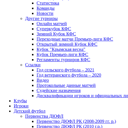
Статистика
Команды
Новости
Другие турниры
Онлайн матчей
Суперкубок КФС
Зимний Кубок КФС
Переходные матчи Премьер-лиги КФС
Открытый зимний Кубок КФС
Кубок "Крымская весна"
Кубок Премьер-лиги КФС
Регламенты турниров КФС
Ссылки
Год сельского футбола – 2021
Год ветеранского футбола – 2020
Видео
Протокольные данные матчей
Судейские назначения
Дисквалификации игроков и официальных ли
Клубы
Игроки
Детский футбол
Первенства ДЮФЛ
Первенство ДЮФЛ РК (2008-2009 гг. р.)
Первенство ДЮФЛ РК (2010 г.р.)