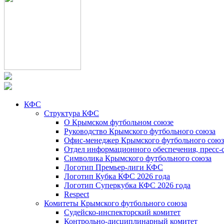
КФС
Структура КФС
О Крымском футбольном союзе
Руководство Крымского футбольного союза
Офис-менеджер Крымского футбольного союз
Отдел информационного обеспечения, пресс-
Символика Крымского футбольного союза
Логотип Премьер-лиги КФС
Логотип Кубка КФС 2026 года
Логотип Суперкубка КФС 2026 года
Respect
Комитеты Крымского футбольного союза
Судейско-инспекторский комитет
Контрольно-дисциплинарный комитет