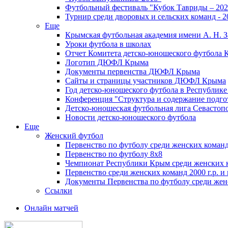
Футбольный фестиваль "Кубок Тавриды – 202
Турнир среди дворовых и сельских команд - 2
Еще
Крымская футбольная академия имени А. Н. З
Уроки футбола в школах
Отчет Комитета детско-юношеского футбола 
Логотип ДЮФЛ Крыма
Документы первенства ДЮФЛ Крыма
Сайты и страницы участников ДЮФЛ Крыма
Год детско-юношеского футбола в Республик
Конференция "Структура и содержание подгот
Детско-юношеская футбольная лига Севастоп
Новости детско-юношеского футбола
Еще
Женский футбол
Первенство по футболу среди женских команд
Первенство по футболу 8х8
Чемпионат Республики Крым среди женских 
Первенство среди женских команд 2000 г.р. и
Документы Первенства по футболу среди жен
Ссылки
Онлайн матчей