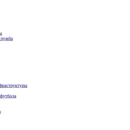
а
служба
нфраструктуры
 футбола
в