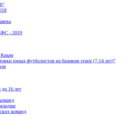
0"
018
аяева
КФС - 2019
е Крым
овки юных футболистов на базовом этапе (7-14 лет)"
оля
 до 16 лет
команд
 младше
ских команд