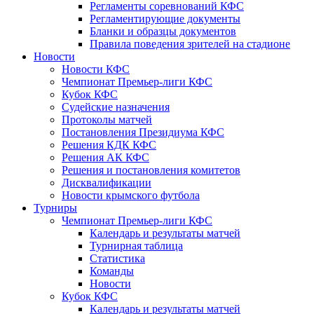
Регламенты соревнований КФС
Регламентирующие документы
Бланки и образцы документов
Правила поведения зрителей на стадионе
Новости
Новости КФС
Чемпионат Премьер-лиги КФС
Кубок КФС
Судейские назначения
Протоколы матчей
Постановления Президиума КФС
Решения КДК КФС
Решения АК КФС
Решения и постановления комитетов
Дисквалификации
Новости крымского футбола
Турниры
Чемпионат Премьер-лиги КФС
Календарь и результаты матчей
Турнирная таблица
Статистика
Команды
Новости
Кубок КФС
Календарь и результаты матчей