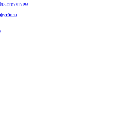
нфраструктуры
 футбола
в