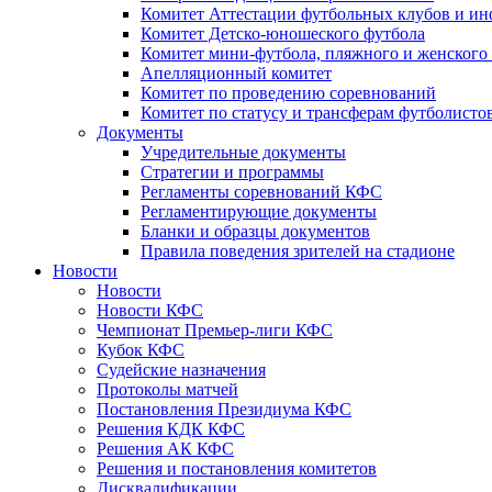
Комитет Аттестации футбольных клубов и и
Комитет Детско-юношеского футбола
Комитет мини-футбола, пляжного и женского
Апелляционный комитет
Комитет по проведению соревнований
Комитет по статусу и трансферам футболисто
Документы
Учредительные документы
Стратегии и программы
Регламенты соревнований КФС
Регламентирующие документы
Бланки и образцы документов
Правила поведения зрителей на стадионе
Новости
Новости
Новости КФС
Чемпионат Премьер-лиги КФС
Кубок КФС
Судейские назначения
Протоколы матчей
Постановления Президиума КФС
Решения КДК КФС
Решения АК КФС
Решения и постановления комитетов
Дисквалификации