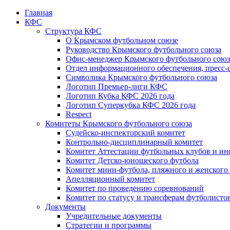
Главная
КФС
Структура КФС
О Крымском футбольном союзе
Руководство Крымского футбольного союза
Офис-менеджер Крымского футбольного союз
Отдел информационного обеспечения, пресс-
Символика Крымского футбольного союза
Логотип Премьер-лиги КФС
Логотип Кубка КФС 2026 года
Логотип Суперкубка КФС 2026 года
Respect
Комитеты Крымского футбольного союза
Судейско-инспекторский комитет
Контрольно-дисциплинарный комитет
Комитет Аттестации футбольных клубов и и
Комитет Детско-юношеского футбола
Комитет мини-футбола, пляжного и женского
Апелляционный комитет
Комитет по проведению соревнований
Комитет по статусу и трансферам футболисто
Документы
Учредительные документы
Стратегии и программы