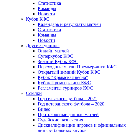
Статистика
Команды
Новости
Кубок КФС
Календарь и результаты матчей
Статистика
Команды
Новости
Другие турниры
Онлайн матчей
Суперкубок КФС
Зимний Кубок КФС
Переходные матчи Премьер-лиги КФС
Открытый зимний Кубок КФС
Кубок "Крымская весна"
Кубок Премьер-лиги КФС
Регламенты турниров КФС
Ссылки
Год сельского футбола – 2021
Год ветеранского футбола – 2020
Видео
Протокольные данные матчей
Судейские назначения
Дисквалификации игроков и официальных
лиц футбольных клубов