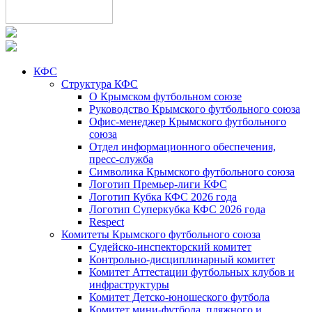
КФС
Структура КФС
О Крымском футбольном союзе
Руководство Крымского футбольного союза
Офис-менеджер Крымского футбольного
союза
Отдел информационного обеспечения,
пресс-служба
Символика Крымского футбольного союза
Логотип Премьер-лиги КФС
Логотип Кубка КФС 2026 года
Логотип Суперкубка КФС 2026 года
Respect
Комитеты Крымского футбольного союза
Судейско-инспекторский комитет
Контрольно-дисциплинарный комитет
Комитет Аттестации футбольных клубов и
инфраструктуры
Комитет Детско-юношеского футбола
Комитет мини-футбола, пляжного и