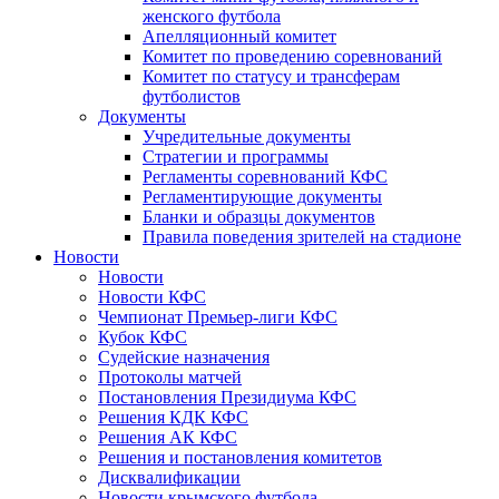
женского футбола
Апелляционный комитет
Комитет по проведению соревнований
Комитет по статусу и трансферам
футболистов
Документы
Учредительные документы
Стратегии и программы
Регламенты соревнований КФС
Регламентирующие документы
Бланки и образцы документов
Правила поведения зрителей на стадионе
Новости
Новости
Новости КФС
Чемпионат Премьер-лиги КФС
Кубок КФС
Судейские назначения
Протоколы матчей
Постановления Президиума КФС
Решения КДК КФС
Решения АК КФС
Решения и постановления комитетов
Дисквалификации
Новости крымского футбола