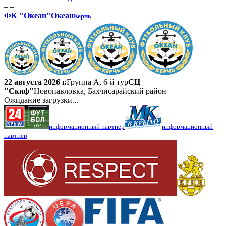
– –
ФК "Океан"
Океан
Керчь
22 августа 2026 г.
Группа А, 6-й тур
СЦ
"Скиф"
Новопавловка, Бахчисарайский район
Ожидание загрузки...
информационный партнер
информационный
партнер