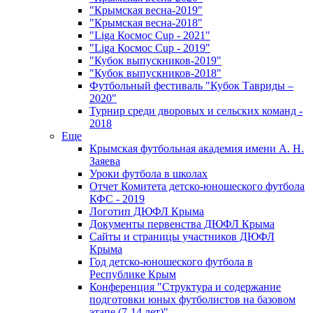
"Крымская весна-2019"
"Крымская весна-2018"
"Liga Космос Cup - 2021"
"Liga Космос Cup - 2019"
"Кубок выпускников-2019"
"Кубок выпускников-2018"
Футбольный фестиваль "Кубок Тавриды –
2020"
Турнир среди дворовых и сельских команд -
2018
Еще
Крымская футбольная академия имени А. Н.
Заяева
Уроки футбола в школах
Отчет Комитета детско-юношеского футбола
КФС - 2019
Логотип ДЮФЛ Крыма
Документы первенства ДЮФЛ Крыма
Сайты и страницы участников ДЮФЛ
Крыма
Год детско-юношеского футбола в
Республике Крым
Конференция "Структура и содержание
подготовки юных футболистов на базовом
этапе (7-14 лет)"