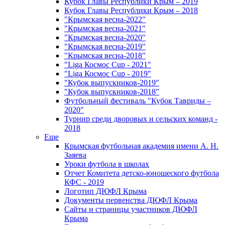
Кубок Главы Республики Крым – 2019
Кубок Главы Республики Крым – 2018
"Крымская весна-2022"
"Крымская весна-2021"
"Крымская весна-2020"
"Крымская весна-2019"
"Крымская весна-2018"
"Liga Космос Cup - 2021"
"Liga Космос Cup - 2019"
"Кубок выпускников-2019"
"Кубок выпускников-2018"
Футбольный фестиваль "Кубок Тавриды –
2020"
Турнир среди дворовых и сельских команд -
2018
Еще
Крымская футбольная академия имени А. Н.
Заяева
Уроки футбола в школах
Отчет Комитета детско-юношеского футбола
КФС - 2019
Логотип ДЮФЛ Крыма
Документы первенства ДЮФЛ Крыма
Сайты и страницы участников ДЮФЛ
Крыма