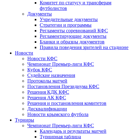
Комитет по статусу и трансферам
футболистов
Документы
Учредительные документы
Стратегии и программы
Регламенты соревнований КФС
Регламентирующие документы
Бланки и образцы документов
Правила поведения зрителей на стадионе
Новости
Новости КФС
Чемпионат Премьер-лиги КФС
Кубок КФС
Судейские назначения
Протоколы матчей
Постановления Президиума КФС
Решения КДК КФС
Решения АК КФС
Решения и постановления комитетов
Дисквалификации
Новости крымского футбола
Турниры
Чемпионат Премьер-лиги КФС
Календарь и результаты матчей
Турнирная таблица