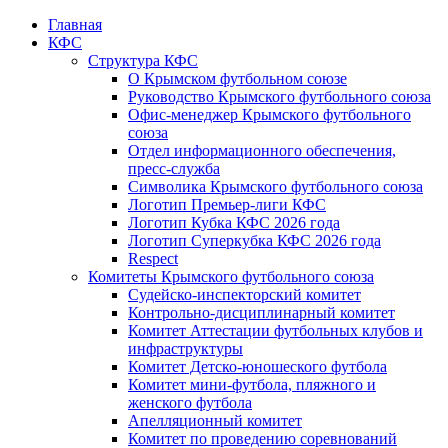
Главная
КФС
Структура КФС
О Крымском футбольном союзе
Руководство Крымского футбольного союза
Офис-менеджер Крымского футбольного
союза
Отдел информационного обеспечения,
пресс-служба
Символика Крымского футбольного союза
Логотип Премьер-лиги КФС
Логотип Кубка КФС 2026 года
Логотип Суперкубка КФС 2026 года
Respect
Комитеты Крымского футбольного союза
Судейско-инспекторский комитет
Контрольно-дисциплинарный комитет
Комитет Аттестации футбольных клубов и
инфраструктуры
Комитет Детско-юношеского футбола
Комитет мини-футбола, пляжного и
женского футбола
Апелляционный комитет
Комитет по проведению соревнований