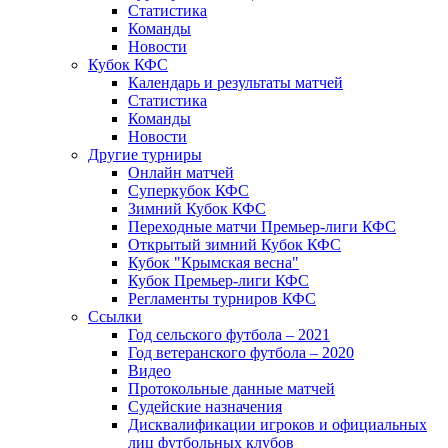
Статистика
Команды
Новости
Кубок КФС
Календарь и результаты матчей
Статистика
Команды
Новости
Другие турниры
Онлайн матчей
Суперкубок КФС
Зимний Кубок КФС
Переходные матчи Премьер-лиги КФС
Открытый зимний Кубок КФС
Кубок "Крымская весна"
Кубок Премьер-лиги КФС
Регламенты турниров КФС
Ссылки
Год сельского футбола – 2021
Год ветеранского футбола – 2020
Видео
Протокольные данные матчей
Судейские назначения
Дисквалификации игроков и официальных
лиц футбольных клубов