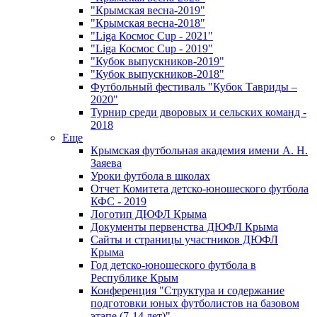
"Крымская весна-2019"
"Крымская весна-2018"
"Liga Космос Cup - 2021"
"Liga Космос Cup - 2019"
"Кубок выпускников-2019"
"Кубок выпускников-2018"
Футбольный фестиваль "Кубок Тавриды –
2020"
Турнир среди дворовых и сельских команд -
2018
Еще
Крымская футбольная академия имени А. Н.
Заяева
Уроки футбола в школах
Отчет Комитета детско-юношеского футбола
КФС - 2019
Логотип ДЮФЛ Крыма
Документы первенства ДЮФЛ Крыма
Сайты и страницы участников ДЮФЛ
Крыма
Год детско-юношеского футбола в
Республике Крым
Конференция "Структура и содержание
подготовки юных футболистов на базовом
этапе (7-14 лет)"