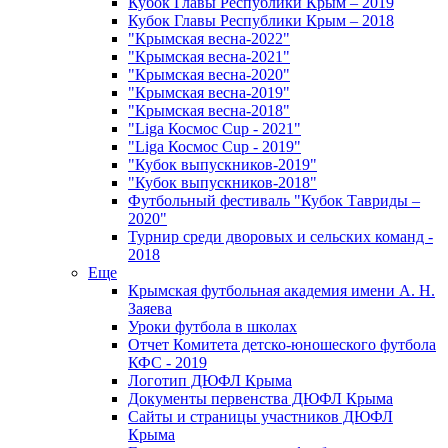
Кубок Главы Республики Крым – 2019
Кубок Главы Республики Крым – 2018
"Крымская весна-2022"
"Крымская весна-2021"
"Крымская весна-2020"
"Крымская весна-2019"
"Крымская весна-2018"
"Liga Космос Cup - 2021"
"Liga Космос Cup - 2019"
"Кубок выпускников-2019"
"Кубок выпускников-2018"
Футбольный фестиваль "Кубок Тавриды –
2020"
Турнир среди дворовых и сельских команд -
2018
Еще
Крымская футбольная академия имени А. Н.
Заяева
Уроки футбола в школах
Отчет Комитета детско-юношеского футбола
КФС - 2019
Логотип ДЮФЛ Крыма
Документы первенства ДЮФЛ Крыма
Сайты и страницы участников ДЮФЛ
Крыма