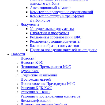
женского футбола
Апелляционный комитет
Комитет по проведению соревнований
Комитет по статусу и трансферам
футболистов
Документы
Учредительные документы
Стратегии и программы
Регламенты соревнований КФС
Регламентирующие документы
Бланки и образцы документов
Правила поведения зрителей на стадионе
Новости
Новости
Новости КФС
Чемпионат Премьер-лиги КФС
Кубок КФС
Судейские назначения
Протоколы матчей
Постановления Президиума КФС
Решения КДК КФС
Решения АК КФС
Решения и постановления комитетов
Дисквалификации
Новости крымского футбола