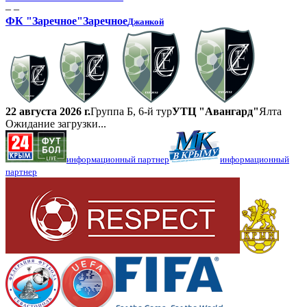
– –
ФК "Заречное"
Заречное
Джанкой
22 августа 2026 г.
Группа Б, 6-й тур
УТЦ "Авангард"
Ялта
Ожидание загрузки...
информационный партнер
информационный
партнер