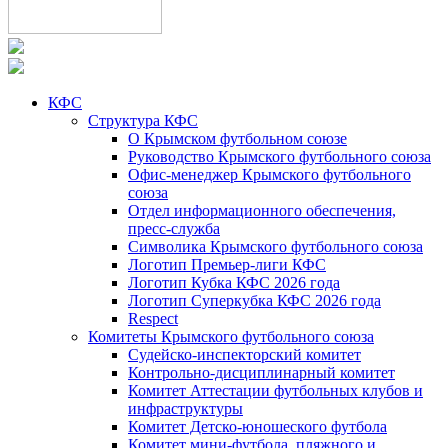
КФС
Структура КФС
О Крымском футбольном союзе
Руководство Крымского футбольного союза
Офис-менеджер Крымского футбольного
союза
Отдел информационного обеспечения,
пресс-служба
Символика Крымского футбольного союза
Логотип Премьер-лиги КФС
Логотип Кубка КФС 2026 года
Логотип Суперкубка КФС 2026 года
Respect
Комитеты Крымского футбольного союза
Судейско-инспекторский комитет
Контрольно-дисциплинарный комитет
Комитет Аттестации футбольных клубов и
инфраструктуры
Комитет Детско-юношеского футбола
Комитет мини-футбола, пляжного и