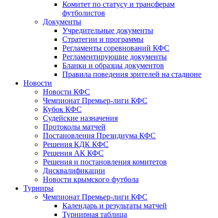
Комитет по статусу и трансферам
футболистов
Документы
Учредительные документы
Стратегии и программы
Регламенты соревнований КФС
Регламентирующие документы
Бланки и образцы документов
Правила поведения зрителей на стадионе
Новости
Новости КФС
Чемпионат Премьер-лиги КФС
Кубок КФС
Судейские назначения
Протоколы матчей
Постановления Президиума КФС
Решения КДК КФС
Решения АК КФС
Решения и постановления комитетов
Дисквалификации
Новости крымского футбола
Турниры
Чемпионат Премьер-лиги КФС
Календарь и результаты матчей
Турнирная таблица