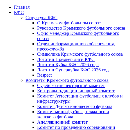
Главная
КФС
Структура КФС
О Крымском футбольном союзе
Руководство Крымского футбольного союза
Офис-менеджер Крымского футбольного
союза
Отдел информационного обеспечения,
пресс-служба
Символика Крымского футбольного союза
Логотип Премьер-лиги КФС
Логотип Кубка КФС 2026 года
Логотип Суперкубка КФС 2026 года
Respect
Комитеты Крымского футбольного союза
Судейско-инспекторский комитет
Контрольно-дисциплинарный комитет
Комитет Аттестации футбольных клубов и
инфраструктуры
Комитет Детско-юношеского футбола
Комитет мини-футбола, пляжного и
женского футбола
Апелляционный комитет
Комитет по проведению соревнований