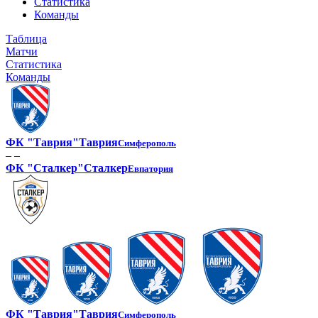
Статистика
Команды
Таблица
Матчи
Статистика
Команды
ФК "Таврия"
Таврия
Симферополь
– –
ФК "Сталкер"
Сталкер
Евпатория
ФК "Таврия"
Таврия
Симферополь