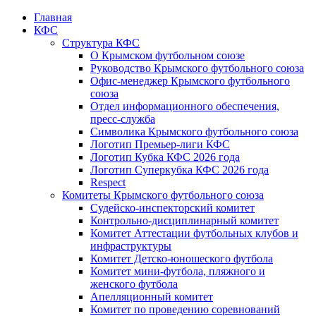
Главная
КФС
Структура КФС
О Крымском футбольном союзе
Руководство Крымского футбольного союза
Офис-менеджер Крымского футбольного
союза
Отдел информационного обеспечения,
пресс-служба
Символика Крымского футбольного союза
Логотип Премьер-лиги КФС
Логотип Кубка КФС 2026 года
Логотип Суперкубка КФС 2026 года
Respect
Комитеты Крымского футбольного союза
Судейско-инспекторский комитет
Контрольно-дисциплинарный комитет
Комитет Аттестации футбольных клубов и
инфраструктуры
Комитет Детско-юношеского футбола
Комитет мини-футбола, пляжного и
женского футбола
Апелляционный комитет
Комитет по проведению соревнований