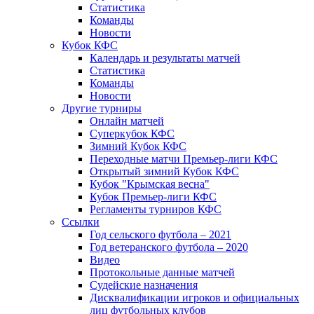
Статистика
Команды
Новости
Кубок КФС
Календарь и результаты матчей
Статистика
Команды
Новости
Другие турниры
Онлайн матчей
Суперкубок КФС
Зимний Кубок КФС
Переходные матчи Премьер-лиги КФС
Открытый зимний Кубок КФС
Кубок "Крымская весна"
Кубок Премьер-лиги КФС
Регламенты турниров КФС
Ссылки
Год сельского футбола – 2021
Год ветеранского футбола – 2020
Видео
Протокольные данные матчей
Судейские назначения
Дисквалификации игроков и официальных
лиц футбольных клубов