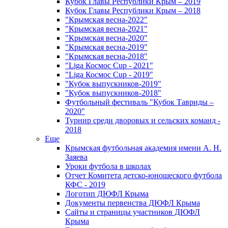
Кубок Главы Республики Крым – 2019
Кубок Главы Республики Крым – 2018
"Крымская весна-2022"
"Крымская весна-2021"
"Крымская весна-2020"
"Крымская весна-2019"
"Крымская весна-2018"
"Liga Космос Cup - 2021"
"Liga Космос Cup - 2019"
"Кубок выпускников-2019"
"Кубок выпускников-2018"
Футбольный фестиваль "Кубок Тавриды –
2020"
Турнир среди дворовых и сельских команд -
2018
Еще
Крымская футбольная академия имени А. Н.
Заяева
Уроки футбола в школах
Отчет Комитета детско-юношеского футбола
КФС - 2019
Логотип ДЮФЛ Крыма
Документы первенства ДЮФЛ Крыма
Сайты и страницы участников ДЮФЛ
Крыма