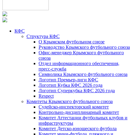
КФС
Структура КФС
О Крымском футбольном союзе
Руководство Крымского футбольного союза
Офис-менеджер Крымского футбольного
союза
Отдел информационного обеспечения,
пресс-служба
Символика Крымского футбольного союза
Логотип Премьер-лиги КФС
Логотип Кубка КФС 2026 года
Логотип Суперкубка КФС 2026 года
Respect
Комитеты Крымского футбольного союза
Судейско-инспекторский комитет
Контрольно-дисциплинарный комитет
Комитет Аттестации футбольных клубов и
инфраструктуры
Комитет Детско-юношеского футбола
Комитет мини-футбола, пляжного и