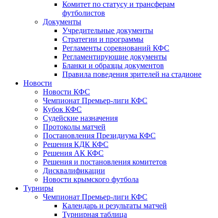
Комитет по статусу и трансферам
футболистов
Документы
Учредительные документы
Стратегии и программы
Регламенты соревнований КФС
Регламентирующие документы
Бланки и образцы документов
Правила поведения зрителей на стадионе
Новости
Новости КФС
Чемпионат Премьер-лиги КФС
Кубок КФС
Судейские назначения
Протоколы матчей
Постановления Президиума КФС
Решения КДК КФС
Решения АК КФС
Решения и постановления комитетов
Дисквалификации
Новости крымского футбола
Турниры
Чемпионат Премьер-лиги КФС
Календарь и результаты матчей
Турнирная таблица