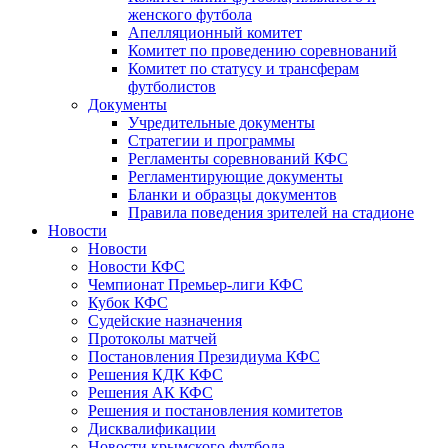
женского футбола
Апелляционный комитет
Комитет по проведению соревнований
Комитет по статусу и трансферам
футболистов
Документы
Учредительные документы
Стратегии и программы
Регламенты соревнований КФС
Регламентирующие документы
Бланки и образцы документов
Правила поведения зрителей на стадионе
Новости
Новости
Новости КФС
Чемпионат Премьер-лиги КФС
Кубок КФС
Судейские назначения
Протоколы матчей
Постановления Президиума КФС
Решения КДК КФС
Решения АК КФС
Решения и постановления комитетов
Дисквалификации
Новости крымского футбола