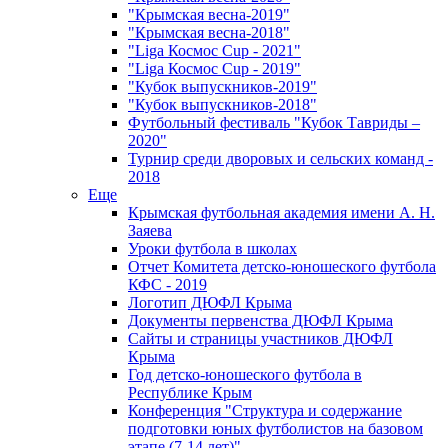
"Крымская весна-2019"
"Крымская весна-2018"
"Liga Космос Cup - 2021"
"Liga Космос Cup - 2019"
"Кубок выпускников-2019"
"Кубок выпускников-2018"
Футбольный фестиваль "Кубок Тавриды –
2020"
Турнир среди дворовых и сельских команд -
2018
Еще
Крымская футбольная академия имени А. Н.
Заяева
Уроки футбола в школах
Отчет Комитета детско-юношеского футбола
КФС - 2019
Логотип ДЮФЛ Крыма
Документы первенства ДЮФЛ Крыма
Сайты и страницы участников ДЮФЛ
Крыма
Год детско-юношеского футбола в
Республике Крым
Конференция "Структура и содержание
подготовки юных футболистов на базовом
этапе (7-14 лет)"