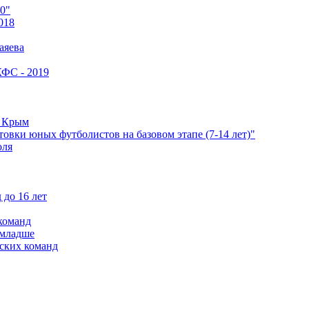
0"
018
аяева
КФС - 2019
е Крым
овки юных футболистов на базовом этапе (7-14 лет)"
оля
 до 16 лет
команд
 младше
ских команд