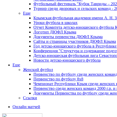
Футбольный фестиваль "Кубок Тавриды – 202
Турнир среди дворовых и сельских команд - 2
Еще
Крымская футбольная академия имени А. Н. З
Уроки футбола в школах
Отчет Комитета детско-юношеского футбола 
Логотип ДЮФЛ Крыма
Документы первенства ДЮФЛ Крыма
Сайты и страницы участников ДЮФЛ Крыма
Год детско-юношеского футбола в Республик
Конференция "Структура и содержание подгот
Детско-юношеская футбольная лига Севастоп
Новости детско-юношеского футбола
Еще
Женский футбол
Первенство по футболу среди женских команд
Первенство по футболу 8х8
Чемпионат Республики Крым среди женских 
Первенство среди женских команд 2000 г.р. и
Документы Первенства по футболу среди жен
Ссылки
Онлайн матчей