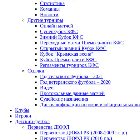
Статистика
Команды
Новости
Другие турниры
Онлайн матчей
Суперкубок КФС
Зимний Кубок КФС
Переходные матчи Премьер-лиги КФС
Открытый зимний Кубок КФС
Кубок "Крымская весна"
Кубок Премьер-лиги КФС
Регламенты турниров КФС
Ссылки
Год сельского футбола – 2021
Год ветеранского футбола – 2020
Видео
Протокольные данные матчей
Судейские назначения
Дисквалификации игроков и официальных ли
Клубы
Игроки
Детский футбол
Первенства ДЮФЛ
Первенство ДЮФЛ РК (2008-2009 гг. р.)
Первенство ДЮФЛ РК (2010 г.р.)