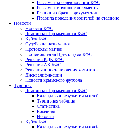
Регламенты соревнований КФС
Регламентирующие документы
Бланки и образцы документов
Правила поведения зрителей на стадионе
Новости
Новости КФС
Чемпионат Премьер-лиги КФС
Кубок КФС
Судейские назначения
Протоколы матчей
Постановления Президиума КФС
Решения КДК КФС
Решения АК КФС
Решения и постановления комитетов
Дисквалификации
Новости крымского футбола
Турниры
Чемпионат Премьер-лиги КФС
Календарь и результаты матчей
Турнирная таблица
Статистика
Команды
Новости
Кубок КФС
Календарь и результаты матчей