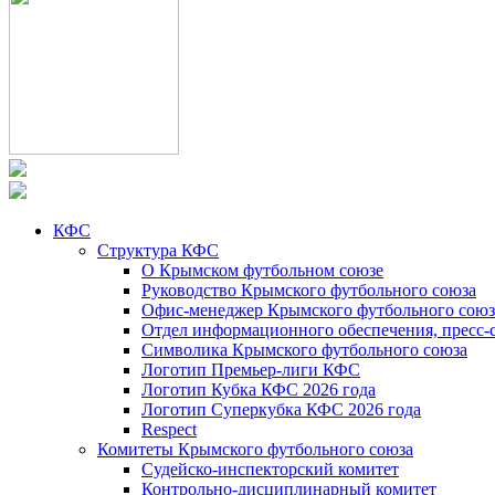
КФС
Структура КФС
О Крымском футбольном союзе
Руководство Крымского футбольного союза
Офис-менеджер Крымского футбольного союз
Отдел информационного обеспечения, пресс-
Символика Крымского футбольного союза
Логотип Премьер-лиги КФС
Логотип Кубка КФС 2026 года
Логотип Суперкубка КФС 2026 года
Respect
Комитеты Крымского футбольного союза
Судейско-инспекторский комитет
Контрольно-дисциплинарный комитет