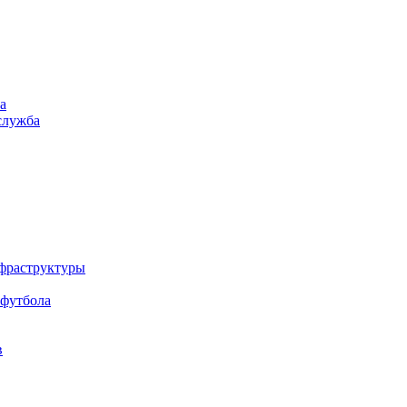
а
служба
нфраструктуры
 футбола
в