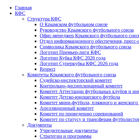
Главная
КФС
Структура КФС
О Крымском футбольном союзе
Руководство Крымского футбольного союза
Офис-менеджер Крымского футбольного союз
Отдел информационного обеспечения, пресс-
Символика Крымского футбольного союза
Логотип Премьер-лиги КФС
Логотип Кубка КФС 2026 года
Логотип Суперкубка КФС 2026 года
Respect
Комитеты Крымского футбольного союза
Судейско-инспекторский комитет
Контрольно-дисциплинарный комитет
Комитет Аттестации футбольных клубов и и
Комитет Детско-юношеского футбола
Комитет мини-футбола, пляжного и женского
Апелляционный комитет
Комитет по проведению соревнований
Комитет по статусу и трансферам футболисто
Документы
Учредительные документы
Стратегии и программы