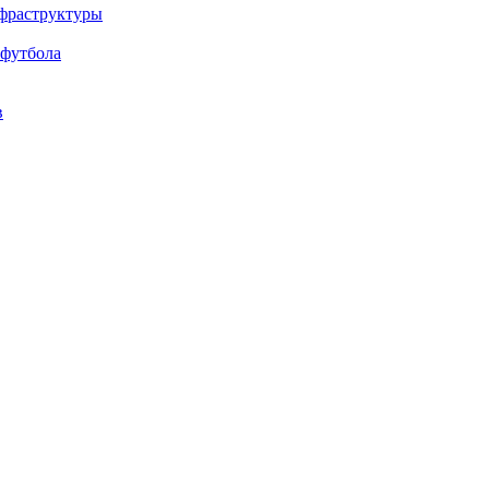
нфраструктуры
 футбола
в