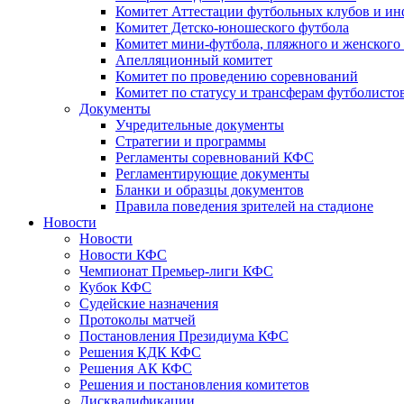
Комитет Аттестации футбольных клубов и и
Комитет Детско-юношеского футбола
Комитет мини-футбола, пляжного и женского
Апелляционный комитет
Комитет по проведению соревнований
Комитет по статусу и трансферам футболисто
Документы
Учредительные документы
Стратегии и программы
Регламенты соревнований КФС
Регламентирующие документы
Бланки и образцы документов
Правила поведения зрителей на стадионе
Новости
Новости
Новости КФС
Чемпионат Премьер-лиги КФС
Кубок КФС
Судейские назначения
Протоколы матчей
Постановления Президиума КФС
Решения КДК КФС
Решения АК КФС
Решения и постановления комитетов
Дисквалификации