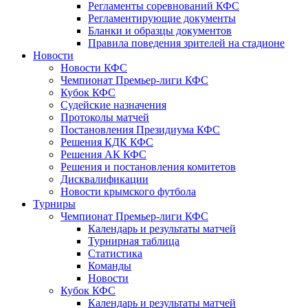
Регламенты соревнований КФС
Регламентирующие документы
Бланки и образцы документов
Правила поведения зрителей на стадионе
Новости
Новости КФС
Чемпионат Премьер-лиги КФС
Кубок КФС
Судейские назначения
Протоколы матчей
Постановления Президиума КФС
Решения КДК КФС
Решения АК КФС
Решения и постановления комитетов
Дисквалификации
Новости крымского футбола
Турниры
Чемпионат Премьер-лиги КФС
Календарь и результаты матчей
Турнирная таблица
Статистика
Команды
Новости
Кубок КФС
Календарь и результаты матчей