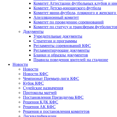
Комитет Аттестации футбольных клубов и и
Комитет Детско-юношеского футбола
Комитет мини-футбола, пляжного и женского
Апелляционный комитет
Комитет по проведению соревнований
Комитет по статусу и трансферам футболисто
Документы
Учредительные документы
Стратегии и программы
Регламенты соревнований КФС
Регламентирующие документы
Бланки и образцы документов
Правила поведения зрителей на стадионе
Новости
Новости
Новости КФС
Чемпионат Премьер-лиги КФС
Кубок КФС
Судейские назначения
Протоколы матчей
Постановления Президиума КФС
Решения КДК КФС
Решения АК КФС
Решения и постановления комитетов
Дисквалификации