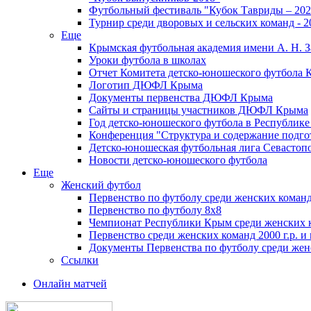
Футбольный фестиваль "Кубок Тавриды – 202
Турнир среди дворовых и сельских команд - 2
Еще
Крымская футбольная академия имени А. Н. З
Уроки футбола в школах
Отчет Комитета детско-юношеского футбола 
Логотип ДЮФЛ Крыма
Документы первенства ДЮФЛ Крыма
Сайты и страницы участников ДЮФЛ Крыма
Год детско-юношеского футбола в Республик
Конференция "Структура и содержание подгот
Детско-юношеская футбольная лига Севастоп
Новости детско-юношеского футбола
Еще
Женский футбол
Первенство по футболу среди женских команд
Первенство по футболу 8х8
Чемпионат Республики Крым среди женских 
Первенство среди женских команд 2000 г.р. и
Документы Первенства по футболу среди жен
Ссылки
Онлайн матчей