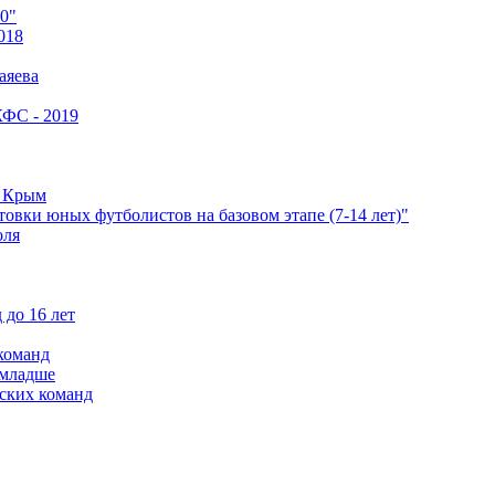
0"
018
аяева
КФС - 2019
е Крым
овки юных футболистов на базовом этапе (7-14 лет)"
оля
 до 16 лет
команд
 младше
ских команд