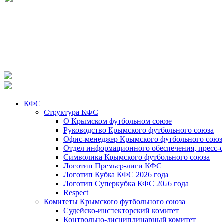
КФС
Структура КФС
О Крымском футбольном союзе
Руководство Крымского футбольного союза
Офис-менеджер Крымского футбольного союз
Отдел информационного обеспечения, пресс-
Символика Крымского футбольного союза
Логотип Премьер-лиги КФС
Логотип Кубка КФС 2026 года
Логотип Суперкубка КФС 2026 года
Respect
Комитеты Крымского футбольного союза
Судейско-инспекторский комитет
Контрольно-дисциплинарный комитет