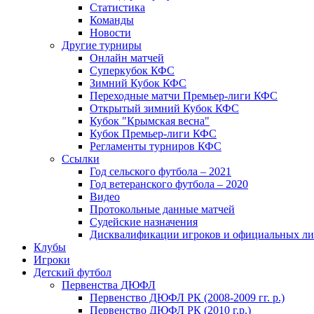
Статистика
Команды
Новости
Другие турниры
Онлайн матчей
Суперкубок КФС
Зимний Кубок КФС
Переходные матчи Премьер-лиги КФС
Открытый зимний Кубок КФС
Кубок "Крымская весна"
Кубок Премьер-лиги КФС
Регламенты турниров КФС
Ссылки
Год сельского футбола – 2021
Год ветеранского футбола – 2020
Видео
Протокольные данные матчей
Судейские назначения
Дисквалификации игроков и официальных ли
Клубы
Игроки
Детский футбол
Первенства ДЮФЛ
Первенство ДЮФЛ РК (2008-2009 гг. р.)
Первенство ДЮФЛ РК (2010 г.р.)