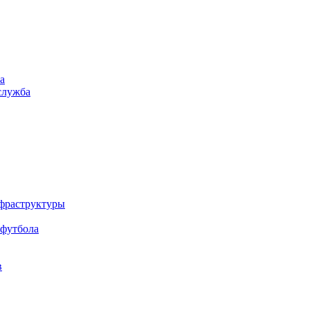
а
служба
нфраструктуры
 футбола
в