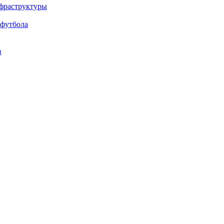
нфраструктуры
 футбола
в