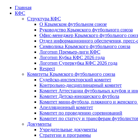
Главная
КФС
Структура КФС
О Крымском футбольном союзе
Руководство Крымского футбольного союза
Офис-менеджер Крымского футбольного союз
Отдел информационного обеспечения, пресс-
Символика Крымского футбольного союза
Логотип Премьер-лиги КФС
Логотип Кубка КФС 2026 года
Логотип Суперкубка КФС 2026 года
Respect
Комитеты Крымского футбольного союза
Судейско-инспекторский комитет
Контрольно-дисциплинарный комитет
Комитет Аттестации футбольных клубов и и
Комитет Детско-юношеского футбола
Комитет мини-футбола, пляжного и женского
Апелляционный комитет
Комитет по проведению соревнований
Комитет по статусу и трансферам футболисто
Документы
Учредительные документы
Стратегии и программы