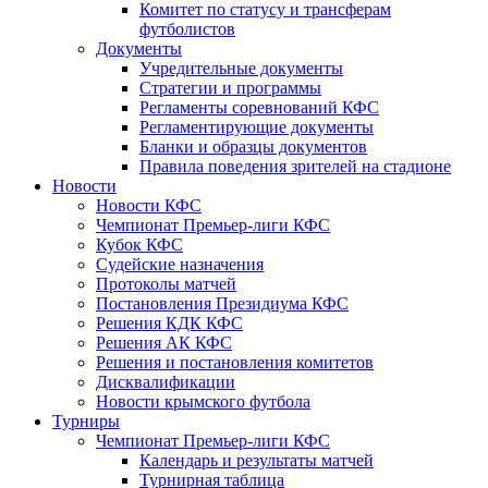
Комитет по статусу и трансферам
футболистов
Документы
Учредительные документы
Стратегии и программы
Регламенты соревнований КФС
Регламентирующие документы
Бланки и образцы документов
Правила поведения зрителей на стадионе
Новости
Новости КФС
Чемпионат Премьер-лиги КФС
Кубок КФС
Судейские назначения
Протоколы матчей
Постановления Президиума КФС
Решения КДК КФС
Решения АК КФС
Решения и постановления комитетов
Дисквалификации
Новости крымского футбола
Турниры
Чемпионат Премьер-лиги КФС
Календарь и результаты матчей
Турнирная таблица