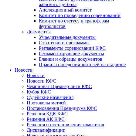
женского футбола
Апелляционный комитет
Комитет по проведению соревнований
Комитет по статусу и трансферам
футболистов
Документы
Учредительные документы
Стратегии и программы
Регламенты соревнований КФС
Регламентирующие документы
Бланки и образцы документов
Правила поведения зрителей на стадионе
Новости
Новости
Новости КФС
Чемпионат Премьер-лиги КФС
Кубок КФС
Судейские назначения
Протоколы матчей
Постановления Президиума КФС
Решения КДК КФС
Решения АК КФС
Решения и постановления комитетов
Дисквалификации
Новости крымского футбола