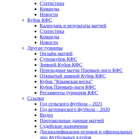
Статистика
Команды
Новости
Кубок КФС
Календарь и результаты матчей
Статистика
Команды
Новости
Другие турниры
Онлайн матчей
Суперкубок КФС
Зимний Кубок КФС
Переходные матчи Премьер-лиги КФС
Открытый зимний Кубок КФС
Кубок "Крымская весна"
Кубок Премьер-лиги КФС
Регламенты турниров КФС
Ссылки
Год сельского футбола – 2021
Год ветеранского футбола – 2020
Видео
Протокольные данные матчей
Судейские назначения
Дисквалификации игроков и официальных
лиц футбольных клубов