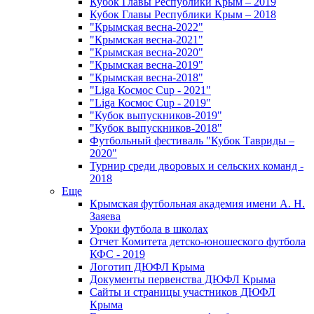
Кубок Главы Республики Крым – 2019
Кубок Главы Республики Крым – 2018
"Крымская весна-2022"
"Крымская весна-2021"
"Крымская весна-2020"
"Крымская весна-2019"
"Крымская весна-2018"
"Liga Космос Cup - 2021"
"Liga Космос Cup - 2019"
"Кубок выпускников-2019"
"Кубок выпускников-2018"
Футбольный фестиваль "Кубок Тавриды –
2020"
Турнир среди дворовых и сельских команд -
2018
Еще
Крымская футбольная академия имени А. Н.
Заяева
Уроки футбола в школах
Отчет Комитета детско-юношеского футбола
КФС - 2019
Логотип ДЮФЛ Крыма
Документы первенства ДЮФЛ Крыма
Сайты и страницы участников ДЮФЛ
Крыма