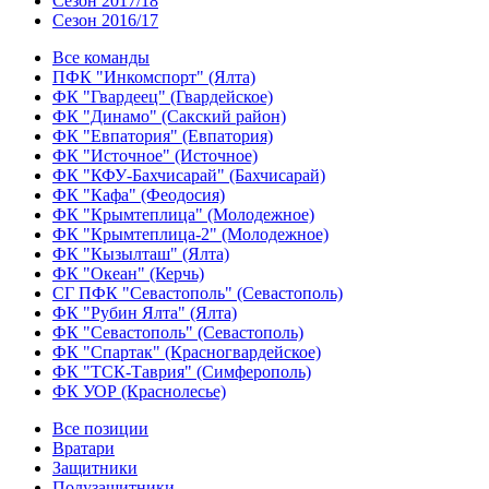
Сезон 2017/18
Сезон 2016/17
Все команды
ПФК "Инкомспорт" (Ялта)
ФК "Гвардеец" (Гвардейское)
ФК "Динамо" (Сакский район)
ФК "Евпатория" (Евпатория)
ФК "Источное" (Источное)
ФК "КФУ-Бахчисарай" (Бахчисарай)
ФК "Кафа" (Феодосия)
ФК "Крымтеплица" (Молодежное)
ФК "Крымтеплица-2" (Молодежное)
ФК "Кызылташ" (Ялта)
ФК "Океан" (Керчь)
СГ ПФК "Севастополь" (Севастополь)
ФК "Рубин Ялта" (Ялта)
ФК "Севастополь" (Севастополь)
ФК "Спартак" (Красногвардейское)
ФК "ТСК-Таврия" (Симферополь)
ФК УОР (Краснолесье)
Все позиции
Вратари
Защитники
Полузащитники