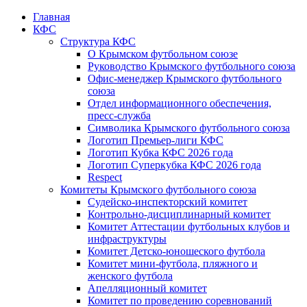
Главная
КФС
Структура КФС
О Крымском футбольном союзе
Руководство Крымского футбольного союза
Офис-менеджер Крымского футбольного
союза
Отдел информационного обеспечения,
пресс-служба
Символика Крымского футбольного союза
Логотип Премьер-лиги КФС
Логотип Кубка КФС 2026 года
Логотип Суперкубка КФС 2026 года
Respect
Комитеты Крымского футбольного союза
Судейско-инспекторский комитет
Контрольно-дисциплинарный комитет
Комитет Аттестации футбольных клубов и
инфраструктуры
Комитет Детско-юношеского футбола
Комитет мини-футбола, пляжного и
женского футбола
Апелляционный комитет
Комитет по проведению соревнований