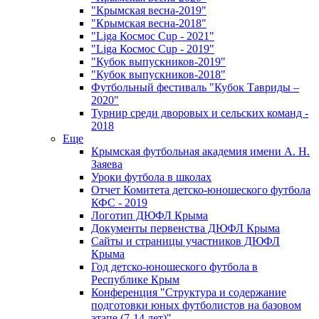
"Крымская весна-2019"
"Крымская весна-2018"
"Liga Космос Cup - 2021"
"Liga Космос Cup - 2019"
"Кубок выпускников-2019"
"Кубок выпускников-2018"
Футбольный фестиваль "Кубок Тавриды –
2020"
Турнир среди дворовых и сельских команд -
2018
Еще
Крымская футбольная академия имени А. Н.
Заяева
Уроки футбола в школах
Отчет Комитета детско-юношеского футбола
КФС - 2019
Логотип ДЮФЛ Крыма
Документы первенства ДЮФЛ Крыма
Сайты и страницы участников ДЮФЛ
Крыма
Год детско-юношеского футбола в
Республике Крым
Конференция "Структура и содержание
подготовки юных футболистов на базовом
этапе (7-14 лет)"