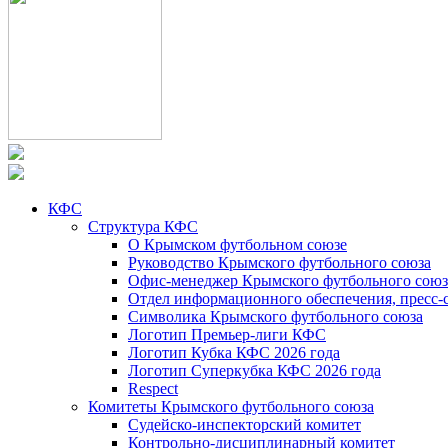
КФС
Структура КФС
О Крымском футбольном союзе
Руководство Крымского футбольного союза
Офис-менеджер Крымского футбольного союз
Отдел информационного обеспечения, пресс-
Символика Крымского футбольного союза
Логотип Премьер-лиги КФС
Логотип Кубка КФС 2026 года
Логотип Суперкубка КФС 2026 года
Respect
Комитеты Крымского футбольного союза
Судейско-инспекторский комитет
Контрольно-дисциплинарный комитет