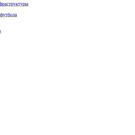
нфраструктуры
 футбола
в