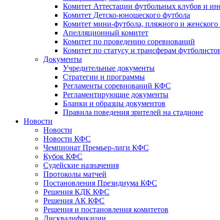
Комитет Аттестации футбольных клубов и и
Комитет Детско-юношеского футбола
Комитет мини-футбола, пляжного и женского
Апелляционный комитет
Комитет по проведению соревнований
Комитет по статусу и трансферам футболисто
Документы
Учредительные документы
Стратегии и программы
Регламенты соревнований КФС
Регламентирующие документы
Бланки и образцы документов
Правила поведения зрителей на стадионе
Новости
Новости
Новости КФС
Чемпионат Премьер-лиги КФС
Кубок КФС
Судейские назначения
Протоколы матчей
Постановления Президиума КФС
Решения КДК КФС
Решения АК КФС
Решения и постановления комитетов
Дисквалификации