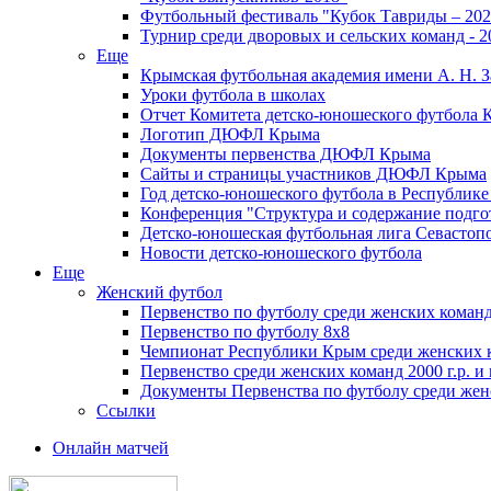
Футбольный фестиваль "Кубок Тавриды – 202
Турнир среди дворовых и сельских команд - 2
Еще
Крымская футбольная академия имени А. Н. З
Уроки футбола в школах
Отчет Комитета детско-юношеского футбола 
Логотип ДЮФЛ Крыма
Документы первенства ДЮФЛ Крыма
Сайты и страницы участников ДЮФЛ Крыма
Год детско-юношеского футбола в Республик
Конференция "Структура и содержание подгот
Детско-юношеская футбольная лига Севастоп
Новости детско-юношеского футбола
Еще
Женский футбол
Первенство по футболу среди женских команд
Первенство по футболу 8х8
Чемпионат Республики Крым среди женских 
Первенство среди женских команд 2000 г.р. и
Документы Первенства по футболу среди жен
Ссылки
Онлайн матчей