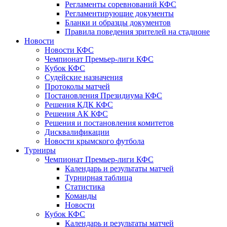
Регламенты соревнований КФС
Регламентирующие документы
Бланки и образцы документов
Правила поведения зрителей на стадионе
Новости
Новости КФС
Чемпионат Премьер-лиги КФС
Кубок КФС
Судейские назначения
Протоколы матчей
Постановления Президиума КФС
Решения КДК КФС
Решения АК КФС
Решения и постановления комитетов
Дисквалификации
Новости крымского футбола
Турниры
Чемпионат Премьер-лиги КФС
Календарь и результаты матчей
Турнирная таблица
Статистика
Команды
Новости
Кубок КФС
Календарь и результаты матчей