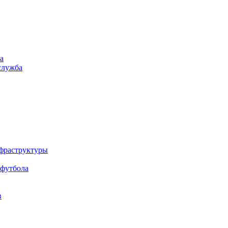
а
служба
нфраструктуры
 футбола
в