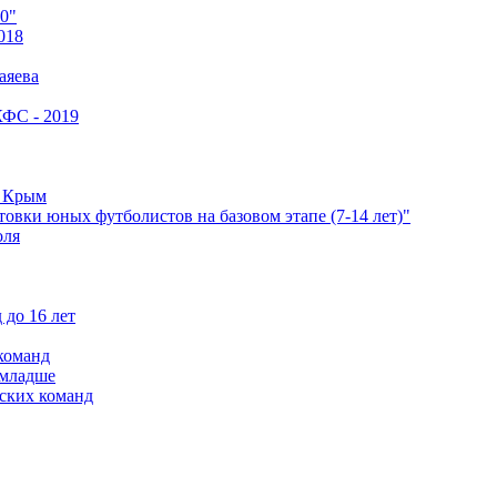
0"
018
аяева
КФС - 2019
е Крым
овки юных футболистов на базовом этапе (7-14 лет)"
оля
 до 16 лет
команд
 младше
ских команд