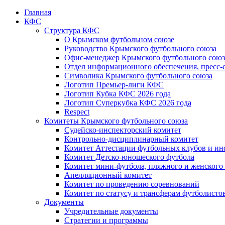
Главная
КФС
Структура КФС
О Крымском футбольном союзе
Руководство Крымского футбольного союза
Офис-менеджер Крымского футбольного союз
Отдел информационного обеспечения, пресс-
Символика Крымского футбольного союза
Логотип Премьер-лиги КФС
Логотип Кубка КФС 2026 года
Логотип Суперкубка КФС 2026 года
Respect
Комитеты Крымского футбольного союза
Судейско-инспекторский комитет
Контрольно-дисциплинарный комитет
Комитет Аттестации футбольных клубов и и
Комитет Детско-юношеского футбола
Комитет мини-футбола, пляжного и женского
Апелляционный комитет
Комитет по проведению соревнований
Комитет по статусу и трансферам футболисто
Документы
Учредительные документы
Стратегии и программы