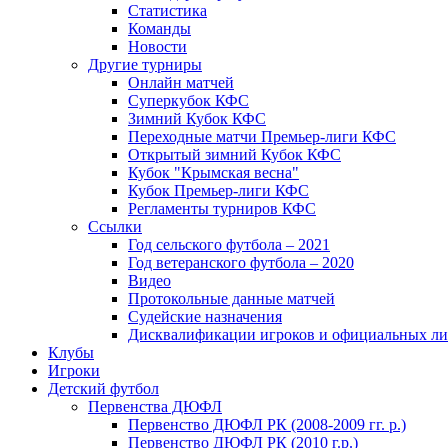
Статистика
Команды
Новости
Другие турниры
Онлайн матчей
Суперкубок КФС
Зимний Кубок КФС
Переходные матчи Премьер-лиги КФС
Открытый зимний Кубок КФС
Кубок "Крымская весна"
Кубок Премьер-лиги КФС
Регламенты турниров КФС
Ссылки
Год сельского футбола – 2021
Год ветеранского футбола – 2020
Видео
Протокольные данные матчей
Судейские назначения
Дисквалификации игроков и официальных ли
Клубы
Игроки
Детский футбол
Первенства ДЮФЛ
Первенство ДЮФЛ РК (2008-2009 гг. р.)
Первенство ДЮФЛ РК (2010 г.р.)