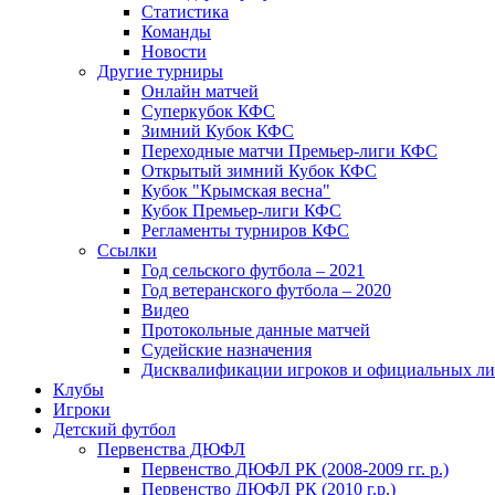
Статистика
Команды
Новости
Другие турниры
Онлайн матчей
Суперкубок КФС
Зимний Кубок КФС
Переходные матчи Премьер-лиги КФС
Открытый зимний Кубок КФС
Кубок "Крымская весна"
Кубок Премьер-лиги КФС
Регламенты турниров КФС
Ссылки
Год сельского футбола – 2021
Год ветеранского футбола – 2020
Видео
Протокольные данные матчей
Судейские назначения
Дисквалификации игроков и официальных ли
Клубы
Игроки
Детский футбол
Первенства ДЮФЛ
Первенство ДЮФЛ РК (2008-2009 гг. р.)
Первенство ДЮФЛ РК (2010 г.р.)