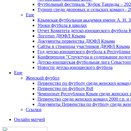
Футбольный фестиваль "Кубок Тавриды – 202
Турнир среди дворовых и сельских команд - 2
Еще
Крымская футбольная академия имени А. Н. З
Уроки футбола в школах
Отчет Комитета детско-юношеского футбола 
Логотип ДЮФЛ Крыма
Документы первенства ДЮФЛ Крыма
Сайты и страницы участников ДЮФЛ Крыма
Год детско-юношеского футбола в Республик
Конференция "Структура и содержание подгот
Детско-юношеская футбольная лига Севастоп
Новости детско-юношеского футбола
Еще
Женский футбол
Первенство по футболу среди женских команд
Первенство по футболу 8х8
Чемпионат Республики Крым среди женских 
Первенство среди женских команд 2000 г.р. и
Документы Первенства по футболу среди жен
Ссылки
Онлайн матчей