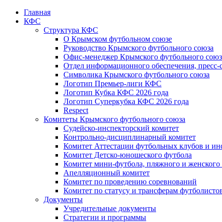
Главная
КФС
Структура КФС
О Крымском футбольном союзе
Руководство Крымского футбольного союза
Офис-менеджер Крымского футбольного союз
Отдел информационного обеспечения, пресс-
Символика Крымского футбольного союза
Логотип Премьер-лиги КФС
Логотип Кубка КФС 2026 года
Логотип Суперкубка КФС 2026 года
Respect
Комитеты Крымского футбольного союза
Судейско-инспекторский комитет
Контрольно-дисциплинарный комитет
Комитет Аттестации футбольных клубов и и
Комитет Детско-юношеского футбола
Комитет мини-футбола, пляжного и женского
Апелляционный комитет
Комитет по проведению соревнований
Комитет по статусу и трансферам футболисто
Документы
Учредительные документы
Стратегии и программы