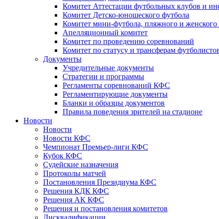
Комитет Аттестации футбольных клубов и и
Комитет Детско-юношеского футбола
Комитет мини-футбола, пляжного и женского
Апелляционный комитет
Комитет по проведению соревнований
Комитет по статусу и трансферам футболисто
Документы
Учредительные документы
Стратегии и программы
Регламенты соревнований КФС
Регламентирующие документы
Бланки и образцы документов
Правила поведения зрителей на стадионе
Новости
Новости
Новости КФС
Чемпионат Премьер-лиги КФС
Кубок КФС
Судейские назначения
Протоколы матчей
Постановления Президиума КФС
Решения КДК КФС
Решения АК КФС
Решения и постановления комитетов
Дисквалификации