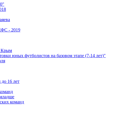
0"
018
аяева
КФС - 2019
е Крым
овки юных футболистов на базовом этапе (7-14 лет)"
оля
 до 16 лет
команд
 младше
ских команд