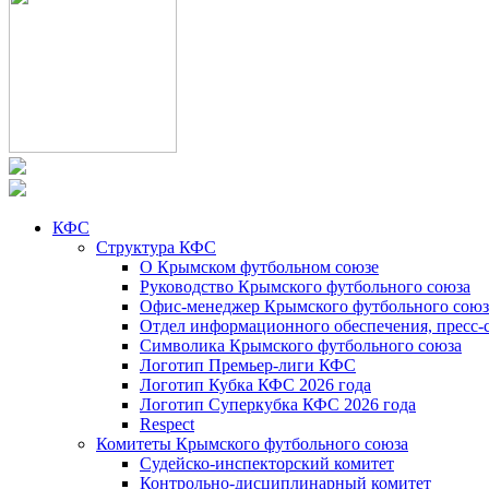
КФС
Структура КФС
О Крымском футбольном союзе
Руководство Крымского футбольного союза
Офис-менеджер Крымского футбольного союз
Отдел информационного обеспечения, пресс-
Символика Крымского футбольного союза
Логотип Премьер-лиги КФС
Логотип Кубка КФС 2026 года
Логотип Суперкубка КФС 2026 года
Respect
Комитеты Крымского футбольного союза
Судейско-инспекторский комитет
Контрольно-дисциплинарный комитет