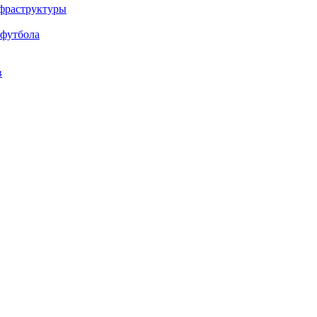
нфраструктуры
 футбола
в