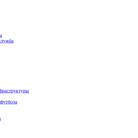
а
служба
нфраструктуры
 футбола
в