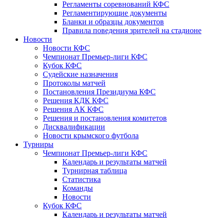
Регламенты соревнований КФС
Регламентирующие документы
Бланки и образцы документов
Правила поведения зрителей на стадионе
Новости
Новости КФС
Чемпионат Премьер-лиги КФС
Кубок КФС
Судейские назначения
Протоколы матчей
Постановления Президиума КФС
Решения КДК КФС
Решения АК КФС
Решения и постановления комитетов
Дисквалификации
Новости крымского футбола
Турниры
Чемпионат Премьер-лиги КФС
Календарь и результаты матчей
Турнирная таблица
Статистика
Команды
Новости
Кубок КФС
Календарь и результаты матчей