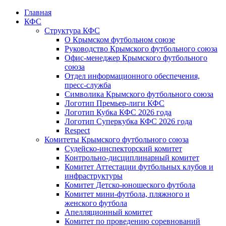
Главная
КФС
Структура КФС
О Крымском футбольном союзе
Руководство Крымского футбольного союза
Офис-менеджер Крымского футбольного
союза
Отдел информационного обеспечения,
пресс-служба
Символика Крымского футбольного союза
Логотип Премьер-лиги КФС
Логотип Кубка КФС 2026 года
Логотип Суперкубка КФС 2026 года
Respect
Комитеты Крымского футбольного союза
Судейско-инспекторский комитет
Контрольно-дисциплинарный комитет
Комитет Аттестации футбольных клубов и
инфраструктуры
Комитет Детско-юношеского футбола
Комитет мини-футбола, пляжного и
женского футбола
Апелляционный комитет
Комитет по проведению соревнований