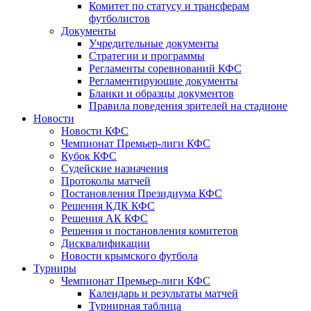
Комитет по статусу и трансферам
футболистов
Документы
Учредительные документы
Стратегии и программы
Регламенты соревнований КФС
Регламентирующие документы
Бланки и образцы документов
Правила поведения зрителей на стадионе
Новости
Новости КФС
Чемпионат Премьер-лиги КФС
Кубок КФС
Судейские назначения
Протоколы матчей
Постановления Президиума КФС
Решения КДК КФС
Решения АК КФС
Решения и постановления комитетов
Дисквалификации
Новости крымского футбола
Турниры
Чемпионат Премьер-лиги КФС
Календарь и результаты матчей
Турнирная таблица