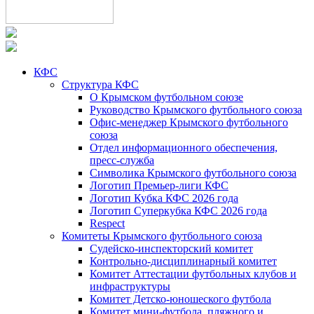
КФС
Структура КФС
О Крымском футбольном союзе
Руководство Крымского футбольного союза
Офис-менеджер Крымского футбольного
союза
Отдел информационного обеспечения,
пресс-служба
Символика Крымского футбольного союза
Логотип Премьер-лиги КФС
Логотип Кубка КФС 2026 года
Логотип Суперкубка КФС 2026 года
Respect
Комитеты Крымского футбольного союза
Судейско-инспекторский комитет
Контрольно-дисциплинарный комитет
Комитет Аттестации футбольных клубов и
инфраструктуры
Комитет Детско-юношеского футбола
Комитет мини-футбола, пляжного и