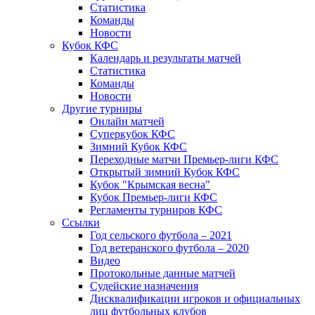
Статистика
Команды
Новости
Кубок КФС
Календарь и результаты матчей
Статистика
Команды
Новости
Другие турниры
Онлайн матчей
Суперкубок КФС
Зимний Кубок КФС
Переходные матчи Премьер-лиги КФС
Открытый зимний Кубок КФС
Кубок "Крымская весна"
Кубок Премьер-лиги КФС
Регламенты турниров КФС
Ссылки
Год сельского футбола – 2021
Год ветеранского футбола – 2020
Видео
Протокольные данные матчей
Судейские назначения
Дисквалификации игроков и официальных
лиц футбольных клубов