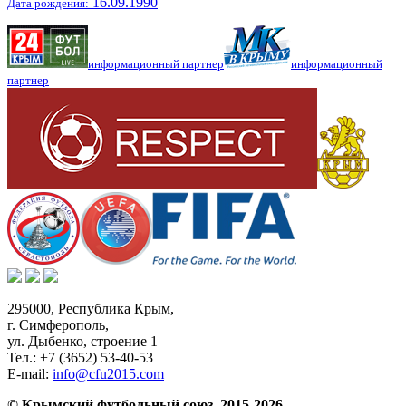
16.09.1990
Дата рождения:
информационный партнер
информационный
партнер
295000,
Республика Крым
,
г. Симферополь
,
ул. Дыбенко, строение 1
Тел.:
+7 (3652) 53-40-53
E-mail:
info@cfu2015.com
© Крымский футбольный союз, 2015-2026