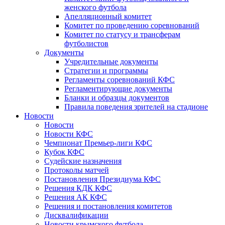
женского футбола
Апелляционный комитет
Комитет по проведению соревнований
Комитет по статусу и трансферам
футболистов
Документы
Учредительные документы
Стратегии и программы
Регламенты соревнований КФС
Регламентирующие документы
Бланки и образцы документов
Правила поведения зрителей на стадионе
Новости
Новости
Новости КФС
Чемпионат Премьер-лиги КФС
Кубок КФС
Судейские назначения
Протоколы матчей
Постановления Президиума КФС
Решения КДК КФС
Решения АК КФС
Решения и постановления комитетов
Дисквалификации
Новости крымского футбола