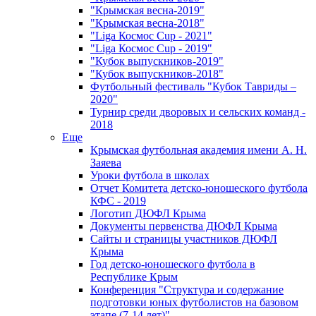
"Крымская весна-2019"
"Крымская весна-2018"
"Liga Космос Cup - 2021"
"Liga Космос Cup - 2019"
"Кубок выпускников-2019"
"Кубок выпускников-2018"
Футбольный фестиваль "Кубок Тавриды –
2020"
Турнир среди дворовых и сельских команд -
2018
Еще
Крымская футбольная академия имени А. Н.
Заяева
Уроки футбола в школах
Отчет Комитета детско-юношеского футбола
КФС - 2019
Логотип ДЮФЛ Крыма
Документы первенства ДЮФЛ Крыма
Сайты и страницы участников ДЮФЛ
Крыма
Год детско-юношеского футбола в
Республике Крым
Конференция "Структура и содержание
подготовки юных футболистов на базовом
этапе (7-14 лет)"