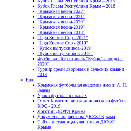
Кубок Главы Республики Крым – 2019
Кубок Главы Республики Крым – 2018
"Крымская весна-2022"
"Крымская весна-2021"
"Крымская весна-2020"
"Крымская весна-2019"
"Крымская весна-2018"
"Liga Космос Cup - 2021"
"Liga Космос Cup - 2019"
"Кубок выпускников-2019"
"Кубок выпускников-2018"
Футбольный фестиваль "Кубок Тавриды –
2020"
Турнир среди дворовых и сельских команд -
2018
Еще
Крымская футбольная академия имени А. Н.
Заяева
Уроки футбола в школах
Отчет Комитета детско-юношеского футбола
КФС - 2019
Логотип ДЮФЛ Крыма
Документы первенства ДЮФЛ Крыма
Сайты и страницы участников ДЮФЛ
Крыма