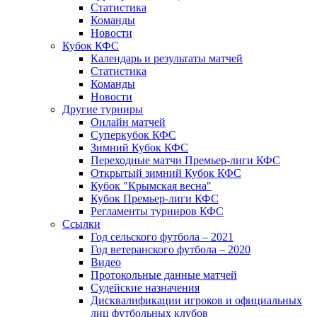
Статистика
Команды
Новости
Кубок КФС
Календарь и результаты матчей
Статистика
Команды
Новости
Другие турниры
Онлайн матчей
Суперкубок КФС
Зимний Кубок КФС
Переходные матчи Премьер-лиги КФС
Открытый зимний Кубок КФС
Кубок "Крымская весна"
Кубок Премьер-лиги КФС
Регламенты турниров КФС
Ссылки
Год сельского футбола – 2021
Год ветеранского футбола – 2020
Видео
Протокольные данные матчей
Судейские назначения
Дисквалификации игроков и официальных
лиц футбольных клубов