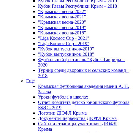
Кубок Главы Республики Крым – 2019
Кубок Главы Республики Крым – 2018
"Крымская весна-2022"
"Крымская весна-2021"
"Крымская весна-2020"
"Крымская весна-2019"
"Крымская весна-2018"
"Liga Космос Cup - 2021"
"Liga Космос Cup - 2019"
"Кубок выпускников-2019"
"Кубок выпускников-2018"
Футбольный фестиваль "Кубок Тавриды –
2020"
Турнир среди дворовых и сельских команд -
2018
Еще
Крымская футбольная академия имени А. Н.
Заяева
Уроки футбола в школах
Отчет Комитета детско-юношеского футбола
КФС - 2019
Логотип ДЮФЛ Крыма
Документы первенства ДЮФЛ Крыма
Сайты и страницы участников ДЮФЛ
Крыма