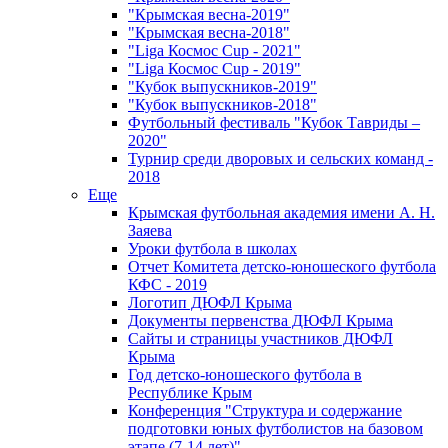
"Крымская весна-2019"
"Крымская весна-2018"
"Liga Космос Cup - 2021"
"Liga Космос Cup - 2019"
"Кубок выпускников-2019"
"Кубок выпускников-2018"
Футбольный фестиваль "Кубок Тавриды –
2020"
Турнир среди дворовых и сельских команд -
2018
Еще
Крымская футбольная академия имени А. Н.
Заяева
Уроки футбола в школах
Отчет Комитета детско-юношеского футбола
КФС - 2019
Логотип ДЮФЛ Крыма
Документы первенства ДЮФЛ Крыма
Сайты и страницы участников ДЮФЛ
Крыма
Год детско-юношеского футбола в
Республике Крым
Конференция "Структура и содержание
подготовки юных футболистов на базовом
этапе (7-14 лет)"