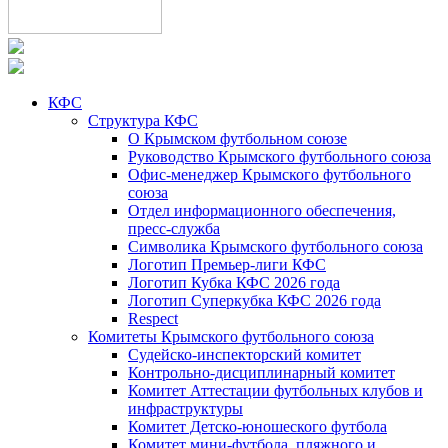
КФС
Структура КФС
О Крымском футбольном союзе
Руководство Крымского футбольного союза
Офис-менеджер Крымского футбольного
союза
Отдел информационного обеспечения,
пресс-служба
Символика Крымского футбольного союза
Логотип Премьер-лиги КФС
Логотип Кубка КФС 2026 года
Логотип Суперкубка КФС 2026 года
Respect
Комитеты Крымского футбольного союза
Судейско-инспекторский комитет
Контрольно-дисциплинарный комитет
Комитет Аттестации футбольных клубов и
инфраструктуры
Комитет Детско-юношеского футбола
Комитет мини-футбола, пляжного и