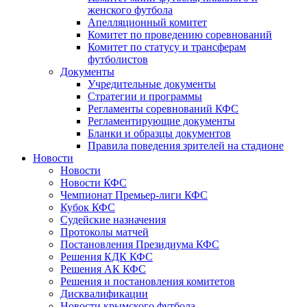
женского футбола
Апелляционный комитет
Комитет по проведению соревнований
Комитет по статусу и трансферам
футболистов
Документы
Учредительные документы
Стратегии и программы
Регламенты соревнований КФС
Регламентирующие документы
Бланки и образцы документов
Правила поведения зрителей на стадионе
Новости
Новости
Новости КФС
Чемпионат Премьер-лиги КФС
Кубок КФС
Судейские назначения
Протоколы матчей
Постановления Президиума КФС
Решения КДК КФС
Решения АК КФС
Решения и постановления комитетов
Дисквалификации
Новости крымского футбола