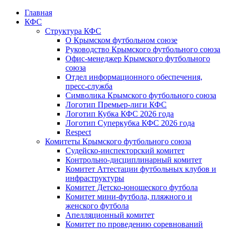
Главная
КФС
Структура КФС
О Крымском футбольном союзе
Руководство Крымского футбольного союза
Офис-менеджер Крымского футбольного
союза
Отдел информационного обеспечения,
пресс-служба
Символика Крымского футбольного союза
Логотип Премьер-лиги КФС
Логотип Кубка КФС 2026 года
Логотип Суперкубка КФС 2026 года
Respect
Комитеты Крымского футбольного союза
Судейско-инспекторский комитет
Контрольно-дисциплинарный комитет
Комитет Аттестации футбольных клубов и
инфраструктуры
Комитет Детско-юношеского футбола
Комитет мини-футбола, пляжного и
женского футбола
Апелляционный комитет
Комитет по проведению соревнований