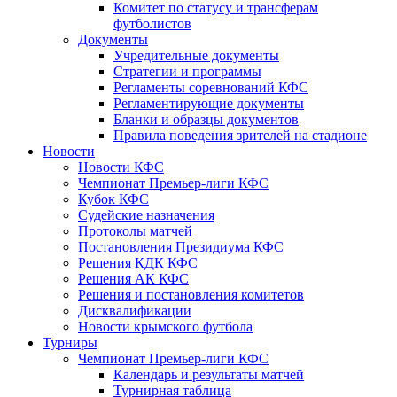
Комитет по статусу и трансферам
футболистов
Документы
Учредительные документы
Стратегии и программы
Регламенты соревнований КФС
Регламентирующие документы
Бланки и образцы документов
Правила поведения зрителей на стадионе
Новости
Новости КФС
Чемпионат Премьер-лиги КФС
Кубок КФС
Судейские назначения
Протоколы матчей
Постановления Президиума КФС
Решения КДК КФС
Решения АК КФС
Решения и постановления комитетов
Дисквалификации
Новости крымского футбола
Турниры
Чемпионат Премьер-лиги КФС
Календарь и результаты матчей
Турнирная таблица