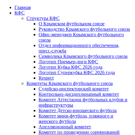
Главная
КФС
Структура КФС
О Крымском футбольном союзе
Руководство Крымского футбольного союза
Офис-менеджер Крымского футбольного
союза
Отдел информационного обеспечения,
пресс-служба
Символика Крымского футбольного союза
Логотип Премьер-лиги КФС
Логотип Кубка КФС 2026 года
Логотип Суперкубка КФС 2026 года
Respect
Комитеты Крымского футбольного союза
Судейско-инспекторский комитет
Контрольно-дисциплинарный комитет
Комитет Аттестации футбольных клубов и
инфраструктуры
Комитет Детско-юношеского футбола
Комитет мини-футбола, пляжного и
женского футбола
Апелляционный комитет
Комитет по проведению соревнований