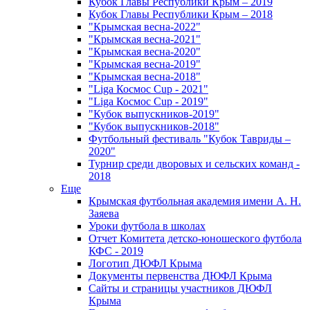
Кубок Главы Республики Крым – 2019
Кубок Главы Республики Крым – 2018
"Крымская весна-2022"
"Крымская весна-2021"
"Крымская весна-2020"
"Крымская весна-2019"
"Крымская весна-2018"
"Liga Космос Cup - 2021"
"Liga Космос Cup - 2019"
"Кубок выпускников-2019"
"Кубок выпускников-2018"
Футбольный фестиваль "Кубок Тавриды –
2020"
Турнир среди дворовых и сельских команд -
2018
Еще
Крымская футбольная академия имени А. Н.
Заяева
Уроки футбола в школах
Отчет Комитета детско-юношеского футбола
КФС - 2019
Логотип ДЮФЛ Крыма
Документы первенства ДЮФЛ Крыма
Сайты и страницы участников ДЮФЛ
Крыма