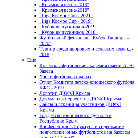
"Крымская весна-2019"
"Крымская весна-2018"
"Liga Космос Cup - 2021"
"Liga Космос Cup - 2019"
"Кубок выпускников-2019"
"Кубок выпускников-2018"
Футбольный фестиваль "Кубок Тавриды –
2020"
Турнир среди дворовых и сельских команд -
2018
Еще
Крымская футбольная академия имени А. Н.
Заяева
Уроки футбола в школах
Отчет Комитета детско-юношеского футбола
КФС - 2019
Логотип ДЮФЛ Крыма
Документы первенства ДЮФЛ Крыма
Сайты и страницы участников ДЮФЛ
Крыма
Год детско-юношеского футбола в
Республике Крым
Конференция "Структура и содержание
подготовки юных футболистов на базовом
этапе (7-14 лет)"