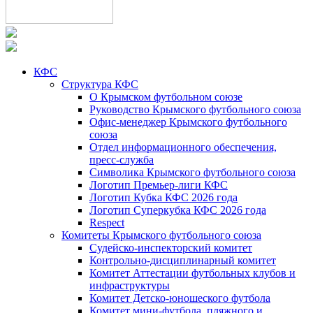
КФС
Структура КФС
О Крымском футбольном союзе
Руководство Крымского футбольного союза
Офис-менеджер Крымского футбольного
союза
Отдел информационного обеспечения,
пресс-служба
Символика Крымского футбольного союза
Логотип Премьер-лиги КФС
Логотип Кубка КФС 2026 года
Логотип Суперкубка КФС 2026 года
Respect
Комитеты Крымского футбольного союза
Судейско-инспекторский комитет
Контрольно-дисциплинарный комитет
Комитет Аттестации футбольных клубов и
инфраструктуры
Комитет Детско-юношеского футбола
Комитет мини-футбола, пляжного и