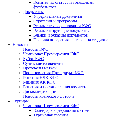
Комитет по статусу и трансферам
футболистов
Документы
Учредительные документы
Стратегии и программы
Регламенты соревнований КФС
Регламентирующие документы
Бланки и образцы документов
Правила поведения зрителей на стадионе
Новости
Новости КФС
Чемпионат Премьер-лиги КФС
Кубок КФС
Судейские назначения
Протоколы матчей
Постановления Президиума КФС
Решения КДК КФС
Решения АК КФС
Решения и постановления комитетов
Дисквалификации
Новости крымского футбола
Турниры
Чемпионат Премьер-лиги КФС
Календарь и результаты матчей
Турнирная таблица