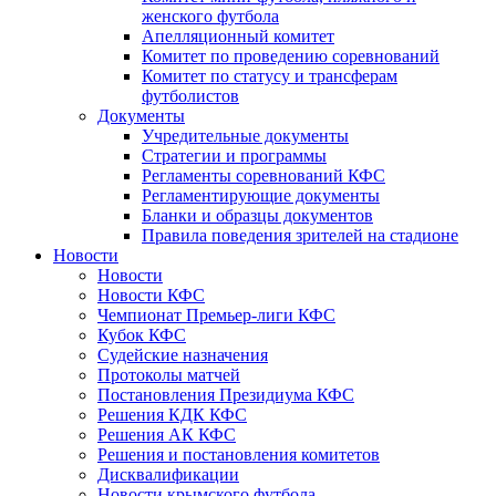
женского футбола
Апелляционный комитет
Комитет по проведению соревнований
Комитет по статусу и трансферам
футболистов
Документы
Учредительные документы
Стратегии и программы
Регламенты соревнований КФС
Регламентирующие документы
Бланки и образцы документов
Правила поведения зрителей на стадионе
Новости
Новости
Новости КФС
Чемпионат Премьер-лиги КФС
Кубок КФС
Судейские назначения
Протоколы матчей
Постановления Президиума КФС
Решения КДК КФС
Решения АК КФС
Решения и постановления комитетов
Дисквалификации
Новости крымского футбола