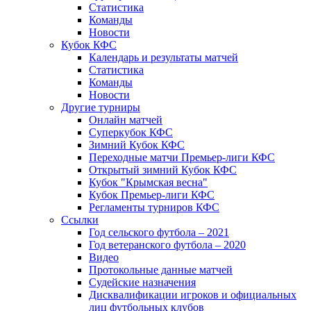
Статистика
Команды
Новости
Кубок КФС
Календарь и результаты матчей
Статистика
Команды
Новости
Другие турниры
Онлайн матчей
Суперкубок КФС
Зимний Кубок КФС
Переходные матчи Премьер-лиги КФС
Открытый зимний Кубок КФС
Кубок "Крымская весна"
Кубок Премьер-лиги КФС
Регламенты турниров КФС
Ссылки
Год сельского футбола – 2021
Год ветеранского футбола – 2020
Видео
Протокольные данные матчей
Судейские назначения
Дисквалификации игроков и официальных
лиц футбольных клубов