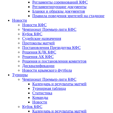
Регламенты соревнований КФС
Регламентирующие документы
Бланки и образцы документов
Правила поведения зрителей на стадионе
Новости
Новости КФС
Чемпионат Премьер-лиги КФС
Кубок КФС
Судейские назначения
Протоколы матчей
Постановления Президиума КФС
Решения КДК КФС
Решения АК КФС
Решения и постановления комитетов
Дисквалификации
Новости крымского футбола
Турниры
Чемпионат Премьер-лиги КФС
Календарь и результаты матчей
Турнирная таблица
Статистика
Команды
Новости
Кубок КФС
Календарь и результаты матчей