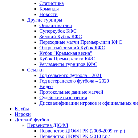
Статистика
Команды
Новости
Другие турниры
Онлайн матчей
Суперкубок КФС
Зимний Кубок КФС
Переходные матчи Премьер-лиги КФС
Открытый зимний Кубок КФС
Кубок "Крымская весна"
Кубок Премьер-лиги КФС
Регламенты турниров КФС
Ссылки
Год сельского футбола – 2021
Год ветеранского футбола – 2020
Видео
Протокольные данные матчей
Судейские назначения
Дисквалификации игроков и официальных ли
Клубы
Игроки
Детский футбол
Первенства ДЮФЛ
Первенство ДЮФЛ РК (2008-2009 гг. р.)
Первенство ДЮФЛ РК (2010 г.р.)