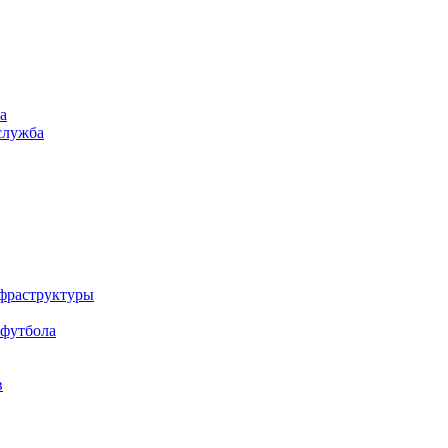
а
служба
нфраструктуры
 футбола
в