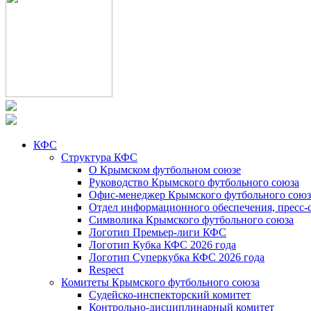
КФС
Структура КФС
О Крымском футбольном союзе
Руководство Крымского футбольного союза
Офис-менеджер Крымского футбольного союз
Отдел информационного обеспечения, пресс-
Символика Крымского футбольного союза
Логотип Премьер-лиги КФС
Логотип Кубка КФС 2026 года
Логотип Суперкубка КФС 2026 года
Respect
Комитеты Крымского футбольного союза
Судейско-инспекторский комитет
Контрольно-дисциплинарный комитет