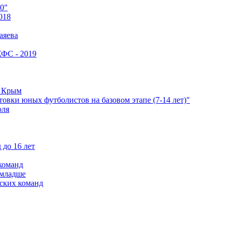
0"
018
аяева
КФС - 2019
е Крым
овки юных футболистов на базовом этапе (7-14 лет)"
оля
 до 16 лет
команд
 младше
ских команд