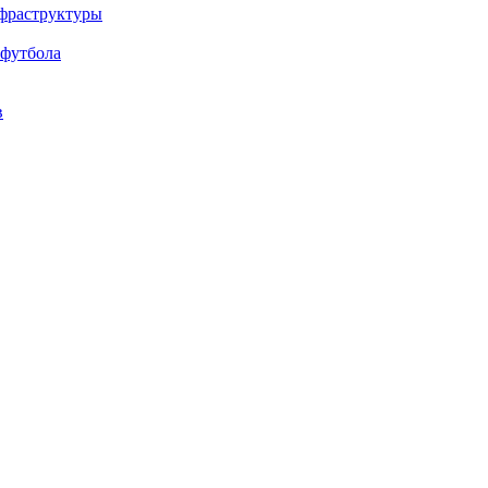
нфраструктуры
 футбола
в