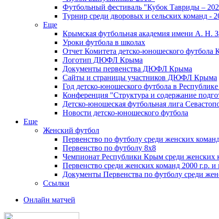
Футбольный фестиваль "Кубок Тавриды – 202
Турнир среди дворовых и сельских команд - 2
Еще
Крымская футбольная академия имени А. Н. З
Уроки футбола в школах
Отчет Комитета детско-юношеского футбола 
Логотип ДЮФЛ Крыма
Документы первенства ДЮФЛ Крыма
Сайты и страницы участников ДЮФЛ Крыма
Год детско-юношеского футбола в Республик
Конференция "Структура и содержание подгот
Детско-юношеская футбольная лига Севастоп
Новости детско-юношеского футбола
Еще
Женский футбол
Первенство по футболу среди женских команд
Первенство по футболу 8х8
Чемпионат Республики Крым среди женских 
Первенство среди женских команд 2000 г.р. и
Документы Первенства по футболу среди жен
Ссылки
Онлайн матчей