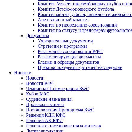
Комитет Аттестации футбольных клубов и и
Комитет Детско-юношеского футбола
Комитет мини-футбола, пляжного и женского
Апелляционный комитет
Комитет по проведению соревнований
Комитет по статусу и трансферам футболисто
Документы
Учредительные документы
Стратегии и программы
Регламенты соревнований КФС
Регламентирующие документы
Бланки и образцы документов
Правила поведения зрителей на стадионе
Новости
Новости
Новости КФС
Чемпионат Премьер-лиги КФС
Кубок КФС
Судейские назначения
Протоколы матчей
Постановления Президиума КФС
Решения КДК КФС
Решения АК КФС
Решения и постановления комитетов
Дисквалификации