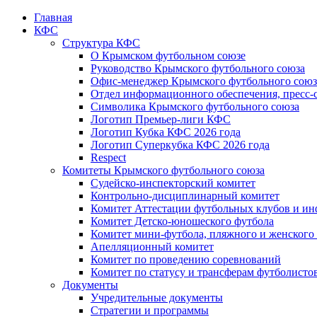
Главная
КФС
Структура КФС
О Крымском футбольном союзе
Руководство Крымского футбольного союза
Офис-менеджер Крымского футбольного союз
Отдел информационного обеспечения, пресс-
Символика Крымского футбольного союза
Логотип Премьер-лиги КФС
Логотип Кубка КФС 2026 года
Логотип Суперкубка КФС 2026 года
Respect
Комитеты Крымского футбольного союза
Судейско-инспекторский комитет
Контрольно-дисциплинарный комитет
Комитет Аттестации футбольных клубов и и
Комитет Детско-юношеского футбола
Комитет мини-футбола, пляжного и женского
Апелляционный комитет
Комитет по проведению соревнований
Комитет по статусу и трансферам футболисто
Документы
Учредительные документы
Стратегии и программы