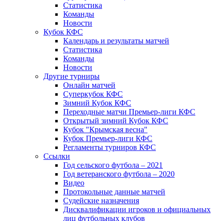
Статистика
Команды
Новости
Кубок КФС
Календарь и результаты матчей
Статистика
Команды
Новости
Другие турниры
Онлайн матчей
Суперкубок КФС
Зимний Кубок КФС
Переходные матчи Премьер-лиги КФС
Открытый зимний Кубок КФС
Кубок "Крымская весна"
Кубок Премьер-лиги КФС
Регламенты турниров КФС
Ссылки
Год сельского футбола – 2021
Год ветеранского футбола – 2020
Видео
Протокольные данные матчей
Судейские назначения
Дисквалификации игроков и официальных
лиц футбольных клубов