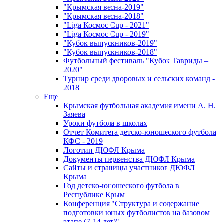
"Крымская весна-2019"
"Крымская весна-2018"
"Liga Космос Cup - 2021"
"Liga Космос Cup - 2019"
"Кубок выпускников-2019"
"Кубок выпускников-2018"
Футбольный фестиваль "Кубок Тавриды –
2020"
Турнир среди дворовых и сельских команд -
2018
Еще
Крымская футбольная академия имени А. Н.
Заяева
Уроки футбола в школах
Отчет Комитета детско-юношеского футбола
КФС - 2019
Логотип ДЮФЛ Крыма
Документы первенства ДЮФЛ Крыма
Сайты и страницы участников ДЮФЛ
Крыма
Год детско-юношеского футбола в
Республике Крым
Конференция "Структура и содержание
подготовки юных футболистов на базовом
этапе (7-14 лет)"