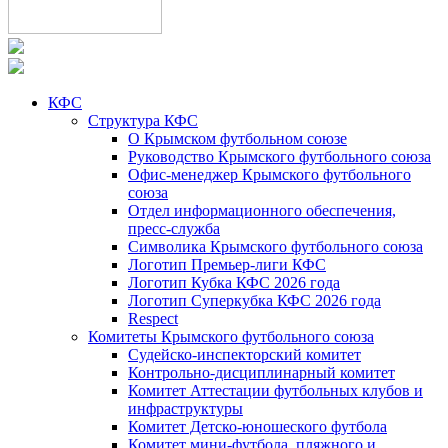
КФС
Структура КФС
О Крымском футбольном союзе
Руководство Крымского футбольного союза
Офис-менеджер Крымского футбольного
союза
Отдел информационного обеспечения,
пресс-служба
Символика Крымского футбольного союза
Логотип Премьер-лиги КФС
Логотип Кубка КФС 2026 года
Логотип Суперкубка КФС 2026 года
Respect
Комитеты Крымского футбольного союза
Судейско-инспекторский комитет
Контрольно-дисциплинарный комитет
Комитет Аттестации футбольных клубов и
инфраструктуры
Комитет Детско-юношеского футбола
Комитет мини-футбола, пляжного и