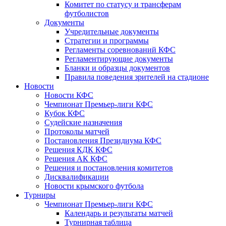
Комитет по статусу и трансферам
футболистов
Документы
Учредительные документы
Стратегии и программы
Регламенты соревнований КФС
Регламентирующие документы
Бланки и образцы документов
Правила поведения зрителей на стадионе
Новости
Новости КФС
Чемпионат Премьер-лиги КФС
Кубок КФС
Судейские назначения
Протоколы матчей
Постановления Президиума КФС
Решения КДК КФС
Решения АК КФС
Решения и постановления комитетов
Дисквалификации
Новости крымского футбола
Турниры
Чемпионат Премьер-лиги КФС
Календарь и результаты матчей
Турнирная таблица