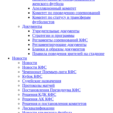
женского футбола
Апелляционный комитет
Комитет по проведению соревнований
Комитет по статусу и трансферам
футболистов
Документы
Учредительные документы
Стратегии и программы
Регламенты соревнований КФС
Регламентирующие документы
Бланки и образцы документов
Правила поведения зрителей на стадионе
Новости
Новости
Новости КФС
Чемпионат Премьер-лиги КФС
Кубок КФС
Судейские назначения
Протоколы матчей
Постановления Президиума КФС
Решения КДК КФС
Решения АК КФС
Решения и постановления комитетов
Дисквалификации
Новости крымского футбола