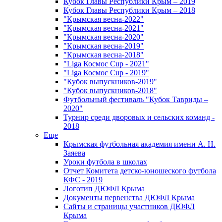
Кубок Главы Республики Крым – 2019
Кубок Главы Республики Крым – 2018
"Крымская весна-2022"
"Крымская весна-2021"
"Крымская весна-2020"
"Крымская весна-2019"
"Крымская весна-2018"
"Liga Космос Cup - 2021"
"Liga Космос Cup - 2019"
"Кубок выпускников-2019"
"Кубок выпускников-2018"
Футбольный фестиваль "Кубок Тавриды –
2020"
Турнир среди дворовых и сельских команд -
2018
Еще
Крымская футбольная академия имени А. Н.
Заяева
Уроки футбола в школах
Отчет Комитета детско-юношеского футбола
КФС - 2019
Логотип ДЮФЛ Крыма
Документы первенства ДЮФЛ Крыма
Сайты и страницы участников ДЮФЛ
Крыма