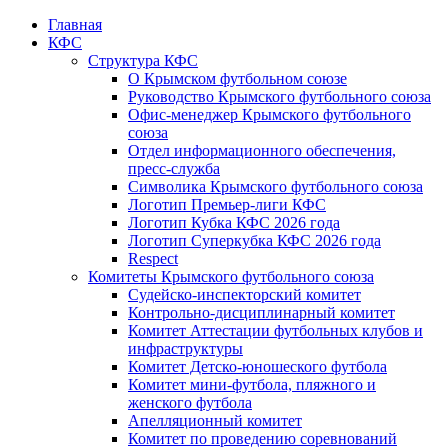
Главная
КФС
Структура КФС
О Крымском футбольном союзе
Руководство Крымского футбольного союза
Офис-менеджер Крымского футбольного
союза
Отдел информационного обеспечения,
пресс-служба
Символика Крымского футбольного союза
Логотип Премьер-лиги КФС
Логотип Кубка КФС 2026 года
Логотип Суперкубка КФС 2026 года
Respect
Комитеты Крымского футбольного союза
Судейско-инспекторский комитет
Контрольно-дисциплинарный комитет
Комитет Аттестации футбольных клубов и
инфраструктуры
Комитет Детско-юношеского футбола
Комитет мини-футбола, пляжного и
женского футбола
Апелляционный комитет
Комитет по проведению соревнований