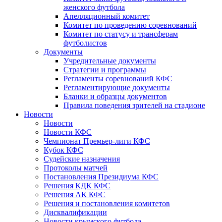
женского футбола
Апелляционный комитет
Комитет по проведению соревнований
Комитет по статусу и трансферам
футболистов
Документы
Учредительные документы
Стратегии и программы
Регламенты соревнований КФС
Регламентирующие документы
Бланки и образцы документов
Правила поведения зрителей на стадионе
Новости
Новости
Новости КФС
Чемпионат Премьер-лиги КФС
Кубок КФС
Судейские назначения
Протоколы матчей
Постановления Президиума КФС
Решения КДК КФС
Решения АК КФС
Решения и постановления комитетов
Дисквалификации
Новости крымского футбола