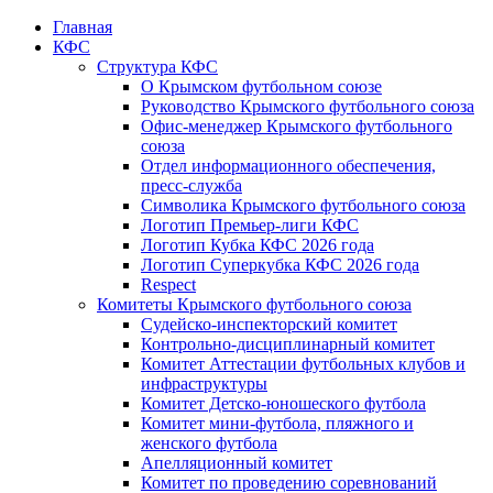
Главная
КФС
Структура КФС
О Крымском футбольном союзе
Руководство Крымского футбольного союза
Офис-менеджер Крымского футбольного
союза
Отдел информационного обеспечения,
пресс-служба
Символика Крымского футбольного союза
Логотип Премьер-лиги КФС
Логотип Кубка КФС 2026 года
Логотип Суперкубка КФС 2026 года
Respect
Комитеты Крымского футбольного союза
Судейско-инспекторский комитет
Контрольно-дисциплинарный комитет
Комитет Аттестации футбольных клубов и
инфраструктуры
Комитет Детско-юношеского футбола
Комитет мини-футбола, пляжного и
женского футбола
Апелляционный комитет
Комитет по проведению соревнований