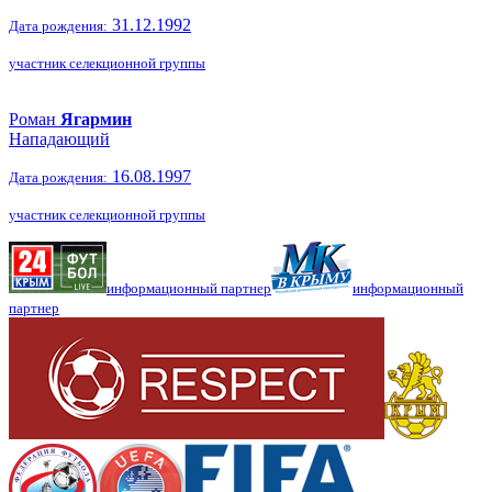
31.12.1992
Дата рождения:
участник селекционной группы
Роман
Ягармин
Нападающий
16.08.1997
Дата рождения:
участник селекционной группы
информационный партнер
информационный
партнер