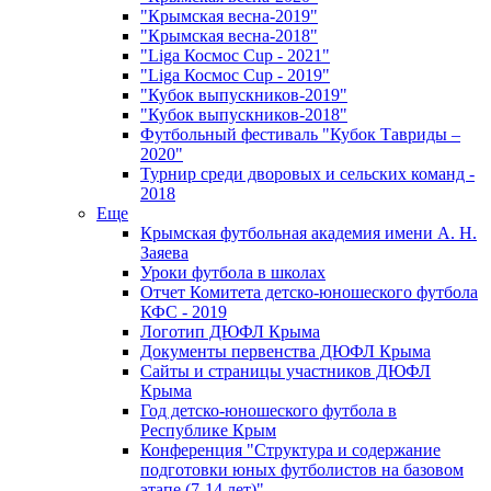
"Крымская весна-2019"
"Крымская весна-2018"
"Liga Космос Cup - 2021"
"Liga Космос Cup - 2019"
"Кубок выпускников-2019"
"Кубок выпускников-2018"
Футбольный фестиваль "Кубок Тавриды –
2020"
Турнир среди дворовых и сельских команд -
2018
Еще
Крымская футбольная академия имени А. Н.
Заяева
Уроки футбола в школах
Отчет Комитета детско-юношеского футбола
КФС - 2019
Логотип ДЮФЛ Крыма
Документы первенства ДЮФЛ Крыма
Сайты и страницы участников ДЮФЛ
Крыма
Год детско-юношеского футбола в
Республике Крым
Конференция "Структура и содержание
подготовки юных футболистов на базовом
этапе (7-14 лет)"