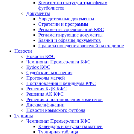
Комитет по статусу и трансферам
футболистов
Документы
Учредительные документы
Стратегии и программы
Регламенты соревнований КФС
Регламентирующие документы
Бланки и образцы документов
Правила поведения зрителей на стадионе
Новости
Новости КФС
Чемпионат Премьер-лиги КФС
Кубок КФС
Судейские назначения
Протоколы матчей
Постановления Президиума КФС
Решения КДК КФС
Решения АК КФС
Решения и постановления комитетов
Дисквалификации
Новости крымского футбола
Турниры
Чемпионат Премьер-лиги КФС
Календарь и результаты матчей
Турнирная таблица