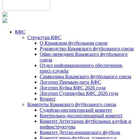
КФС
Структура КФС
О Крымском футбольном союзе
Руководство Крымского футбольного союза
Офис-менеджер Крымского футбольного
союза
Отдел информационного обеспечения,
пресс-служба
Символика Крымского футбольного союза
Логотип Премьер-лиги КФС
Логотип Кубка КФС 2026 года
Логотип Суперкубка КФС 2026 года
Respect
Комитеты Крымского футбольного союза
Судейско-инспекторский комитет
Контрольно-дисциплинарный комитет
Комитет Аттестации футбольных клубов и
инфраструктуры
Комитет Детско-юношеского футбола
Комитет мини-футбола, пляжного и