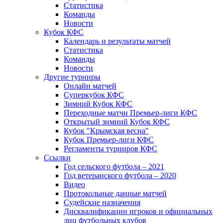
Статистика
Команды
Новости
Кубок КФС
Календарь и результаты матчей
Статистика
Команды
Новости
Другие турниры
Онлайн матчей
Суперкубок КФС
Зимний Кубок КФС
Переходные матчи Премьер-лиги КФС
Открытый зимний Кубок КФС
Кубок "Крымская весна"
Кубок Премьер-лиги КФС
Регламенты турниров КФС
Ссылки
Год сельского футбола – 2021
Год ветеранского футбола – 2020
Видео
Протокольные данные матчей
Судейские назначения
Дисквалификации игроков и официальных
лиц футбольных клубов