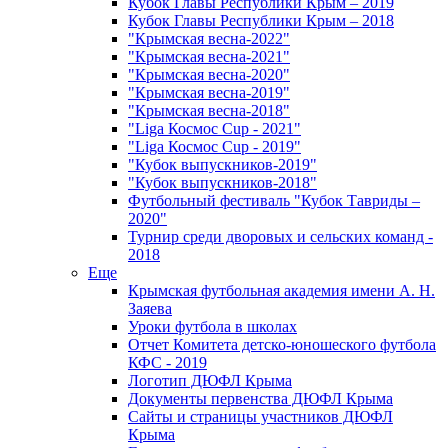
Кубок Главы Республики Крым – 2019
Кубок Главы Республики Крым – 2018
"Крымская весна-2022"
"Крымская весна-2021"
"Крымская весна-2020"
"Крымская весна-2019"
"Крымская весна-2018"
"Liga Космос Cup - 2021"
"Liga Космос Cup - 2019"
"Кубок выпускников-2019"
"Кубок выпускников-2018"
Футбольный фестиваль "Кубок Тавриды –
2020"
Турнир среди дворовых и сельских команд -
2018
Еще
Крымская футбольная академия имени А. Н.
Заяева
Уроки футбола в школах
Отчет Комитета детско-юношеского футбола
КФС - 2019
Логотип ДЮФЛ Крыма
Документы первенства ДЮФЛ Крыма
Сайты и страницы участников ДЮФЛ
Крыма