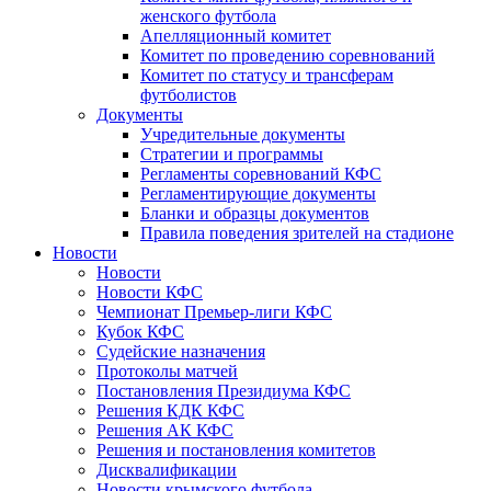
женского футбола
Апелляционный комитет
Комитет по проведению соревнований
Комитет по статусу и трансферам
футболистов
Документы
Учредительные документы
Стратегии и программы
Регламенты соревнований КФС
Регламентирующие документы
Бланки и образцы документов
Правила поведения зрителей на стадионе
Новости
Новости
Новости КФС
Чемпионат Премьер-лиги КФС
Кубок КФС
Судейские назначения
Протоколы матчей
Постановления Президиума КФС
Решения КДК КФС
Решения АК КФС
Решения и постановления комитетов
Дисквалификации
Новости крымского футбола