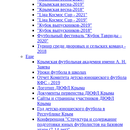
"Крымская весна-2019"
"Крымская весна-2018"
"Liga Космос Cup - 2021"
"Liga Космос Cup - 2019"
"Кубок выпускников-2019"
"Кубок выпускников-2018"
Футбольный фестиваль "Кубок Тавриды –
2020"
Турнир среди дворовых и сельских команд -
2018
Еще
Крымская футбольная академия имени А. Н.
Заяева
Уроки футбола в школах
Отчет Комитета детско-юношеского футбола
КФС - 2019
Логотип ДЮФЛ Крыма
Документы первенства ДЮФЛ Крыма
Сайты и страницы участников ДЮФЛ
Крыма
Год детско-юношеского футбола в
Республике Крым
Конференция "Структура и содержание
подготовки юных футболистов на базовом
этапе (7-14 лет)"