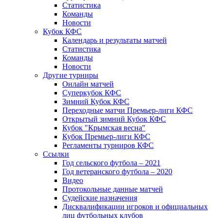
Статистика
Команды
Новости
Кубок КФС
Календарь и результаты матчей
Статистика
Команды
Новости
Другие турниры
Онлайн матчей
Суперкубок КФС
Зимний Кубок КФС
Переходные матчи Премьер-лиги КФС
Открытый зимний Кубок КФС
Кубок "Крымская весна"
Кубок Премьер-лиги КФС
Регламенты турниров КФС
Ссылки
Год сельского футбола – 2021
Год ветеранского футбола – 2020
Видео
Протокольные данные матчей
Судейские назначения
Дисквалификации игроков и официальных
лиц футбольных клубов