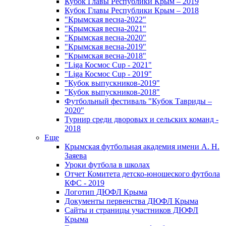
Кубок Главы Республики Крым – 2019
Кубок Главы Республики Крым – 2018
"Крымская весна-2022"
"Крымская весна-2021"
"Крымская весна-2020"
"Крымская весна-2019"
"Крымская весна-2018"
"Liga Космос Cup - 2021"
"Liga Космос Cup - 2019"
"Кубок выпускников-2019"
"Кубок выпускников-2018"
Футбольный фестиваль "Кубок Тавриды –
2020"
Турнир среди дворовых и сельских команд -
2018
Еще
Крымская футбольная академия имени А. Н.
Заяева
Уроки футбола в школах
Отчет Комитета детско-юношеского футбола
КФС - 2019
Логотип ДЮФЛ Крыма
Документы первенства ДЮФЛ Крыма
Сайты и страницы участников ДЮФЛ
Крыма