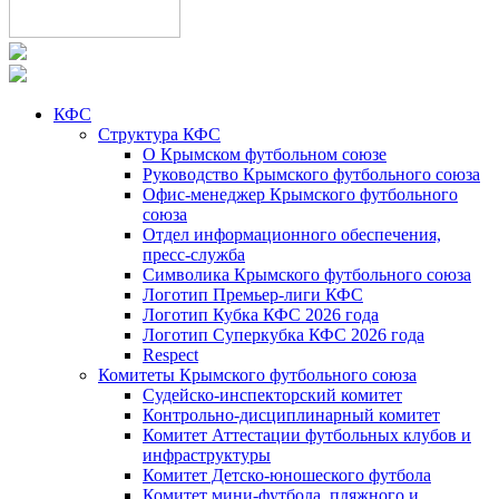
КФС
Структура КФС
О Крымском футбольном союзе
Руководство Крымского футбольного союза
Офис-менеджер Крымского футбольного
союза
Отдел информационного обеспечения,
пресс-служба
Символика Крымского футбольного союза
Логотип Премьер-лиги КФС
Логотип Кубка КФС 2026 года
Логотип Суперкубка КФС 2026 года
Respect
Комитеты Крымского футбольного союза
Судейско-инспекторский комитет
Контрольно-дисциплинарный комитет
Комитет Аттестации футбольных клубов и
инфраструктуры
Комитет Детско-юношеского футбола
Комитет мини-футбола, пляжного и