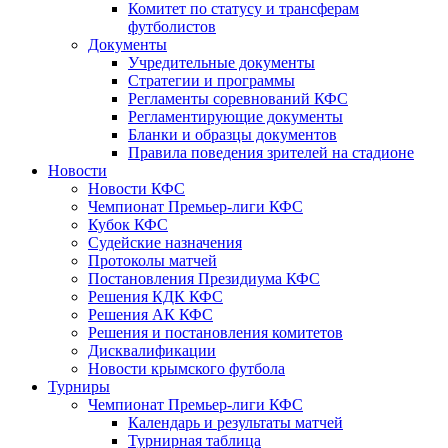
Комитет по статусу и трансферам
футболистов
Документы
Учредительные документы
Стратегии и программы
Регламенты соревнований КФС
Регламентирующие документы
Бланки и образцы документов
Правила поведения зрителей на стадионе
Новости
Новости КФС
Чемпионат Премьер-лиги КФС
Кубок КФС
Судейские назначения
Протоколы матчей
Постановления Президиума КФС
Решения КДК КФС
Решения АК КФС
Решения и постановления комитетов
Дисквалификации
Новости крымского футбола
Турниры
Чемпионат Премьер-лиги КФС
Календарь и результаты матчей
Турнирная таблица