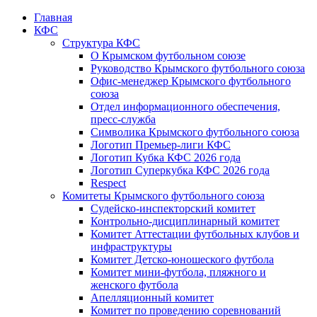
Главная
КФС
Структура КФС
О Крымском футбольном союзе
Руководство Крымского футбольного союза
Офис-менеджер Крымского футбольного
союза
Отдел информационного обеспечения,
пресс-служба
Символика Крымского футбольного союза
Логотип Премьер-лиги КФС
Логотип Кубка КФС 2026 года
Логотип Суперкубка КФС 2026 года
Respect
Комитеты Крымского футбольного союза
Судейско-инспекторский комитет
Контрольно-дисциплинарный комитет
Комитет Аттестации футбольных клубов и
инфраструктуры
Комитет Детско-юношеского футбола
Комитет мини-футбола, пляжного и
женского футбола
Апелляционный комитет
Комитет по проведению соревнований