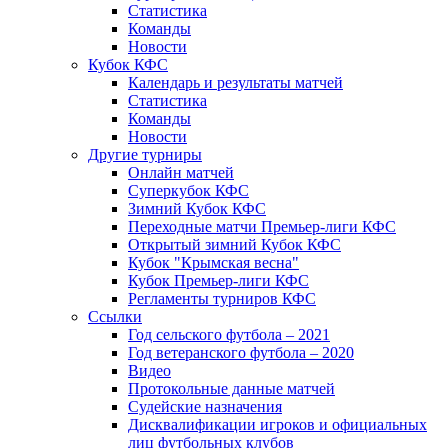
Статистика
Команды
Новости
Кубок КФС
Календарь и результаты матчей
Статистика
Команды
Новости
Другие турниры
Онлайн матчей
Суперкубок КФС
Зимний Кубок КФС
Переходные матчи Премьер-лиги КФС
Открытый зимний Кубок КФС
Кубок "Крымская весна"
Кубок Премьер-лиги КФС
Регламенты турниров КФС
Ссылки
Год сельского футбола – 2021
Год ветеранского футбола – 2020
Видео
Протокольные данные матчей
Судейские назначения
Дисквалификации игроков и официальных
лиц футбольных клубов