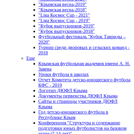
"Крымская весна-2019"
"Крымская весна-2018"
"Liga Космос Cup - 2021"
"Liga Космос Cup - 2019"
"Кубок выпускников-2019"
"Кубок выпускников-2018"
Футбольный фестиваль "Кубок Тавриды –
2020"
Турнир среди дворовых и сельских команд -
2018
Еще
Крымская футбольная академия имени А. Н.
Заяева
Уроки футбола в школах
Отчет Комитета детско-юношеского футбола
КФС - 2019
Логотип ДЮФЛ Крыма
Документы первенства ДЮФЛ Крыма
Сайты и страницы участников ДЮФЛ
Крыма
Год детско-юношеского футбола в
Республике Крым
Конференция "Структура и содержание
подготовки юных футболистов на базовом
этапе (7-14 лет)"