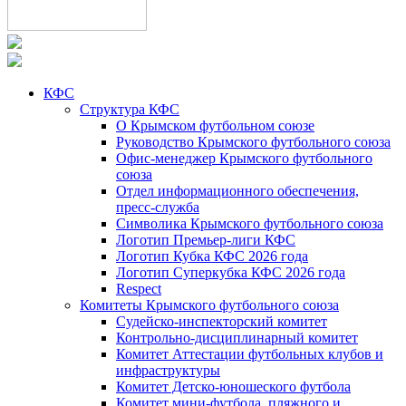
КФС
Структура КФС
О Крымском футбольном союзе
Руководство Крымского футбольного союза
Офис-менеджер Крымского футбольного
союза
Отдел информационного обеспечения,
пресс-служба
Символика Крымского футбольного союза
Логотип Премьер-лиги КФС
Логотип Кубка КФС 2026 года
Логотип Суперкубка КФС 2026 года
Respect
Комитеты Крымского футбольного союза
Судейско-инспекторский комитет
Контрольно-дисциплинарный комитет
Комитет Аттестации футбольных клубов и
инфраструктуры
Комитет Детско-юношеского футбола
Комитет мини-футбола, пляжного и