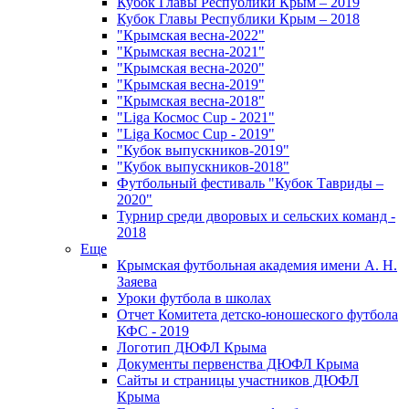
Кубок Главы Республики Крым – 2019
Кубок Главы Республики Крым – 2018
"Крымская весна-2022"
"Крымская весна-2021"
"Крымская весна-2020"
"Крымская весна-2019"
"Крымская весна-2018"
"Liga Космос Cup - 2021"
"Liga Космос Cup - 2019"
"Кубок выпускников-2019"
"Кубок выпускников-2018"
Футбольный фестиваль "Кубок Тавриды –
2020"
Турнир среди дворовых и сельских команд -
2018
Еще
Крымская футбольная академия имени А. Н.
Заяева
Уроки футбола в школах
Отчет Комитета детско-юношеского футбола
КФС - 2019
Логотип ДЮФЛ Крыма
Документы первенства ДЮФЛ Крыма
Сайты и страницы участников ДЮФЛ
Крыма