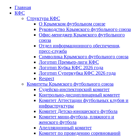
Главная
КФС
Структура КФС
О Крымском футбольном союзе
Руководство Крымского футбольного союза
Офис-менеджер Крымского футбольного
союза
Отдел информационного обеспечения,
пресс-служба
Символика Крымского футбольного союза
Логотип Премьер-лиги КФС
Логотип Кубка КФС 2026 года
Логотип Суперкубка КФС 2026 года
Respect
Комитеты Крымского футбольного союза
Судейско-инспекторский комитет
Контрольно-дисциплинарный комитет
Комитет Аттестации футбольных клубов и
инфраструктуры
Комитет Детско-юношеского футбола
Комитет мини-футбола, пляжного и
женского футбола
Апелляционный комитет
Комитет по проведению соревнований