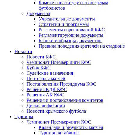
Комитет по статусу и трансферам
футболистов
Документы
Учредительные документы
Стратегии и программы
Регламенты соревнований КФС
Регламентирующие документы
Бланки и образцы документов
Правила поведения зрителей на стадионе
Новости
Новости КФС
Чемпионат Премьер-лиги КФС
Кубок КФС
Судейские назначения
Протоколы матчей
Постановления Президиума КФС
Решения КДК КФС
Решения АК КФС
Решения и постановления комитетов
Дисквалификации
Новости крымского футбола
Турниры
Чемпионат Премьер-лиги КФС
Календарь и результаты матчей
Турнирная таблица