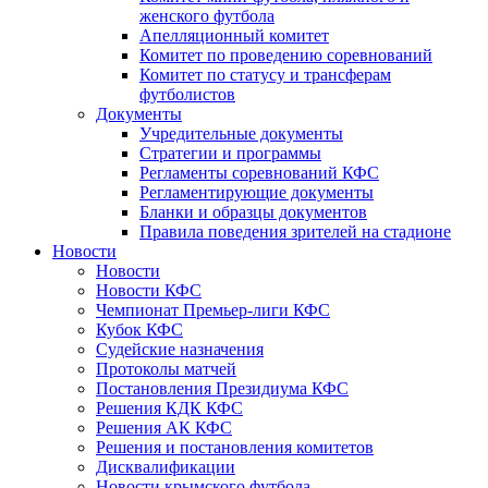
женского футбола
Апелляционный комитет
Комитет по проведению соревнований
Комитет по статусу и трансферам
футболистов
Документы
Учредительные документы
Стратегии и программы
Регламенты соревнований КФС
Регламентирующие документы
Бланки и образцы документов
Правила поведения зрителей на стадионе
Новости
Новости
Новости КФС
Чемпионат Премьер-лиги КФС
Кубок КФС
Судейские назначения
Протоколы матчей
Постановления Президиума КФС
Решения КДК КФС
Решения АК КФС
Решения и постановления комитетов
Дисквалификации
Новости крымского футбола