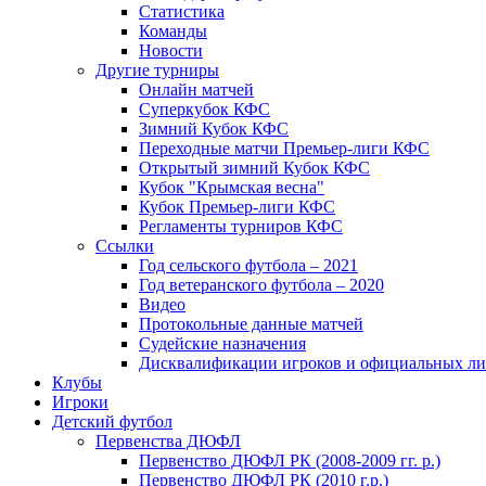
Статистика
Команды
Новости
Другие турниры
Онлайн матчей
Суперкубок КФС
Зимний Кубок КФС
Переходные матчи Премьер-лиги КФС
Открытый зимний Кубок КФС
Кубок "Крымская весна"
Кубок Премьер-лиги КФС
Регламенты турниров КФС
Ссылки
Год сельского футбола – 2021
Год ветеранского футбола – 2020
Видео
Протокольные данные матчей
Судейские назначения
Дисквалификации игроков и официальных ли
Клубы
Игроки
Детский футбол
Первенства ДЮФЛ
Первенство ДЮФЛ РК (2008-2009 гг. р.)
Первенство ДЮФЛ РК (2010 г.р.)