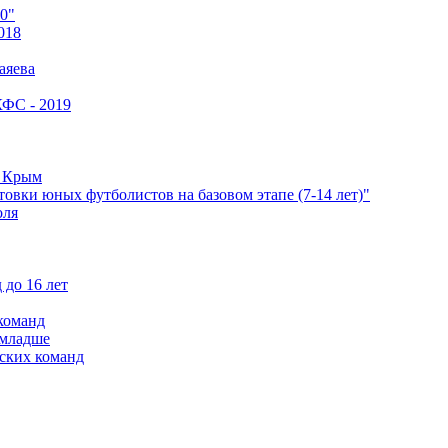
0"
018
аяева
КФС - 2019
е Крым
овки юных футболистов на базовом этапе (7-14 лет)"
оля
 до 16 лет
команд
 младше
ских команд