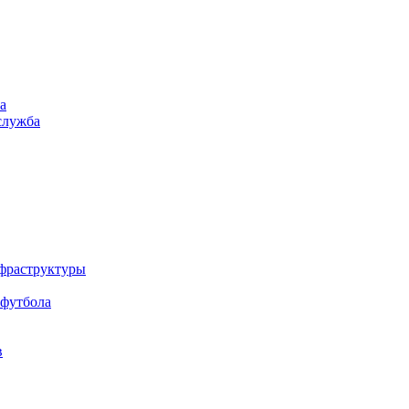
а
служба
нфраструктуры
 футбола
в