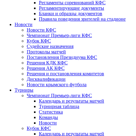
Регламенты соревнований КФС
Регламентирующие документы
Бланки и образцы документов
Правила поведения зрителей на стадионе
Новости
Новости КФС
Чемпионат Премьер-лиги КФС
Кубок КФС
Судейские назначения
Протоколы матчей
Постановления Президиума КФС
Решения КДК КФС
Решения АК КФС
Решения и постановления комитетов
Дисквалификации
Новости крымского футбола
Турниры
Чемпионат Премьер-лиги КФС
Календарь и результаты матчей
Турнирная таблица
Статистика
Команды
Новости
Кубок КФС
Календарь и результаты матчей