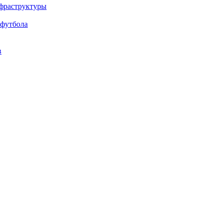
нфраструктуры
 футбола
в