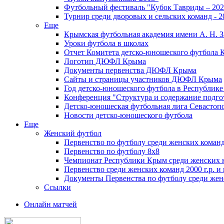
Футбольный фестиваль "Кубок Тавриды – 202
Турнир среди дворовых и сельских команд - 2
Еще
Крымская футбольная академия имени А. Н. З
Уроки футбола в школах
Отчет Комитета детско-юношеского футбола 
Логотип ДЮФЛ Крыма
Документы первенства ДЮФЛ Крыма
Сайты и страницы участников ДЮФЛ Крыма
Год детско-юношеского футбола в Республик
Конференция "Структура и содержание подгот
Детско-юношеская футбольная лига Севастоп
Новости детско-юношеского футбола
Еще
Женский футбол
Первенство по футболу среди женских команд
Первенство по футболу 8х8
Чемпионат Республики Крым среди женских 
Первенство среди женских команд 2000 г.р. и
Документы Первенства по футболу среди жен
Ссылки
Онлайн матчей