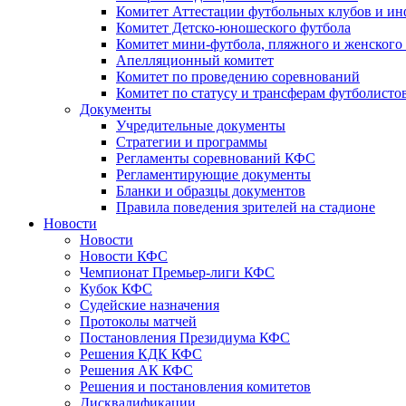
Комитет Аттестации футбольных клубов и и
Комитет Детско-юношеского футбола
Комитет мини-футбола, пляжного и женского
Апелляционный комитет
Комитет по проведению соревнований
Комитет по статусу и трансферам футболисто
Документы
Учредительные документы
Стратегии и программы
Регламенты соревнований КФС
Регламентирующие документы
Бланки и образцы документов
Правила поведения зрителей на стадионе
Новости
Новости
Новости КФС
Чемпионат Премьер-лиги КФС
Кубок КФС
Судейские назначения
Протоколы матчей
Постановления Президиума КФС
Решения КДК КФС
Решения АК КФС
Решения и постановления комитетов
Дисквалификации