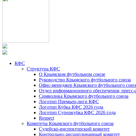
КФС
Структура КФС
О Крымском футбольном союзе
Руководство Крымского футбольного союза
Офис-менеджер Крымского футбольного союз
Отдел информационного обеспечения, пресс-
Символика Крымского футбольного союза
Логотип Премьер-лиги КФС
Логотип Кубка КФС 2026 года
Логотип Суперкубка КФС 2026 года
Respect
Комитеты Крымского футбольного союза
Судейско-инспекторский комитет
Контрольно-дисциплинарный комитет