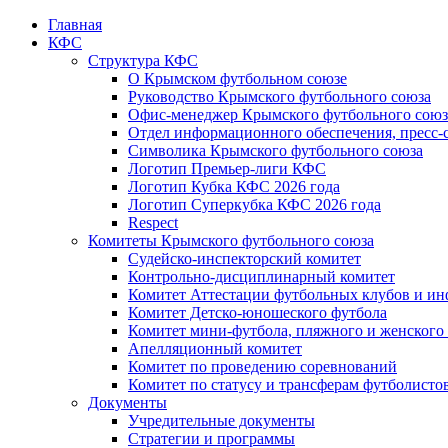
Главная
КФС
Структура КФС
О Крымском футбольном союзе
Руководство Крымского футбольного союза
Офис-менеджер Крымского футбольного союз
Отдел информационного обеспечения, пресс-
Символика Крымского футбольного союза
Логотип Премьер-лиги КФС
Логотип Кубка КФС 2026 года
Логотип Суперкубка КФС 2026 года
Respect
Комитеты Крымского футбольного союза
Судейско-инспекторский комитет
Контрольно-дисциплинарный комитет
Комитет Аттестации футбольных клубов и и
Комитет Детско-юношеского футбола
Комитет мини-футбола, пляжного и женского
Апелляционный комитет
Комитет по проведению соревнований
Комитет по статусу и трансферам футболисто
Документы
Учредительные документы
Стратегии и программы