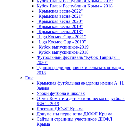
Кубок Главы Республики Крым – 2019
Кубок Главы Республики Крым – 2018
"Крымская весна-2022"
"Крымская весна-2021"
"Крымская весна-2020"
"Крымская весна-2019"
"Крымская весна-2018"
"Liga Космос Cup - 2021"
"Liga Космос Cup - 2019"
"Кубок выпускников-2019"
"Кубок выпускников-2018"
Футбольный фестиваль "Кубок Тавриды –
2020"
Турнир среди дворовых и сельских команд -
2018
Еще
Крымская футбольная академия имени А. Н.
Заяева
Уроки футбола в школах
Отчет Комитета детско-юношеского футбола
КФС - 2019
Логотип ДЮФЛ Крыма
Документы первенства ДЮФЛ Крыма
Сайты и страницы участников ДЮФЛ
Крыма