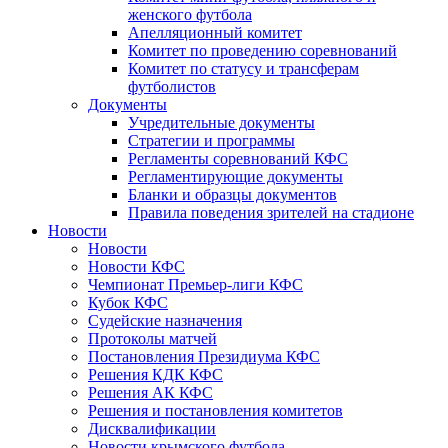
женского футбола
Апелляционный комитет
Комитет по проведению соревнований
Комитет по статусу и трансферам
футболистов
Документы
Учредительные документы
Стратегии и программы
Регламенты соревнований КФС
Регламентирующие документы
Бланки и образцы документов
Правила поведения зрителей на стадионе
Новости
Новости
Новости КФС
Чемпионат Премьер-лиги КФС
Кубок КФС
Судейские назначения
Протоколы матчей
Постановления Президиума КФС
Решения КДК КФС
Решения АК КФС
Решения и постановления комитетов
Дисквалификации
Новости крымского футбола