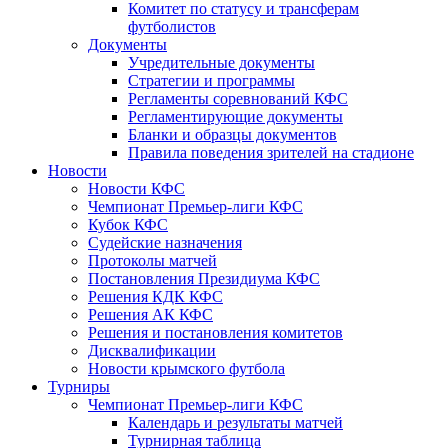
Комитет по статусу и трансферам
футболистов
Документы
Учредительные документы
Стратегии и программы
Регламенты соревнований КФС
Регламентирующие документы
Бланки и образцы документов
Правила поведения зрителей на стадионе
Новости
Новости КФС
Чемпионат Премьер-лиги КФС
Кубок КФС
Судейские назначения
Протоколы матчей
Постановления Президиума КФС
Решения КДК КФС
Решения АК КФС
Решения и постановления комитетов
Дисквалификации
Новости крымского футбола
Турниры
Чемпионат Премьер-лиги КФС
Календарь и результаты матчей
Турнирная таблица