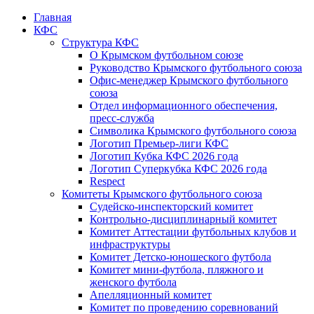
Главная
КФС
Структура КФС
О Крымском футбольном союзе
Руководство Крымского футбольного союза
Офис-менеджер Крымского футбольного
союза
Отдел информационного обеспечения,
пресс-служба
Символика Крымского футбольного союза
Логотип Премьер-лиги КФС
Логотип Кубка КФС 2026 года
Логотип Суперкубка КФС 2026 года
Respect
Комитеты Крымского футбольного союза
Судейско-инспекторский комитет
Контрольно-дисциплинарный комитет
Комитет Аттестации футбольных клубов и
инфраструктуры
Комитет Детско-юношеского футбола
Комитет мини-футбола, пляжного и
женского футбола
Апелляционный комитет
Комитет по проведению соревнований