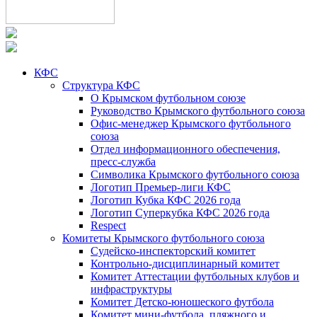
КФС
Структура КФС
О Крымском футбольном союзе
Руководство Крымского футбольного союза
Офис-менеджер Крымского футбольного
союза
Отдел информационного обеспечения,
пресс-служба
Символика Крымского футбольного союза
Логотип Премьер-лиги КФС
Логотип Кубка КФС 2026 года
Логотип Суперкубка КФС 2026 года
Respect
Комитеты Крымского футбольного союза
Судейско-инспекторский комитет
Контрольно-дисциплинарный комитет
Комитет Аттестации футбольных клубов и
инфраструктуры
Комитет Детско-юношеского футбола
Комитет мини-футбола, пляжного и