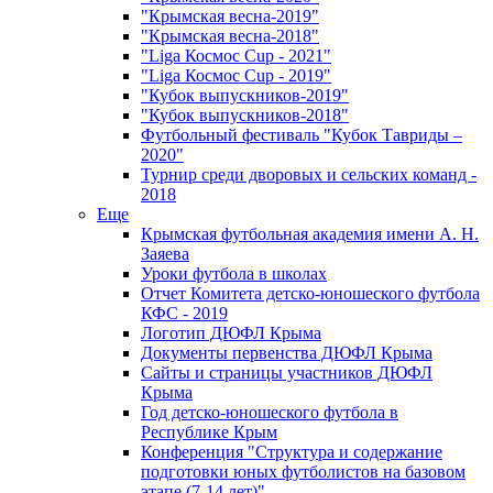
"Крымская весна-2019"
"Крымская весна-2018"
"Liga Космос Cup - 2021"
"Liga Космос Cup - 2019"
"Кубок выпускников-2019"
"Кубок выпускников-2018"
Футбольный фестиваль "Кубок Тавриды –
2020"
Турнир среди дворовых и сельских команд -
2018
Еще
Крымская футбольная академия имени А. Н.
Заяева
Уроки футбола в школах
Отчет Комитета детско-юношеского футбола
КФС - 2019
Логотип ДЮФЛ Крыма
Документы первенства ДЮФЛ Крыма
Сайты и страницы участников ДЮФЛ
Крыма
Год детско-юношеского футбола в
Республике Крым
Конференция "Структура и содержание
подготовки юных футболистов на базовом
этапе (7-14 лет)"