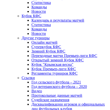
Статистика
Команды
Новости
Кубок КФС
Календарь и результаты матчей
Статистика
Команды
Новости
Другие турниры
Онлайн матчей
Суперкубок КФС
Зимний Кубок КФС
Переходные матчи Премьер-лиги КФС
Открытый зимний Кубок КФС
Кубок "Крымская весна"
Кубок Премьер-лиги КФС
Регламенты турниров КФС
Ссылки
Год сельского футбола – 2021
Год ветеранского футбола – 2020
Видео
Протокольные данные матчей
Судейские назначения
Дисквалификации игроков и официальных
лиц футбольных клубов