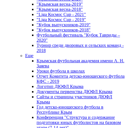
"Крымская весна-2019"
"Крымская весна-2018"
"Liga Космос Cup - 2021"
"Liga Космос Cup - 2019"
"Кубок выпускников-2019"
"Кубок выпускников-2018"
Футбольный фестиваль "Кубок Тавриды –
2020"
Турнир среди дворовых и сельских команд -
2018
Еще
Крымская футбольная академия имени А. Н.
Заяева
Уроки футбола в школах
Отчет Комитета детско-юношеского футбола
КФС - 2019
Логотип ДЮФЛ Крыма
Документы первенства ДЮФЛ Крыма
Сайты и страницы участников ДЮФЛ
Крыма
Год детско-юношеского футбола в
Республике Крым
Конференция "Структура и содержание
подготовки юных футболистов на базовом
этапе (7-14 лет)"