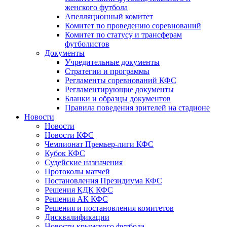
женского футбола
Апелляционный комитет
Комитет по проведению соревнований
Комитет по статусу и трансферам
футболистов
Документы
Учредительные документы
Стратегии и программы
Регламенты соревнований КФС
Регламентирующие документы
Бланки и образцы документов
Правила поведения зрителей на стадионе
Новости
Новости
Новости КФС
Чемпионат Премьер-лиги КФС
Кубок КФС
Судейские назначения
Протоколы матчей
Постановления Президиума КФС
Решения КДК КФС
Решения АК КФС
Решения и постановления комитетов
Дисквалификации
Новости крымского футбола