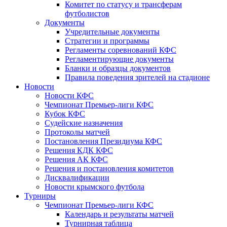
Комитет по статусу и трансферам
футболистов
Документы
Учредительные документы
Стратегии и программы
Регламенты соревнований КФС
Регламентирующие документы
Бланки и образцы документов
Правила поведения зрителей на стадионе
Новости
Новости КФС
Чемпионат Премьер-лиги КФС
Кубок КФС
Судейские назначения
Протоколы матчей
Постановления Президиума КФС
Решения КДК КФС
Решения АК КФС
Решения и постановления комитетов
Дисквалификации
Новости крымского футбола
Турниры
Чемпионат Премьер-лиги КФС
Календарь и результаты матчей
Турнирная таблица