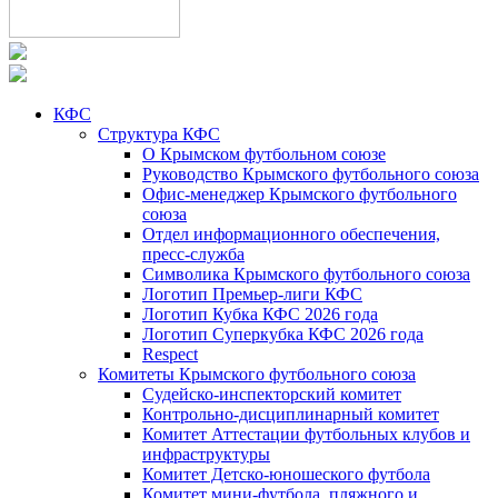
КФС
Структура КФС
О Крымском футбольном союзе
Руководство Крымского футбольного союза
Офис-менеджер Крымского футбольного
союза
Отдел информационного обеспечения,
пресс-служба
Символика Крымского футбольного союза
Логотип Премьер-лиги КФС
Логотип Кубка КФС 2026 года
Логотип Суперкубка КФС 2026 года
Respect
Комитеты Крымского футбольного союза
Судейско-инспекторский комитет
Контрольно-дисциплинарный комитет
Комитет Аттестации футбольных клубов и
инфраструктуры
Комитет Детско-юношеского футбола
Комитет мини-футбола, пляжного и