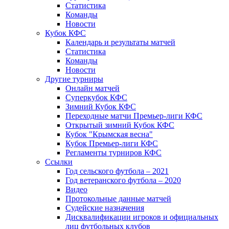
Статистика
Команды
Новости
Кубок КФС
Календарь и результаты матчей
Статистика
Команды
Новости
Другие турниры
Онлайн матчей
Суперкубок КФС
Зимний Кубок КФС
Переходные матчи Премьер-лиги КФС
Открытый зимний Кубок КФС
Кубок "Крымская весна"
Кубок Премьер-лиги КФС
Регламенты турниров КФС
Ссылки
Год сельского футбола – 2021
Год ветеранского футбола – 2020
Видео
Протокольные данные матчей
Судейские назначения
Дисквалификации игроков и официальных
лиц футбольных клубов