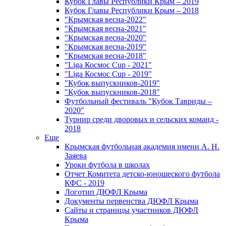
Кубок Главы Республики Крым – 2019
Кубок Главы Республики Крым – 2018
"Крымская весна-2022"
"Крымская весна-2021"
"Крымская весна-2020"
"Крымская весна-2019"
"Крымская весна-2018"
"Liga Космос Cup - 2021"
"Liga Космос Cup - 2019"
"Кубок выпускников-2019"
"Кубок выпускников-2018"
Футбольный фестиваль "Кубок Тавриды –
2020"
Турнир среди дворовых и сельских команд -
2018
Еще
Крымская футбольная академия имени А. Н.
Заяева
Уроки футбола в школах
Отчет Комитета детско-юношеского футбола
КФС - 2019
Логотип ДЮФЛ Крыма
Документы первенства ДЮФЛ Крыма
Сайты и страницы участников ДЮФЛ
Крыма