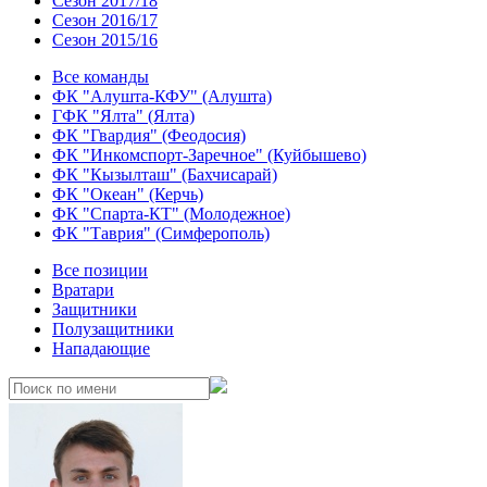
Сезон 2017/18
Сезон 2016/17
Сезон 2015/16
Все команды
ФК "Алушта-КФУ" (Алушта)
ГФК "Ялта" (Ялта)
ФК "Гвардия" (Феодосия)
ФК "Инкомспорт-Заречное" (Куйбышево)
ФК "Кызылташ" (Бахчисарай)
ФК "Океан" (Керчь)
ФК "Спарта-КТ" (Молодежное)
ФК "Таврия" (Симферополь)
Все позиции
Вратари
Защитники
Полузащитники
Нападающие