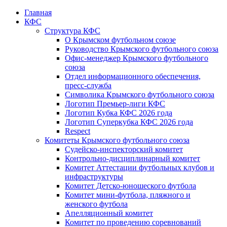
Главная
КФС
Структура КФС
О Крымском футбольном союзе
Руководство Крымского футбольного союза
Офис-менеджер Крымского футбольного
союза
Отдел информационного обеспечения,
пресс-служба
Символика Крымского футбольного союза
Логотип Премьер-лиги КФС
Логотип Кубка КФС 2026 года
Логотип Суперкубка КФС 2026 года
Respect
Комитеты Крымского футбольного союза
Судейско-инспекторский комитет
Контрольно-дисциплинарный комитет
Комитет Аттестации футбольных клубов и
инфраструктуры
Комитет Детско-юношеского футбола
Комитет мини-футбола, пляжного и
женского футбола
Апелляционный комитет
Комитет по проведению соревнований