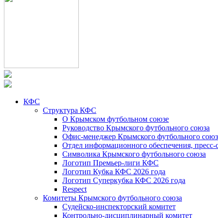
КФС
Структура КФС
О Крымском футбольном союзе
Руководство Крымского футбольного союза
Офис-менеджер Крымского футбольного союз
Отдел информационного обеспечения, пресс-
Символика Крымского футбольного союза
Логотип Премьер-лиги КФС
Логотип Кубка КФС 2026 года
Логотип Суперкубка КФС 2026 года
Respect
Комитеты Крымского футбольного союза
Судейско-инспекторский комитет
Контрольно-дисциплинарный комитет