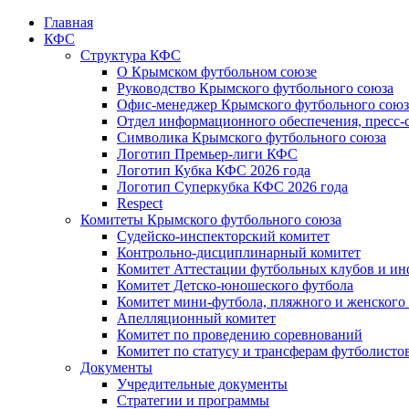
Главная
КФС
Структура КФС
О Крымском футбольном союзе
Руководство Крымского футбольного союза
Офис-менеджер Крымского футбольного союз
Отдел информационного обеспечения, пресс-
Символика Крымского футбольного союза
Логотип Премьер-лиги КФС
Логотип Кубка КФС 2026 года
Логотип Суперкубка КФС 2026 года
Respect
Комитеты Крымского футбольного союза
Судейско-инспекторский комитет
Контрольно-дисциплинарный комитет
Комитет Аттестации футбольных клубов и и
Комитет Детско-юношеского футбола
Комитет мини-футбола, пляжного и женского
Апелляционный комитет
Комитет по проведению соревнований
Комитет по статусу и трансферам футболисто
Документы
Учредительные документы
Стратегии и программы