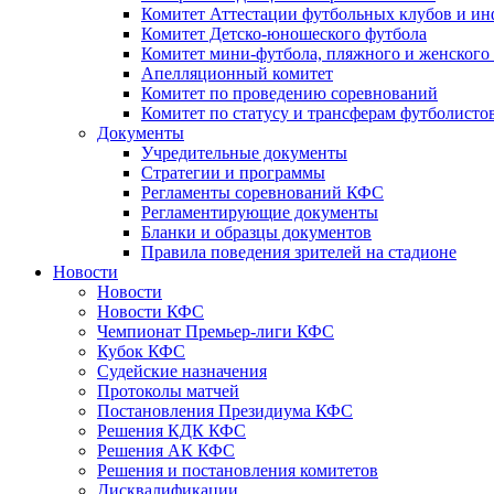
Комитет Аттестации футбольных клубов и и
Комитет Детско-юношеского футбола
Комитет мини-футбола, пляжного и женского
Апелляционный комитет
Комитет по проведению соревнований
Комитет по статусу и трансферам футболисто
Документы
Учредительные документы
Стратегии и программы
Регламенты соревнований КФС
Регламентирующие документы
Бланки и образцы документов
Правила поведения зрителей на стадионе
Новости
Новости
Новости КФС
Чемпионат Премьер-лиги КФС
Кубок КФС
Судейские назначения
Протоколы матчей
Постановления Президиума КФС
Решения КДК КФС
Решения АК КФС
Решения и постановления комитетов
Дисквалификации