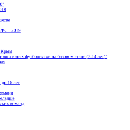
0"
018
аяева
КФС - 2019
е Крым
овки юных футболистов на базовом этапе (7-14 лет)"
оля
 до 16 лет
команд
 младше
ских команд