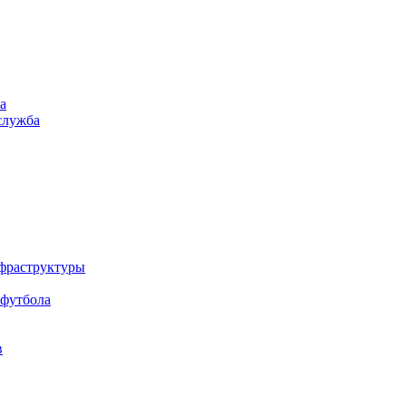
а
служба
нфраструктуры
 футбола
в