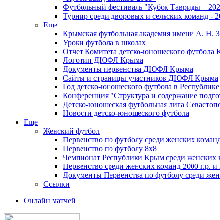
Футбольный фестиваль "Кубок Тавриды – 202
Турнир среди дворовых и сельских команд - 2
Еще
Крымская футбольная академия имени А. Н. З
Уроки футбола в школах
Отчет Комитета детско-юношеского футбола 
Логотип ДЮФЛ Крыма
Документы первенства ДЮФЛ Крыма
Сайты и страницы участников ДЮФЛ Крыма
Год детско-юношеского футбола в Республик
Конференция "Структура и содержание подгот
Детско-юношеская футбольная лига Севастоп
Новости детско-юношеского футбола
Еще
Женский футбол
Первенство по футболу среди женских команд
Первенство по футболу 8х8
Чемпионат Республики Крым среди женских 
Первенство среди женских команд 2000 г.р. и
Документы Первенства по футболу среди жен
Ссылки
Онлайн матчей