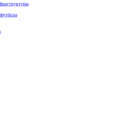
нфраструктуры
 футбола
в