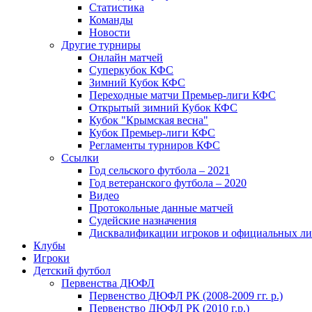
Статистика
Команды
Новости
Другие турниры
Онлайн матчей
Суперкубок КФС
Зимний Кубок КФС
Переходные матчи Премьер-лиги КФС
Открытый зимний Кубок КФС
Кубок "Крымская весна"
Кубок Премьер-лиги КФС
Регламенты турниров КФС
Ссылки
Год сельского футбола – 2021
Год ветеранского футбола – 2020
Видео
Протокольные данные матчей
Судейские назначения
Дисквалификации игроков и официальных ли
Клубы
Игроки
Детский футбол
Первенства ДЮФЛ
Первенство ДЮФЛ РК (2008-2009 гг. р.)
Первенство ДЮФЛ РК (2010 г.р.)