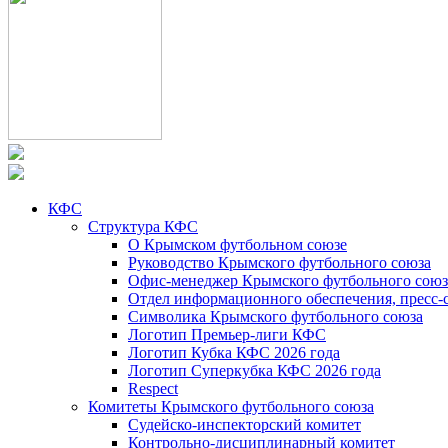
КФС
Структура КФС
О Крымском футбольном союзе
Руководство Крымского футбольного союза
Офис-менеджер Крымского футбольного союз
Отдел информационного обеспечения, пресс-
Символика Крымского футбольного союза
Логотип Премьер-лиги КФС
Логотип Кубка КФС 2026 года
Логотип Суперкубка КФС 2026 года
Respect
Комитеты Крымского футбольного союза
Судейско-инспекторский комитет
Контрольно-дисциплинарный комитет