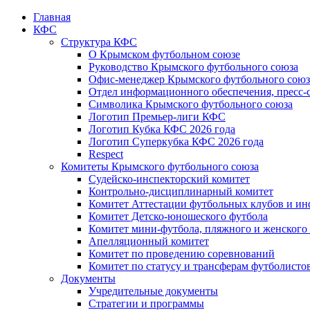
Главная
КФС
Структура КФС
О Крымском футбольном союзе
Руководство Крымского футбольного союза
Офис-менеджер Крымского футбольного союз
Отдел информационного обеспечения, пресс-
Символика Крымского футбольного союза
Логотип Премьер-лиги КФС
Логотип Кубка КФС 2026 года
Логотип Суперкубка КФС 2026 года
Respect
Комитеты Крымского футбольного союза
Судейско-инспекторский комитет
Контрольно-дисциплинарный комитет
Комитет Аттестации футбольных клубов и и
Комитет Детско-юношеского футбола
Комитет мини-футбола, пляжного и женского
Апелляционный комитет
Комитет по проведению соревнований
Комитет по статусу и трансферам футболисто
Документы
Учредительные документы
Стратегии и программы