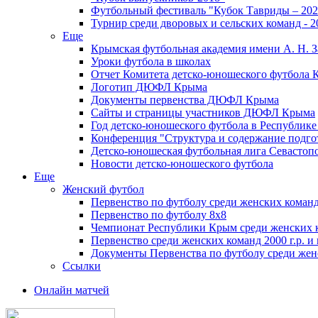
Футбольный фестиваль "Кубок Тавриды – 202
Турнир среди дворовых и сельских команд - 2
Еще
Крымская футбольная академия имени А. Н. З
Уроки футбола в школах
Отчет Комитета детско-юношеского футбола 
Логотип ДЮФЛ Крыма
Документы первенства ДЮФЛ Крыма
Сайты и страницы участников ДЮФЛ Крыма
Год детско-юношеского футбола в Республик
Конференция "Структура и содержание подгот
Детско-юношеская футбольная лига Севастоп
Новости детско-юношеского футбола
Еще
Женский футбол
Первенство по футболу среди женских команд
Первенство по футболу 8х8
Чемпионат Республики Крым среди женских 
Первенство среди женских команд 2000 г.р. и
Документы Первенства по футболу среди жен
Ссылки
Онлайн матчей