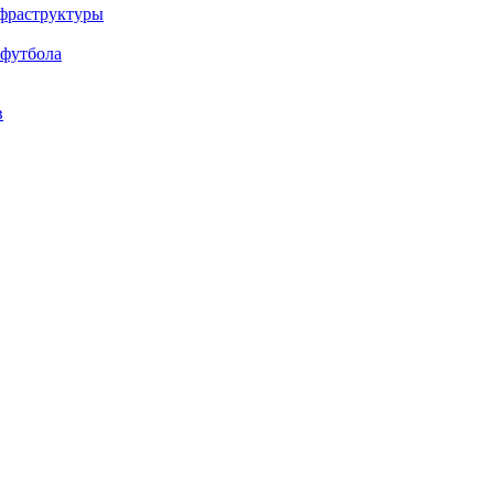
нфраструктуры
 футбола
в