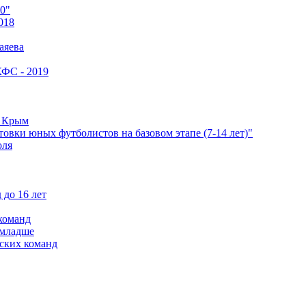
0"
018
аяева
КФС - 2019
е Крым
овки юных футболистов на базовом этапе (7-14 лет)"
оля
 до 16 лет
команд
 младше
ских команд