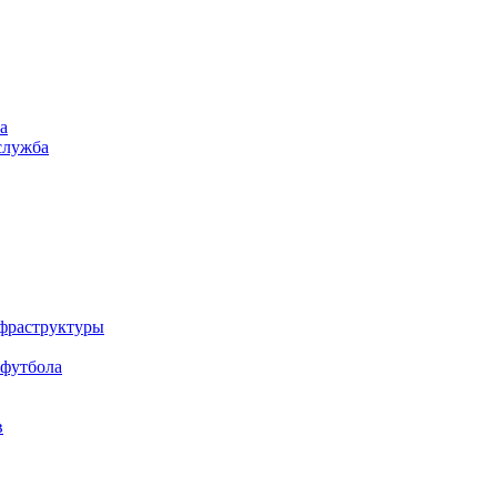
а
служба
нфраструктуры
 футбола
в