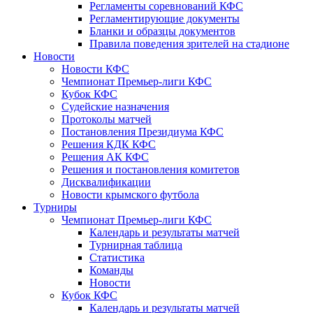
Регламенты соревнований КФС
Регламентирующие документы
Бланки и образцы документов
Правила поведения зрителей на стадионе
Новости
Новости КФС
Чемпионат Премьер-лиги КФС
Кубок КФС
Судейские назначения
Протоколы матчей
Постановления Президиума КФС
Решения КДК КФС
Решения АК КФС
Решения и постановления комитетов
Дисквалификации
Новости крымского футбола
Турниры
Чемпионат Премьер-лиги КФС
Календарь и результаты матчей
Турнирная таблица
Статистика
Команды
Новости
Кубок КФС
Календарь и результаты матчей