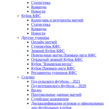
Статистика
Команды
Новости
Кубок КФС
Календарь и результаты матчей
Статистика
Команды
Новости
Другие турниры
Онлайн матчей
Суперкубок КФС
Зимний Кубок КФС
Переходные матчи Премьер-лиги КФС
Открытый зимний Кубок КФС
Кубок "Крымская весна"
Кубок Премьер-лиги КФС
Регламенты турниров КФС
Ссылки
Год сельского футбола – 2021
Год ветеранского футбола – 2020
Видео
Протокольные данные матчей
Судейские назначения
Дисквалификации игроков и официальных
лиц футбольных клубов