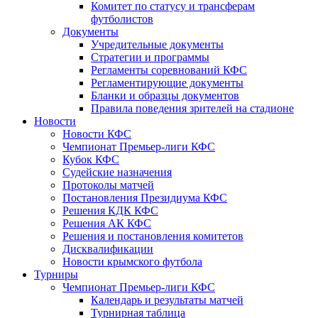
Комитет по статусу и трансферам
футболистов
Документы
Учредительные документы
Стратегии и программы
Регламенты соревнований КФС
Регламентирующие документы
Бланки и образцы документов
Правила поведения зрителей на стадионе
Новости
Новости КФС
Чемпионат Премьер-лиги КФС
Кубок КФС
Судейские назначения
Протоколы матчей
Постановления Президиума КФС
Решения КДК КФС
Решения АК КФС
Решения и постановления комитетов
Дисквалификации
Новости крымского футбола
Турниры
Чемпионат Премьер-лиги КФС
Календарь и результаты матчей
Турнирная таблица