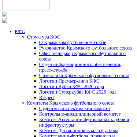
КФС
Структура КФС
О Крымском футбольном союзе
Руководство Крымского футбольного союза
Офис-менеджер Крымского футбольного
союза
Отдел информационного обеспечения,
пресс-служба
Символика Крымского футбольного союза
Логотип Премьер-лиги КФС
Логотип Кубка КФС 2026 года
Логотип Суперкубка КФС 2026 года
Respect
Комитеты Крымского футбольного союза
Судейско-инспекторский комитет
Контрольно-дисциплинарный комитет
Комитет Аттестации футбольных клубов и
инфраструктуры
Комитет Детско-юношеского футбола
Комитет мини-футбола, пляжного и