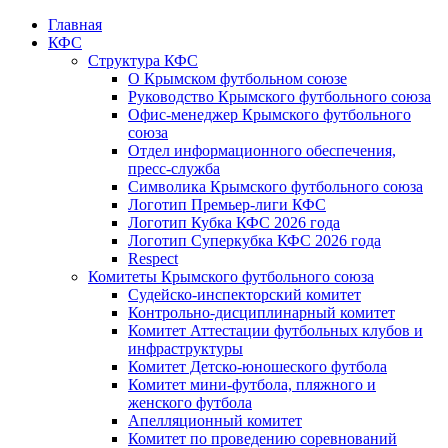
Главная
КФС
Структура КФС
О Крымском футбольном союзе
Руководство Крымского футбольного союза
Офис-менеджер Крымского футбольного
союза
Отдел информационного обеспечения,
пресс-служба
Символика Крымского футбольного союза
Логотип Премьер-лиги КФС
Логотип Кубка КФС 2026 года
Логотип Суперкубка КФС 2026 года
Respect
Комитеты Крымского футбольного союза
Судейско-инспекторский комитет
Контрольно-дисциплинарный комитет
Комитет Аттестации футбольных клубов и
инфраструктуры
Комитет Детско-юношеского футбола
Комитет мини-футбола, пляжного и
женского футбола
Апелляционный комитет
Комитет по проведению соревнований