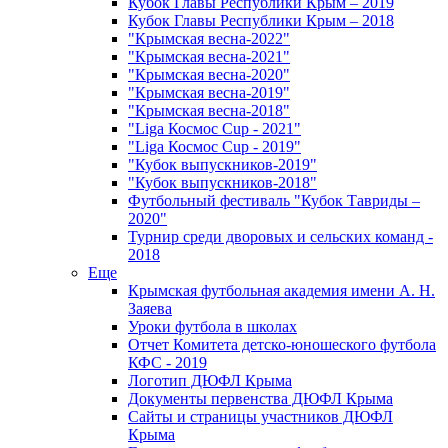
Кубок Главы Республики Крым – 2019
Кубок Главы Республики Крым – 2018
"Крымская весна-2022"
"Крымская весна-2021"
"Крымская весна-2020"
"Крымская весна-2019"
"Крымская весна-2018"
"Liga Космос Cup - 2021"
"Liga Космос Cup - 2019"
"Кубок выпускников-2019"
"Кубок выпускников-2018"
Футбольный фестиваль "Кубок Тавриды –
2020"
Турнир среди дворовых и сельских команд -
2018
Еще
Крымская футбольная академия имени А. Н.
Заяева
Уроки футбола в школах
Отчет Комитета детско-юношеского футбола
КФС - 2019
Логотип ДЮФЛ Крыма
Документы первенства ДЮФЛ Крыма
Сайты и страницы участников ДЮФЛ
Крыма