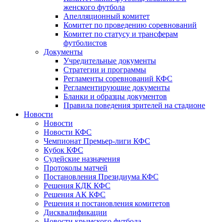
женского футбола
Апелляционный комитет
Комитет по проведению соревнований
Комитет по статусу и трансферам
футболистов
Документы
Учредительные документы
Стратегии и программы
Регламенты соревнований КФС
Регламентирующие документы
Бланки и образцы документов
Правила поведения зрителей на стадионе
Новости
Новости
Новости КФС
Чемпионат Премьер-лиги КФС
Кубок КФС
Судейские назначения
Протоколы матчей
Постановления Президиума КФС
Решения КДК КФС
Решения АК КФС
Решения и постановления комитетов
Дисквалификации
Новости крымского футбола