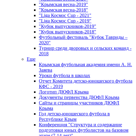
"Крымская весна-2019"
"Крымская весна-2018"
"Liga Космос Cup - 2021"
"Liga Космос Cup - 2019"
"Кубок выпускников-2019"
"Кубок выпускников-2018"
Футбольный фестиваль "Кубок Тавриды –
2020"
Турнир среди дворовых и сельских команд -
2018
Еще
Крымская футбольная академия имени А. Н.
Заяева
Уроки футбола в школах
Отчет Комитета детско-юношеского футбола
КФС - 2019
Логотип ДЮФЛ Крыма
Документы первенства ДЮФЛ Крыма
Сайты и страницы участников ДЮФЛ
Крыма
Год детско-юношеского футбола в
Республике Крым
Конференция "Структура и содержание
подготовки юных футболистов на базовом
этапе (7-14 лет)"