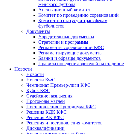
женского футбола
Апелляционный комитет
Комитет по проведению соревнований
Комитет по статусу и трансферам
футболистов
Документы
Учредительные документы
Стратегии и программы
Регламенты соревнований КФС
Регламентирующие документы
Бланки и образцы документов
Правила поведения зрителей на стадионе
Новости
Новости
Новости КФС
Чемпионат Премьер-лиги КФС
Кубок КФС
Судейские назначения
Протоколы матчей
Постановления Президиума КФС
Решения КДК КФС
Решения АК КФС
Решения и постановления комитетов
Дисквалификации
Новости крымского футбола