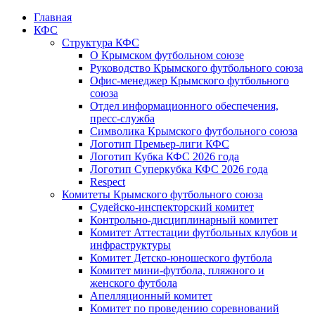
Главная
КФС
Структура КФС
О Крымском футбольном союзе
Руководство Крымского футбольного союза
Офис-менеджер Крымского футбольного
союза
Отдел информационного обеспечения,
пресс-служба
Символика Крымского футбольного союза
Логотип Премьер-лиги КФС
Логотип Кубка КФС 2026 года
Логотип Суперкубка КФС 2026 года
Respect
Комитеты Крымского футбольного союза
Судейско-инспекторский комитет
Контрольно-дисциплинарный комитет
Комитет Аттестации футбольных клубов и
инфраструктуры
Комитет Детско-юношеского футбола
Комитет мини-футбола, пляжного и
женского футбола
Апелляционный комитет
Комитет по проведению соревнований