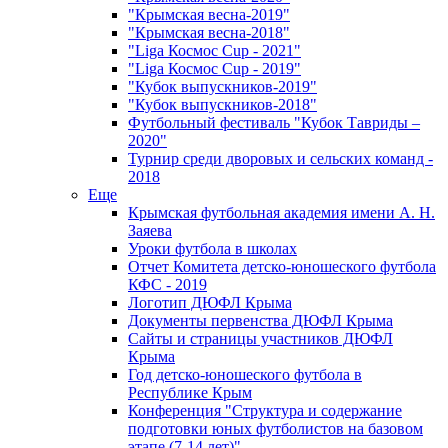
"Крымская весна-2019"
"Крымская весна-2018"
"Liga Космос Cup - 2021"
"Liga Космос Cup - 2019"
"Кубок выпускников-2019"
"Кубок выпускников-2018"
Футбольный фестиваль "Кубок Тавриды –
2020"
Турнир среди дворовых и сельских команд -
2018
Еще
Крымская футбольная академия имени А. Н.
Заяева
Уроки футбола в школах
Отчет Комитета детско-юношеского футбола
КФС - 2019
Логотип ДЮФЛ Крыма
Документы первенства ДЮФЛ Крыма
Сайты и страницы участников ДЮФЛ
Крыма
Год детско-юношеского футбола в
Республике Крым
Конференция "Структура и содержание
подготовки юных футболистов на базовом
этапе (7-14 лет)"