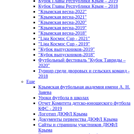
Кубок Главы Республики Крым – 2019
Кубок Главы Республики Крым – 2018
"Крымская весна-2022"
"Крымская весна-2021"
"Крымская весна-2020"
"Крымская весна-2019"
"Крымская весна-2018"
"Liga Космос Cup - 2021"
"Liga Космос Cup - 2019"
"Кубок выпускников-2019"
"Кубок выпускников-2018"
Футбольный фестиваль "Кубок Тавриды –
2020"
Турнир среди дворовых и сельских команд -
2018
Еще
Крымская футбольная академия имени А. Н.
Заяева
Уроки футбола в школах
Отчет Комитета детско-юношеского футбола
КФС - 2019
Логотип ДЮФЛ Крыма
Документы первенства ДЮФЛ Крыма
Сайты и страницы участников ДЮФЛ
Крыма