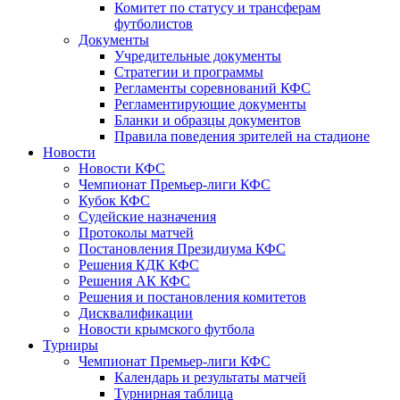
Комитет по статусу и трансферам
футболистов
Документы
Учредительные документы
Стратегии и программы
Регламенты соревнований КФС
Регламентирующие документы
Бланки и образцы документов
Правила поведения зрителей на стадионе
Новости
Новости КФС
Чемпионат Премьер-лиги КФС
Кубок КФС
Судейские назначения
Протоколы матчей
Постановления Президиума КФС
Решения КДК КФС
Решения АК КФС
Решения и постановления комитетов
Дисквалификации
Новости крымского футбола
Турниры
Чемпионат Премьер-лиги КФС
Календарь и результаты матчей
Турнирная таблица