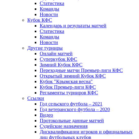
Статистика
Команды
Новости
Кубок КФС
Календарь и результаты матчей
Статистика
Команды
Новости
Другие турниры
Онлайн матчей
Суперкубок КФС
Зимний Кубок КФС
Переходные матчи Премьер-лиги КФС
Открытый зимний Кубок КФС
Кубок "Крымская весна"
Кубок Премьер-лиги КФС
Регламенты турниров КФС
Ссылки
Год сельского футбола – 2021
Год ветеранского футбола – 2020
Видео
Протокольные данные матчей
Судейские назначения
Дисквалификации игроков и официальных
лиц футбольных клубов