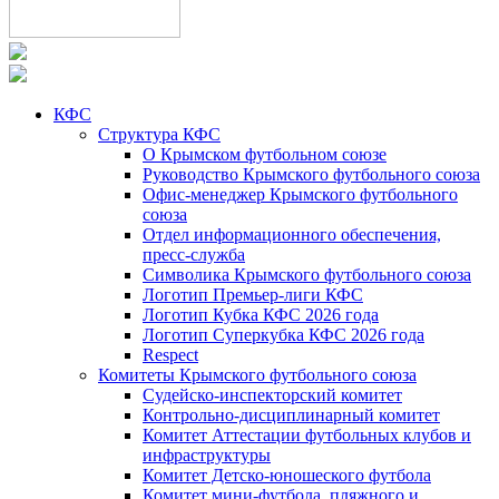
КФС
Структура КФС
О Крымском футбольном союзе
Руководство Крымского футбольного союза
Офис-менеджер Крымского футбольного
союза
Отдел информационного обеспечения,
пресс-служба
Символика Крымского футбольного союза
Логотип Премьер-лиги КФС
Логотип Кубка КФС 2026 года
Логотип Суперкубка КФС 2026 года
Respect
Комитеты Крымского футбольного союза
Судейско-инспекторский комитет
Контрольно-дисциплинарный комитет
Комитет Аттестации футбольных клубов и
инфраструктуры
Комитет Детско-юношеского футбола
Комитет мини-футбола, пляжного и