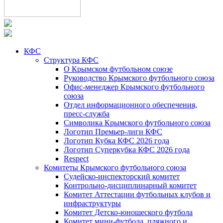
КФС
Структура КФС
О Крымском футбольном союзе
Руководство Крымского футбольного союза
Офис-менеджер Крымского футбольного
союза
Отдел информационного обеспечения,
пресс-служба
Символика Крымского футбольного союза
Логотип Премьер-лиги КФС
Логотип Кубка КФС 2026 года
Логотип Суперкубка КФС 2026 года
Respect
Комитеты Крымского футбольного союза
Судейско-инспекторский комитет
Контрольно-дисциплинарный комитет
Комитет Аттестации футбольных клубов и
инфраструктуры
Комитет Детско-юношеского футбола
Комитет мини-футбола, пляжного и