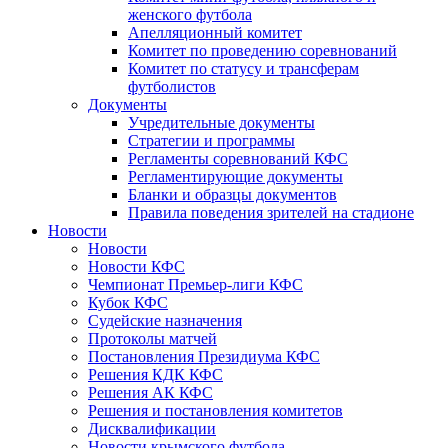
женского футбола
Апелляционный комитет
Комитет по проведению соревнований
Комитет по статусу и трансферам
футболистов
Документы
Учредительные документы
Стратегии и программы
Регламенты соревнований КФС
Регламентирующие документы
Бланки и образцы документов
Правила поведения зрителей на стадионе
Новости
Новости
Новости КФС
Чемпионат Премьер-лиги КФС
Кубок КФС
Судейские назначения
Протоколы матчей
Постановления Президиума КФС
Решения КДК КФС
Решения АК КФС
Решения и постановления комитетов
Дисквалификации
Новости крымского футбола