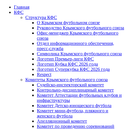
Главная
КФС
Структура КФС
О Крымском футбольном союзе
Руководство Крымского футбольного союза
Офис-менеджер Крымского футбольного
союза
Отдел информационного обеспечения,
пресс-служба
Символика Крымского футбольного союза
Логотип Премьер-лиги КФС
Логотип Кубка КФС 2026 года
Логотип Суперкубка КФС 2026 года
Respect
Комитеты Крымского футбольного союза
Судейско-инспекторский комитет
Контрольно-дисциплинарный комитет
Комитет Аттестации футбольных клубов и
инфраструктуры
Комитет Детско-юношеского футбола
Комитет мини-футбола, пляжного и
женского футбола
Апелляционный комитет
Комитет по проведению соревнований