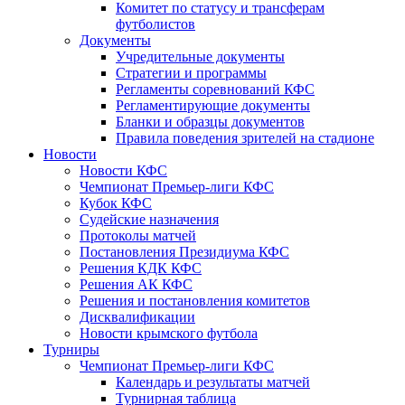
Комитет по статусу и трансферам
футболистов
Документы
Учредительные документы
Стратегии и программы
Регламенты соревнований КФС
Регламентирующие документы
Бланки и образцы документов
Правила поведения зрителей на стадионе
Новости
Новости КФС
Чемпионат Премьер-лиги КФС
Кубок КФС
Судейские назначения
Протоколы матчей
Постановления Президиума КФС
Решения КДК КФС
Решения АК КФС
Решения и постановления комитетов
Дисквалификации
Новости крымского футбола
Турниры
Чемпионат Премьер-лиги КФС
Календарь и результаты матчей
Турнирная таблица