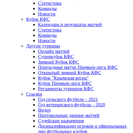
Статистика
Команды
Новости
Кубок КФС
Календарь и результаты матчей
Статистика
Команды
Новости
Другие турниры
Онлайн матчей
Суперкубок КФС
Зимний Кубок КФС
Переходные матчи Премьер-лиги КФС
Открытый зимний Кубок КФС
Кубок "Крымская весна"
Кубок Премьер-лиги КФС
Регламенты турниров КФС
Ссылки
Год сельского футбола – 2021
Год ветеранского футбола – 2020
Видео
Протокольные данные матчей
Судейские назначения
Дисквалификации игроков и официальных
лиц футбольных клубов