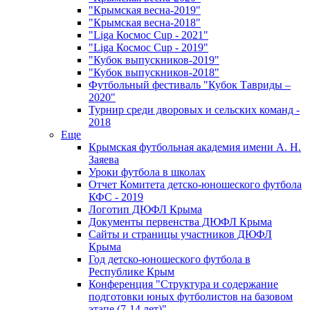
"Крымская весна-2019"
"Крымская весна-2018"
"Liga Космос Cup - 2021"
"Liga Космос Cup - 2019"
"Кубок выпускников-2019"
"Кубок выпускников-2018"
Футбольный фестиваль "Кубок Тавриды –
2020"
Турнир среди дворовых и сельских команд -
2018
Еще
Крымская футбольная академия имени А. Н.
Заяева
Уроки футбола в школах
Отчет Комитета детско-юношеского футбола
КФС - 2019
Логотип ДЮФЛ Крыма
Документы первенства ДЮФЛ Крыма
Сайты и страницы участников ДЮФЛ
Крыма
Год детско-юношеского футбола в
Республике Крым
Конференция "Структура и содержание
подготовки юных футболистов на базовом
этапе (7-14 лет)"