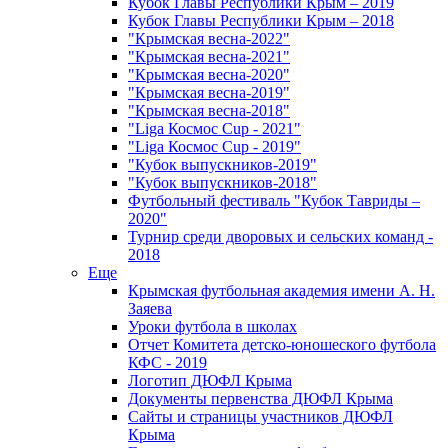
Кубок Главы Республики Крым – 2019
Кубок Главы Республики Крым – 2018
"Крымская весна-2022"
"Крымская весна-2021"
"Крымская весна-2020"
"Крымская весна-2019"
"Крымская весна-2018"
"Liga Космос Cup - 2021"
"Liga Космос Cup - 2019"
"Кубок выпускников-2019"
"Кубок выпускников-2018"
Футбольный фестиваль "Кубок Тавриды –
2020"
Турнир среди дворовых и сельских команд -
2018
Еще
Крымская футбольная академия имени А. Н.
Заяева
Уроки футбола в школах
Отчет Комитета детско-юношеского футбола
КФС - 2019
Логотип ДЮФЛ Крыма
Документы первенства ДЮФЛ Крыма
Сайты и страницы участников ДЮФЛ
Крыма