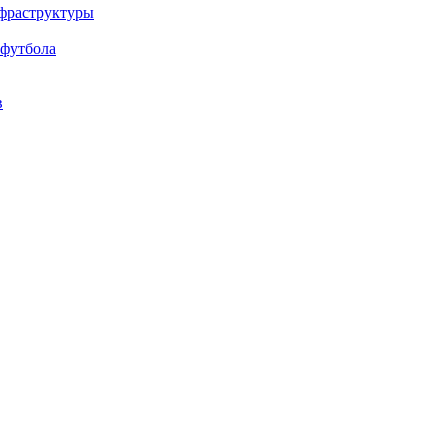
нфраструктуры
 футбола
в