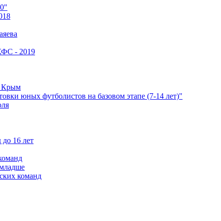
0"
018
аяева
КФС - 2019
е Крым
овки юных футболистов на базовом этапе (7-14 лет)"
оля
 до 16 лет
команд
 младше
ских команд