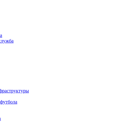
а
служба
нфраструктуры
 футбола
в