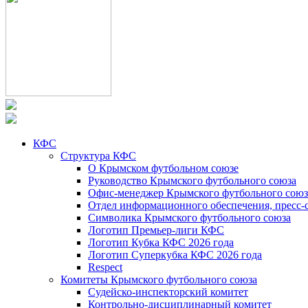
КФС
Структура КФС
О Крымском футбольном союзе
Руководство Крымского футбольного союза
Офис-менеджер Крымского футбольного союз
Отдел информационного обеспечения, пресс-
Символика Крымского футбольного союза
Логотип Премьер-лиги КФС
Логотип Кубка КФС 2026 года
Логотип Суперкубка КФС 2026 года
Respect
Комитеты Крымского футбольного союза
Судейско-инспекторский комитет
Контрольно-дисциплинарный комитет