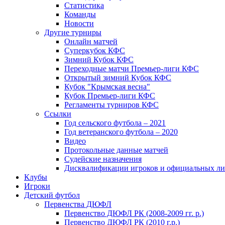
Статистика
Команды
Новости
Другие турниры
Онлайн матчей
Суперкубок КФС
Зимний Кубок КФС
Переходные матчи Премьер-лиги КФС
Открытый зимний Кубок КФС
Кубок "Крымская весна"
Кубок Премьер-лиги КФС
Регламенты турниров КФС
Ссылки
Год сельского футбола – 2021
Год ветеранского футбола – 2020
Видео
Протокольные данные матчей
Судейские назначения
Дисквалификации игроков и официальных ли
Клубы
Игроки
Детский футбол
Первенства ДЮФЛ
Первенство ДЮФЛ РК (2008-2009 гг. р.)
Первенство ДЮФЛ РК (2010 г.р.)