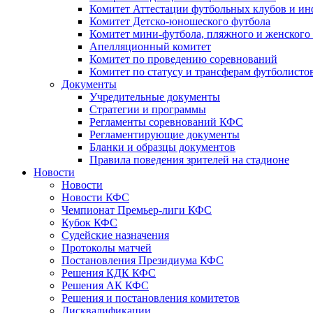
Комитет Аттестации футбольных клубов и и
Комитет Детско-юношеского футбола
Комитет мини-футбола, пляжного и женского
Апелляционный комитет
Комитет по проведению соревнований
Комитет по статусу и трансферам футболисто
Документы
Учредительные документы
Стратегии и программы
Регламенты соревнований КФС
Регламентирующие документы
Бланки и образцы документов
Правила поведения зрителей на стадионе
Новости
Новости
Новости КФС
Чемпионат Премьер-лиги КФС
Кубок КФС
Судейские назначения
Протоколы матчей
Постановления Президиума КФС
Решения КДК КФС
Решения АК КФС
Решения и постановления комитетов
Дисквалификации