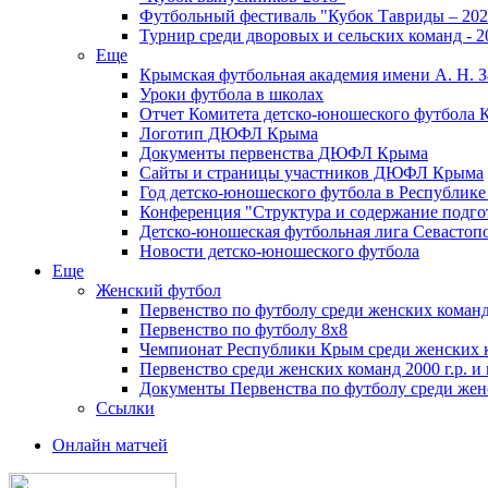
Футбольный фестиваль "Кубок Тавриды – 202
Турнир среди дворовых и сельских команд - 2
Еще
Крымская футбольная академия имени А. Н. З
Уроки футбола в школах
Отчет Комитета детско-юношеского футбола 
Логотип ДЮФЛ Крыма
Документы первенства ДЮФЛ Крыма
Сайты и страницы участников ДЮФЛ Крыма
Год детско-юношеского футбола в Республик
Конференция "Структура и содержание подгот
Детско-юношеская футбольная лига Севастоп
Новости детско-юношеского футбола
Еще
Женский футбол
Первенство по футболу среди женских команд
Первенство по футболу 8х8
Чемпионат Республики Крым среди женских 
Первенство среди женских команд 2000 г.р. и
Документы Первенства по футболу среди жен
Ссылки
Онлайн матчей