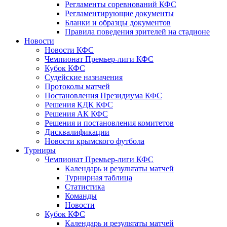
Регламенты соревнований КФС
Регламентирующие документы
Бланки и образцы документов
Правила поведения зрителей на стадионе
Новости
Новости КФС
Чемпионат Премьер-лиги КФС
Кубок КФС
Судейские назначения
Протоколы матчей
Постановления Президиума КФС
Решения КДК КФС
Решения АК КФС
Решения и постановления комитетов
Дисквалификации
Новости крымского футбола
Турниры
Чемпионат Премьер-лиги КФС
Календарь и результаты матчей
Турнирная таблица
Статистика
Команды
Новости
Кубок КФС
Календарь и результаты матчей