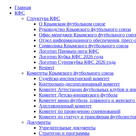
Главная
КФС
Структура КФС
О Крымском футбольном союзе
Руководство Крымского футбольного союза
Офис-менеджер Крымского футбольного союз
Отдел информационного обеспечения, пресс-
Символика Крымского футбольного союза
Логотип Премьер-лиги КФС
Логотип Кубка КФС 2026 года
Логотип Суперкубка КФС 2026 года
Respect
Комитеты Крымского футбольного союза
Судейско-инспекторский комитет
Контрольно-дисциплинарный комитет
Комитет Аттестации футбольных клубов и и
Комитет Детско-юношеского футбола
Комитет мини-футбола, пляжного и женского
Апелляционный комитет
Комитет по проведению соревнований
Комитет по статусу и трансферам футболисто
Документы
Учредительные документы
Стратегии и программы