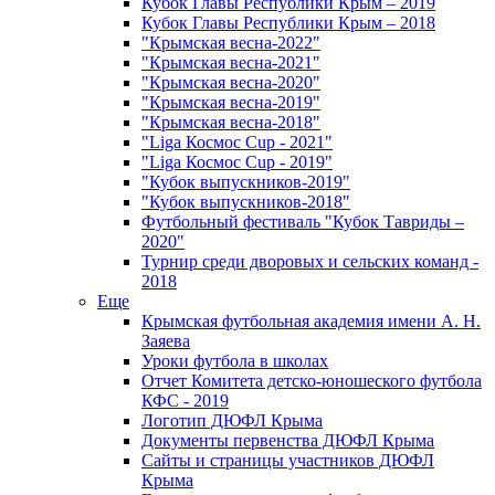
Кубок Главы Республики Крым – 2019
Кубок Главы Республики Крым – 2018
"Крымская весна-2022"
"Крымская весна-2021"
"Крымская весна-2020"
"Крымская весна-2019"
"Крымская весна-2018"
"Liga Космос Cup - 2021"
"Liga Космос Cup - 2019"
"Кубок выпускников-2019"
"Кубок выпускников-2018"
Футбольный фестиваль "Кубок Тавриды –
2020"
Турнир среди дворовых и сельских команд -
2018
Еще
Крымская футбольная академия имени А. Н.
Заяева
Уроки футбола в школах
Отчет Комитета детско-юношеского футбола
КФС - 2019
Логотип ДЮФЛ Крыма
Документы первенства ДЮФЛ Крыма
Сайты и страницы участников ДЮФЛ
Крыма