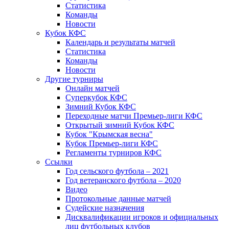
Статистика
Команды
Новости
Кубок КФС
Календарь и результаты матчей
Статистика
Команды
Новости
Другие турниры
Онлайн матчей
Суперкубок КФС
Зимний Кубок КФС
Переходные матчи Премьер-лиги КФС
Открытый зимний Кубок КФС
Кубок "Крымская весна"
Кубок Премьер-лиги КФС
Регламенты турниров КФС
Ссылки
Год сельского футбола – 2021
Год ветеранского футбола – 2020
Видео
Протокольные данные матчей
Судейские назначения
Дисквалификации игроков и официальных
лиц футбольных клубов