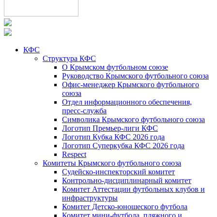
КФС
Структура КФС
О Крымском футбольном союзе
Руководство Крымского футбольного союза
Офис-менеджер Крымского футбольного
союза
Отдел информационного обеспечения,
пресс-служба
Символика Крымского футбольного союза
Логотип Премьер-лиги КФС
Логотип Кубка КФС 2026 года
Логотип Суперкубка КФС 2026 года
Respect
Комитеты Крымского футбольного союза
Судейско-инспекторский комитет
Контрольно-дисциплинарный комитет
Комитет Аттестации футбольных клубов и
инфраструктуры
Комитет Детско-юношеского футбола
Комитет мини-футбола, пляжного и