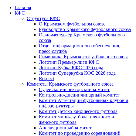
Главная
КФС
Структура КФС
О Крымском футбольном союзе
Руководство Крымского футбольного союза
Офис-менеджер Крымского футбольного
союза
Отдел информационного обеспечения,
пресс-служба
Символика Крымского футбольного союза
Логотип Премьер-лиги КФС
Логотип Кубка КФС 2026 года
Логотип Суперкубка КФС 2026 года
Respect
Комитеты Крымского футбольного союза
Судейско-инспекторский комитет
Контрольно-дисциплинарный комитет
Комитет Аттестации футбольных клубов и
инфраструктуры
Комитет Детско-юношеского футбола
Комитет мини-футбола, пляжного и
женского футбола
Апелляционный комитет
Комитет по проведению соревнований