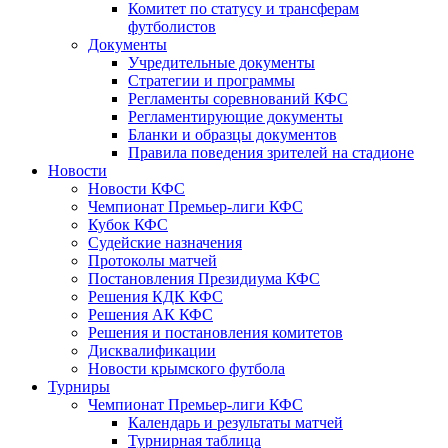
Комитет по статусу и трансферам
футболистов
Документы
Учредительные документы
Стратегии и программы
Регламенты соревнований КФС
Регламентирующие документы
Бланки и образцы документов
Правила поведения зрителей на стадионе
Новости
Новости КФС
Чемпионат Премьер-лиги КФС
Кубок КФС
Судейские назначения
Протоколы матчей
Постановления Президиума КФС
Решения КДК КФС
Решения АК КФС
Решения и постановления комитетов
Дисквалификации
Новости крымского футбола
Турниры
Чемпионат Премьер-лиги КФС
Календарь и результаты матчей
Турнирная таблица