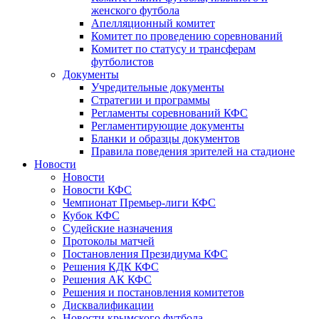
женского футбола
Апелляционный комитет
Комитет по проведению соревнований
Комитет по статусу и трансферам
футболистов
Документы
Учредительные документы
Стратегии и программы
Регламенты соревнований КФС
Регламентирующие документы
Бланки и образцы документов
Правила поведения зрителей на стадионе
Новости
Новости
Новости КФС
Чемпионат Премьер-лиги КФС
Кубок КФС
Судейские назначения
Протоколы матчей
Постановления Президиума КФС
Решения КДК КФС
Решения АК КФС
Решения и постановления комитетов
Дисквалификации
Новости крымского футбола