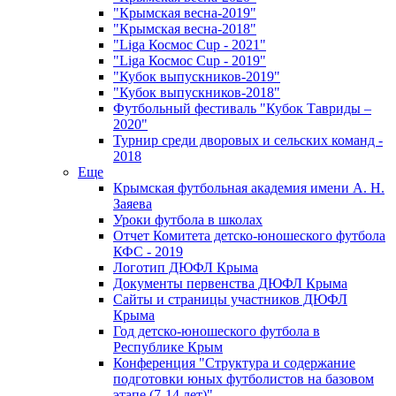
"Крымская весна-2019"
"Крымская весна-2018"
"Liga Космос Cup - 2021"
"Liga Космос Cup - 2019"
"Кубок выпускников-2019"
"Кубок выпускников-2018"
Футбольный фестиваль "Кубок Тавриды –
2020"
Турнир среди дворовых и сельских команд -
2018
Еще
Крымская футбольная академия имени А. Н.
Заяева
Уроки футбола в школах
Отчет Комитета детско-юношеского футбола
КФС - 2019
Логотип ДЮФЛ Крыма
Документы первенства ДЮФЛ Крыма
Сайты и страницы участников ДЮФЛ
Крыма
Год детско-юношеского футбола в
Республике Крым
Конференция "Структура и содержание
подготовки юных футболистов на базовом
этапе (7-14 лет)"