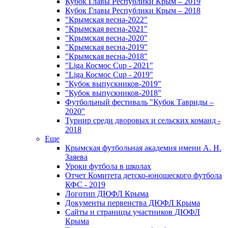
Кубок Главы Республики Крым – 2019
Кубок Главы Республики Крым – 2018
"Крымская весна-2022"
"Крымская весна-2021"
"Крымская весна-2020"
"Крымская весна-2019"
"Крымская весна-2018"
"Liga Космос Cup - 2021"
"Liga Космос Cup - 2019"
"Кубок выпускников-2019"
"Кубок выпускников-2018"
Футбольный фестиваль "Кубок Тавриды –
2020"
Турнир среди дворовых и сельских команд -
2018
Еще
Крымская футбольная академия имени А. Н.
Заяева
Уроки футбола в школах
Отчет Комитета детско-юношеского футбола
КФС - 2019
Логотип ДЮФЛ Крыма
Документы первенства ДЮФЛ Крыма
Сайты и страницы участников ДЮФЛ
Крыма