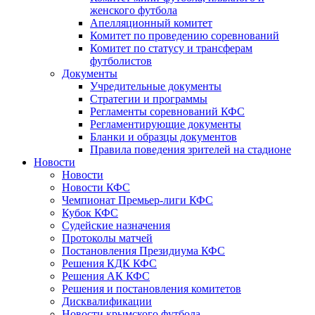
женского футбола
Апелляционный комитет
Комитет по проведению соревнований
Комитет по статусу и трансферам
футболистов
Документы
Учредительные документы
Стратегии и программы
Регламенты соревнований КФС
Регламентирующие документы
Бланки и образцы документов
Правила поведения зрителей на стадионе
Новости
Новости
Новости КФС
Чемпионат Премьер-лиги КФС
Кубок КФС
Судейские назначения
Протоколы матчей
Постановления Президиума КФС
Решения КДК КФС
Решения АК КФС
Решения и постановления комитетов
Дисквалификации
Новости крымского футбола