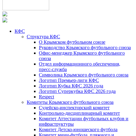
КФС
Структура КФС
О Крымском футбольном союзе
Руководство Крымского футбольного союза
Офис-менеджер Крымского футбольного
союза
Отдел информационного обеспечения,
пресс-служба
Символика Крымского футбольного союза
Логотип Премьер-лиги КФС
Логотип Кубка КФС 2026 года
Логотип Суперкубка КФС 2026 года
Respect
Комитеты Крымского футбольного союза
Судейско-инспекторский комитет
Контрольно-дисциплинарный комитет
Комитет Аттестации футбольных клубов и
инфраструктуры
Комитет Детско-юношеского футбола
Комитет мини-футбола, пляжного и