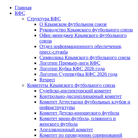
Главная
КФС
Структура КФС
О Крымском футбольном союзе
Руководство Крымского футбольного союза
Офис-менеджер Крымского футбольного
союза
Отдел информационного обеспечения,
пресс-служба
Символика Крымского футбольного союза
Логотип Премьер-лиги КФС
Логотип Кубка КФС 2026 года
Логотип Суперкубка КФС 2026 года
Respect
Комитеты Крымского футбольного союза
Судейско-инспекторский комитет
Контрольно-дисциплинарный комитет
Комитет Аттестации футбольных клубов и
инфраструктуры
Комитет Детско-юношеского футбола
Комитет мини-футбола, пляжного и
женского футбола
Апелляционный комитет
Комитет по проведению соревнований