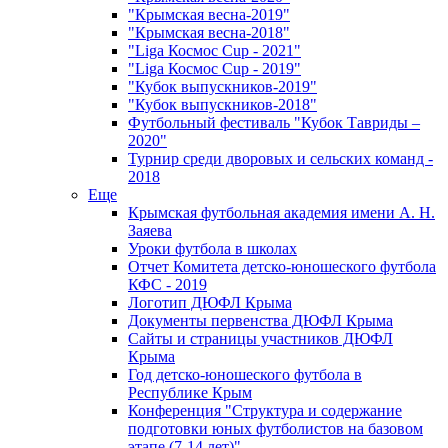
"Крымская весна-2019"
"Крымская весна-2018"
"Liga Космос Cup - 2021"
"Liga Космос Cup - 2019"
"Кубок выпускников-2019"
"Кубок выпускников-2018"
Футбольный фестиваль "Кубок Тавриды –
2020"
Турнир среди дворовых и сельских команд -
2018
Еще
Крымская футбольная академия имени А. Н.
Заяева
Уроки футбола в школах
Отчет Комитета детско-юношеского футбола
КФС - 2019
Логотип ДЮФЛ Крыма
Документы первенства ДЮФЛ Крыма
Сайты и страницы участников ДЮФЛ
Крыма
Год детско-юношеского футбола в
Республике Крым
Конференция "Структура и содержание
подготовки юных футболистов на базовом
этапе (7-14 лет)"