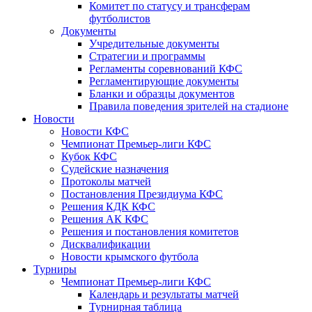
Комитет по статусу и трансферам
футболистов
Документы
Учредительные документы
Стратегии и программы
Регламенты соревнований КФС
Регламентирующие документы
Бланки и образцы документов
Правила поведения зрителей на стадионе
Новости
Новости КФС
Чемпионат Премьер-лиги КФС
Кубок КФС
Судейские назначения
Протоколы матчей
Постановления Президиума КФС
Решения КДК КФС
Решения АК КФС
Решения и постановления комитетов
Дисквалификации
Новости крымского футбола
Турниры
Чемпионат Премьер-лиги КФС
Календарь и результаты матчей
Турнирная таблица