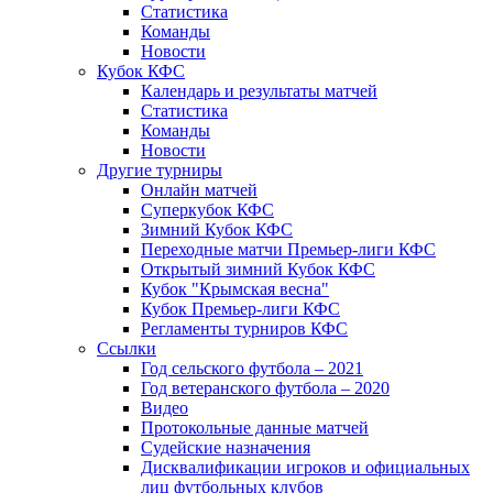
Статистика
Команды
Новости
Кубок КФС
Календарь и результаты матчей
Статистика
Команды
Новости
Другие турниры
Онлайн матчей
Суперкубок КФС
Зимний Кубок КФС
Переходные матчи Премьер-лиги КФС
Открытый зимний Кубок КФС
Кубок "Крымская весна"
Кубок Премьер-лиги КФС
Регламенты турниров КФС
Ссылки
Год сельского футбола – 2021
Год ветеранского футбола – 2020
Видео
Протокольные данные матчей
Судейские назначения
Дисквалификации игроков и официальных
лиц футбольных клубов