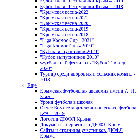
Кубок Главы Республики Крым – 2019
Кубок Главы Республики Крым – 2018
"Крымская весна-2022"
"Крымская весна-2021"
"Крымская весна-2020"
"Крымская весна-2019"
"Крымская весна-2018"
"Liga Космос Cup - 2021"
"Liga Космос Cup - 2019"
"Кубок выпускников-2019"
"Кубок выпускников-2018"
Футбольный фестиваль "Кубок Тавриды –
2020"
Турнир среди дворовых и сельских команд -
2018
Еще
Крымская футбольная академия имени А. Н.
Заяева
Уроки футбола в школах
Отчет Комитета детско-юношеского футбола
КФС - 2019
Логотип ДЮФЛ Крыма
Документы первенства ДЮФЛ Крыма
Сайты и страницы участников ДЮФЛ
Крыма