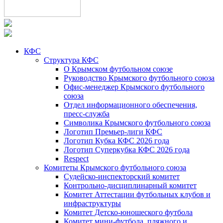
КФС
Структура КФС
О Крымском футбольном союзе
Руководство Крымского футбольного союза
Офис-менеджер Крымского футбольного
союза
Отдел информационного обеспечения,
пресс-служба
Символика Крымского футбольного союза
Логотип Премьер-лиги КФС
Логотип Кубка КФС 2026 года
Логотип Суперкубка КФС 2026 года
Respect
Комитеты Крымского футбольного союза
Судейско-инспекторский комитет
Контрольно-дисциплинарный комитет
Комитет Аттестации футбольных клубов и
инфраструктуры
Комитет Детско-юношеского футбола
Комитет мини-футбола, пляжного и