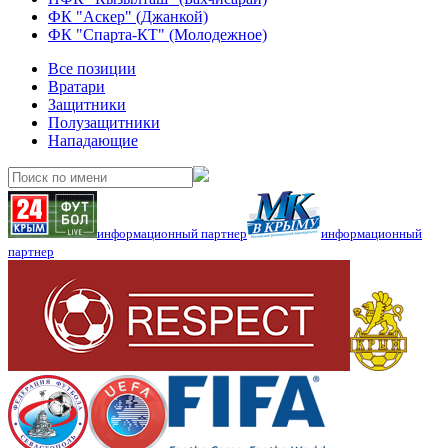
ФК "Аскер" (Джанкой)
ФК "Спарта-КТ" (Молодежное)
Все позиции
Вратари
Защитники
Полузащитники
Нападающие
информационный партнер
информационный
партнер