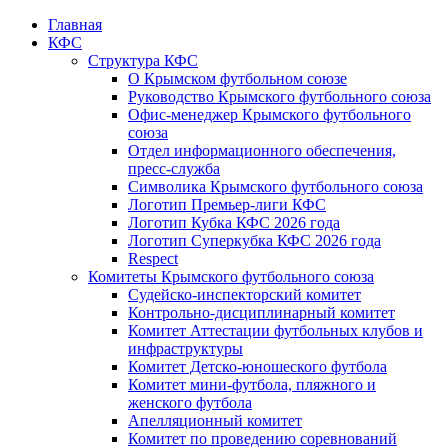
Главная
КФС
Структура КФС
О Крымском футбольном союзе
Руководство Крымского футбольного союза
Офис-менеджер Крымского футбольного
союза
Отдел информационного обеспечения,
пресс-служба
Символика Крымского футбольного союза
Логотип Премьер-лиги КФС
Логотип Кубка КФС 2026 года
Логотип Суперкубка КФС 2026 года
Respect
Комитеты Крымского футбольного союза
Судейско-инспекторский комитет
Контрольно-дисциплинарный комитет
Комитет Аттестации футбольных клубов и
инфраструктуры
Комитет Детско-юношеского футбола
Комитет мини-футбола, пляжного и
женского футбола
Апелляционный комитет
Комитет по проведению соревнований