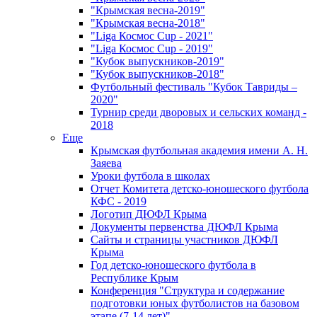
"Крымская весна-2019"
"Крымская весна-2018"
"Liga Космос Cup - 2021"
"Liga Космос Cup - 2019"
"Кубок выпускников-2019"
"Кубок выпускников-2018"
Футбольный фестиваль "Кубок Тавриды –
2020"
Турнир среди дворовых и сельских команд -
2018
Еще
Крымская футбольная академия имени А. Н.
Заяева
Уроки футбола в школах
Отчет Комитета детско-юношеского футбола
КФС - 2019
Логотип ДЮФЛ Крыма
Документы первенства ДЮФЛ Крыма
Сайты и страницы участников ДЮФЛ
Крыма
Год детско-юношеского футбола в
Республике Крым
Конференция "Структура и содержание
подготовки юных футболистов на базовом
этапе (7-14 лет)"