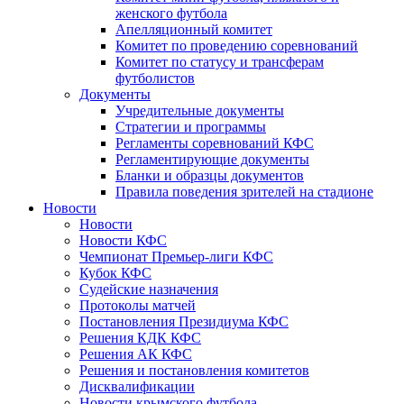
женского футбола
Апелляционный комитет
Комитет по проведению соревнований
Комитет по статусу и трансферам
футболистов
Документы
Учредительные документы
Стратегии и программы
Регламенты соревнований КФС
Регламентирующие документы
Бланки и образцы документов
Правила поведения зрителей на стадионе
Новости
Новости
Новости КФС
Чемпионат Премьер-лиги КФС
Кубок КФС
Судейские назначения
Протоколы матчей
Постановления Президиума КФС
Решения КДК КФС
Решения АК КФС
Решения и постановления комитетов
Дисквалификации
Новости крымского футбола