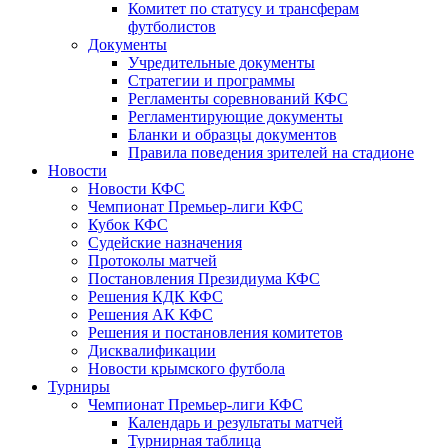
Комитет по статусу и трансферам
футболистов
Документы
Учредительные документы
Стратегии и программы
Регламенты соревнований КФС
Регламентирующие документы
Бланки и образцы документов
Правила поведения зрителей на стадионе
Новости
Новости КФС
Чемпионат Премьер-лиги КФС
Кубок КФС
Судейские назначения
Протоколы матчей
Постановления Президиума КФС
Решения КДК КФС
Решения АК КФС
Решения и постановления комитетов
Дисквалификации
Новости крымского футбола
Турниры
Чемпионат Премьер-лиги КФС
Календарь и результаты матчей
Турнирная таблица