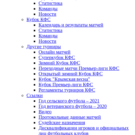
Статистика
Команды
Новости
Кубок КФС
Календарь и результаты матчей
Статистика
Команды
Новости
Другие турниры
Онлайн матчей
Суперкубок КФС
Зимний Кубок КФС
Переходные матчи Премьер-лиги КФС
Открытый зимний Кубок КФС
Кубок "Крымская весна"
Кубок Премьер-лиги КФС
Регламенты турниров КФС
Ссылки
Год сельского футбола – 2021
Год ветеранского футбола – 2020
Видео
Протокольные данные матчей
Судейские назначения
Дисквалификации игроков и официальных
лиц футбольных клубов