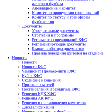
женского футбола
Апелляционный комитет
Комитет по проведению соревнований
Комитет по статусу и трансферам
футболистов
Документы
Учредительные документы
Стратегии и программы
Регламенты соревнований КФС
Регламентирующие документы
Бланки и образцы документов
Правила поведения зрителей на стадионе
Новости
Новости
Новости КФС
Чемпионат Премьер-лиги КФС
Кубок КФС
Судейские назначения
Протоколы матчей
Постановления Президиума КФС
Решения КДК КФС
Решения АК КФС
Решения и постановления комитетов
Дисквалификации
Новости крымского футбола