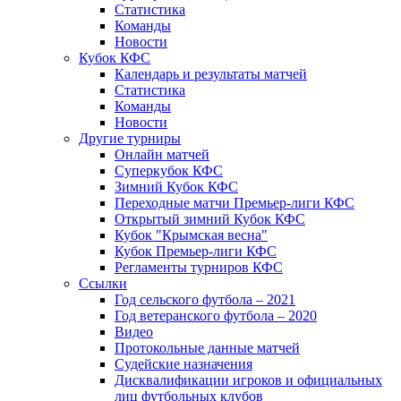
Статистика
Команды
Новости
Кубок КФС
Календарь и результаты матчей
Статистика
Команды
Новости
Другие турниры
Онлайн матчей
Суперкубок КФС
Зимний Кубок КФС
Переходные матчи Премьер-лиги КФС
Открытый зимний Кубок КФС
Кубок "Крымская весна"
Кубок Премьер-лиги КФС
Регламенты турниров КФС
Ссылки
Год сельского футбола – 2021
Год ветеранского футбола – 2020
Видео
Протокольные данные матчей
Судейские назначения
Дисквалификации игроков и официальных
лиц футбольных клубов