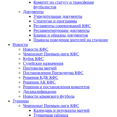
Комитет по статусу и трансферам
футболистов
Документы
Учредительные документы
Стратегии и программы
Регламенты соревнований КФС
Регламентирующие документы
Бланки и образцы документов
Правила поведения зрителей на стадионе
Новости
Новости КФС
Чемпионат Премьер-лиги КФС
Кубок КФС
Судейские назначения
Протоколы матчей
Постановления Президиума КФС
Решения КДК КФС
Решения АК КФС
Решения и постановления комитетов
Дисквалификации
Новости крымского футбола
Турниры
Чемпионат Премьер-лиги КФС
Календарь и результаты матчей
Турнирная таблица