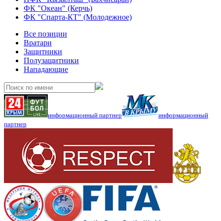
ФК "Океан" (Керчь)
ФК "Спарта-КТ" (Молодежное)
Все позиции
Вратари
Защитники
Полузащитники
Нападающие
информационный партнер
информационный
партнер