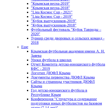
"Крымская весна-2019"
"Крымская весна-2018"
"Liga Космос Cup - 2021"
"Liga Космос Cup - 2019"
"Кубок выпускников-2019"
"Кубок выпускников-2018"
Футбольный фестиваль "Кубок Тавриды –
2020"
Турнир среди дворовых и сельских команд -
2018
Еще
Крымская футбольная академия имени А. Н.
Заяева
Уроки футбола в школах
Отчет Комитета детско-юношеского футбола
КФС - 2019
Логотип ДЮФЛ Крыма
Документы первенства ДЮФЛ Крыма
Сайты и страницы участников ДЮФЛ
Крыма
Год детско-юношеского футбола в
Республике Крым
Конференция "Структура и содержание
подготовки юных футболистов на базовом
этапе (7-14 лет)"