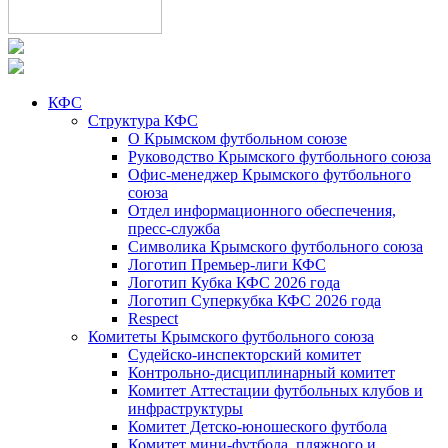
КФС
Структура КФС
О Крымском футбольном союзе
Руководство Крымского футбольного союза
Офис-менеджер Крымского футбольного
союза
Отдел информационного обеспечения,
пресс-служба
Символика Крымского футбольного союза
Логотип Премьер-лиги КФС
Логотип Кубка КФС 2026 года
Логотип Суперкубка КФС 2026 года
Respect
Комитеты Крымского футбольного союза
Судейско-инспекторский комитет
Контрольно-дисциплинарный комитет
Комитет Аттестации футбольных клубов и
инфраструктуры
Комитет Детско-юношеского футбола
Комитет мини-футбола, пляжного и