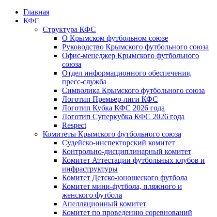
Главная
КФС
Структура КФС
О Крымском футбольном союзе
Руководство Крымского футбольного союза
Офис-менеджер Крымского футбольного
союза
Отдел информационного обеспечения,
пресс-служба
Символика Крымского футбольного союза
Логотип Премьер-лиги КФС
Логотип Кубка КФС 2026 года
Логотип Суперкубка КФС 2026 года
Respect
Комитеты Крымского футбольного союза
Судейско-инспекторский комитет
Контрольно-дисциплинарный комитет
Комитет Аттестации футбольных клубов и
инфраструктуры
Комитет Детско-юношеского футбола
Комитет мини-футбола, пляжного и
женского футбола
Апелляционный комитет
Комитет по проведению соревнований