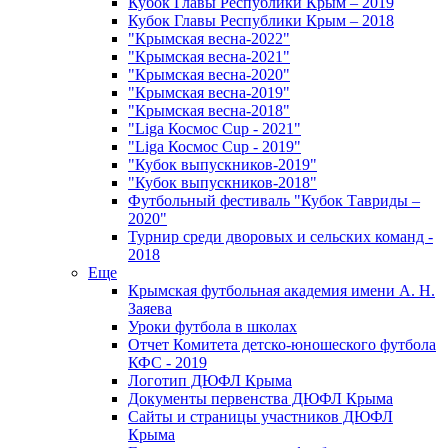
Кубок Главы Республики Крым – 2019
Кубок Главы Республики Крым – 2018
"Крымская весна-2022"
"Крымская весна-2021"
"Крымская весна-2020"
"Крымская весна-2019"
"Крымская весна-2018"
"Liga Космос Cup - 2021"
"Liga Космос Cup - 2019"
"Кубок выпускников-2019"
"Кубок выпускников-2018"
Футбольный фестиваль "Кубок Тавриды –
2020"
Турнир среди дворовых и сельских команд -
2018
Еще
Крымская футбольная академия имени А. Н.
Заяева
Уроки футбола в школах
Отчет Комитета детско-юношеского футбола
КФС - 2019
Логотип ДЮФЛ Крыма
Документы первенства ДЮФЛ Крыма
Сайты и страницы участников ДЮФЛ
Крыма