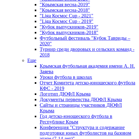
"Крымская весна-2019"
"Крымская весна-2018"
"Liga Космос Cup - 2021"
"Liga Космос Cup - 2019"
"Кубок выпускников-2019"
"Кубок выпускников-2018"
Футбольный фестиваль "Кубок Тавриды –
2020"
Турнир среди дворовых и сельских команд -
2018
Еще
Крымская футбольная академия имени А. Н.
Заяева
Уроки футбола в школах
Отчет Комитета детско-юношеского футбола
КФС - 2019
Логотип ДЮФЛ Крыма
Документы первенства ДЮФЛ Крыма
Сайты и страницы участников ДЮФЛ
Крыма
Год детско-юношеского футбола в
Республике Крым
Конференция "Структура и содержание
подготовки юных футболистов на базовом
этапе (7-14 лет)"