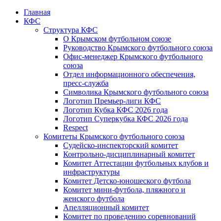
Главная
КФС
Структура КФС
О Крымском футбольном союзе
Руководство Крымского футбольного союза
Офис-менеджер Крымского футбольного
союза
Отдел информационного обеспечения,
пресс-служба
Символика Крымского футбольного союза
Логотип Премьер-лиги КФС
Логотип Кубка КФС 2026 года
Логотип Суперкубка КФС 2026 года
Respect
Комитеты Крымского футбольного союза
Судейско-инспекторский комитет
Контрольно-дисциплинарный комитет
Комитет Аттестации футбольных клубов и
инфраструктуры
Комитет Детско-юношеского футбола
Комитет мини-футбола, пляжного и
женского футбола
Апелляционный комитет
Комитет по проведению соревнований