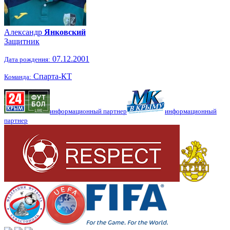
Александр
Янковский
Защитник
07.12.2001
Дата рождения:
Спарта-КТ
Команда:
информационный партнер
информационный
партнер