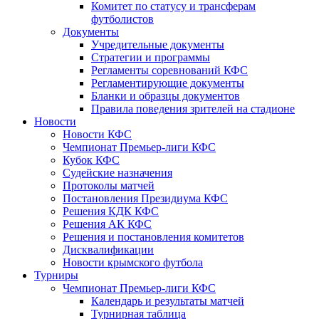
Комитет по статусу и трансферам
футболистов
Документы
Учредительные документы
Стратегии и программы
Регламенты соревнований КФС
Регламентирующие документы
Бланки и образцы документов
Правила поведения зрителей на стадионе
Новости
Новости КФС
Чемпионат Премьер-лиги КФС
Кубок КФС
Судейские назначения
Протоколы матчей
Постановления Президиума КФС
Решения КДК КФС
Решения АК КФС
Решения и постановления комитетов
Дисквалификации
Новости крымского футбола
Турниры
Чемпионат Премьер-лиги КФС
Календарь и результаты матчей
Турнирная таблица