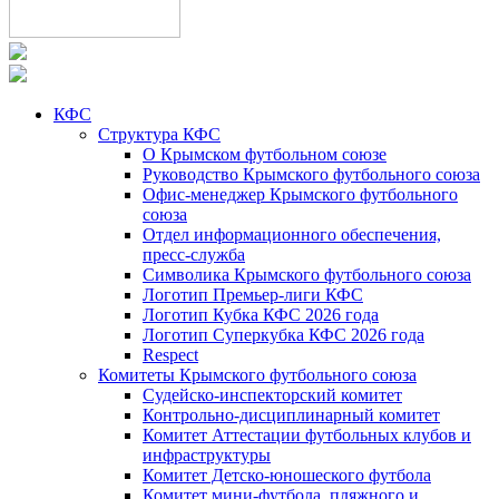
КФС
Структура КФС
О Крымском футбольном союзе
Руководство Крымского футбольного союза
Офис-менеджер Крымского футбольного
союза
Отдел информационного обеспечения,
пресс-служба
Символика Крымского футбольного союза
Логотип Премьер-лиги КФС
Логотип Кубка КФС 2026 года
Логотип Суперкубка КФС 2026 года
Respect
Комитеты Крымского футбольного союза
Судейско-инспекторский комитет
Контрольно-дисциплинарный комитет
Комитет Аттестации футбольных клубов и
инфраструктуры
Комитет Детско-юношеского футбола
Комитет мини-футбола, пляжного и