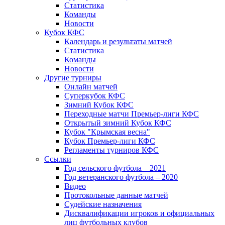
Статистика
Команды
Новости
Кубок КФС
Календарь и результаты матчей
Статистика
Команды
Новости
Другие турниры
Онлайн матчей
Суперкубок КФС
Зимний Кубок КФС
Переходные матчи Премьер-лиги КФС
Открытый зимний Кубок КФС
Кубок "Крымская весна"
Кубок Премьер-лиги КФС
Регламенты турниров КФС
Ссылки
Год сельского футбола – 2021
Год ветеранского футбола – 2020
Видео
Протокольные данные матчей
Судейские назначения
Дисквалификации игроков и официальных
лиц футбольных клубов