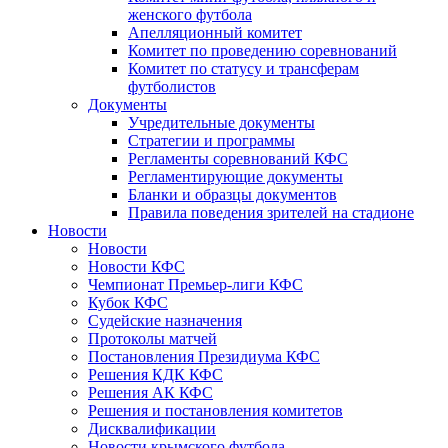
женского футбола
Апелляционный комитет
Комитет по проведению соревнований
Комитет по статусу и трансферам
футболистов
Документы
Учредительные документы
Стратегии и программы
Регламенты соревнований КФС
Регламентирующие документы
Бланки и образцы документов
Правила поведения зрителей на стадионе
Новости
Новости
Новости КФС
Чемпионат Премьер-лиги КФС
Кубок КФС
Судейские назначения
Протоколы матчей
Постановления Президиума КФС
Решения КДК КФС
Решения АК КФС
Решения и постановления комитетов
Дисквалификации
Новости крымского футбола