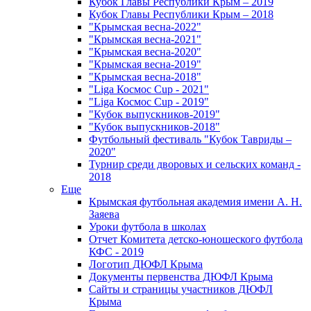
Кубок Главы Республики Крым – 2019
Кубок Главы Республики Крым – 2018
"Крымская весна-2022"
"Крымская весна-2021"
"Крымская весна-2020"
"Крымская весна-2019"
"Крымская весна-2018"
"Liga Космос Cup - 2021"
"Liga Космос Cup - 2019"
"Кубок выпускников-2019"
"Кубок выпускников-2018"
Футбольный фестиваль "Кубок Тавриды –
2020"
Турнир среди дворовых и сельских команд -
2018
Еще
Крымская футбольная академия имени А. Н.
Заяева
Уроки футбола в школах
Отчет Комитета детско-юношеского футбола
КФС - 2019
Логотип ДЮФЛ Крыма
Документы первенства ДЮФЛ Крыма
Сайты и страницы участников ДЮФЛ
Крыма