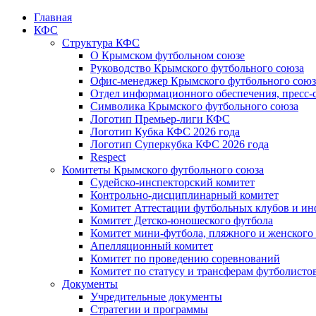
Главная
КФС
Структура КФС
О Крымском футбольном союзе
Руководство Крымского футбольного союза
Офис-менеджер Крымского футбольного союз
Отдел информационного обеспечения, пресс-
Символика Крымского футбольного союза
Логотип Премьер-лиги КФС
Логотип Кубка КФС 2026 года
Логотип Суперкубка КФС 2026 года
Respect
Комитеты Крымского футбольного союза
Судейско-инспекторский комитет
Контрольно-дисциплинарный комитет
Комитет Аттестации футбольных клубов и и
Комитет Детско-юношеского футбола
Комитет мини-футбола, пляжного и женского
Апелляционный комитет
Комитет по проведению соревнований
Комитет по статусу и трансферам футболисто
Документы
Учредительные документы
Стратегии и программы