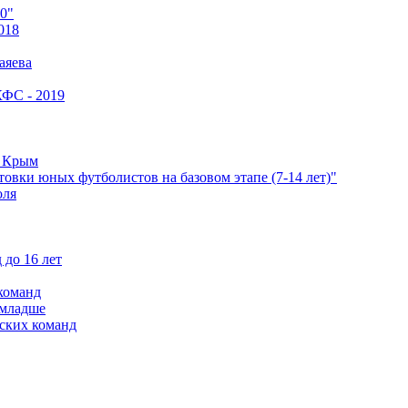
0"
018
аяева
КФС - 2019
е Крым
овки юных футболистов на базовом этапе (7-14 лет)"
оля
 до 16 лет
команд
 младше
ских команд