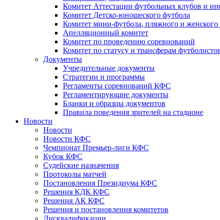
Комитет Аттестации футбольных клубов и и
Комитет Детско-юношеского футбола
Комитет мини-футбола, пляжного и женского
Апелляционный комитет
Комитет по проведению соревнований
Комитет по статусу и трансферам футболисто
Документы
Учредительные документы
Стратегии и программы
Регламенты соревнований КФС
Регламентирующие документы
Бланки и образцы документов
Правила поведения зрителей на стадионе
Новости
Новости
Новости КФС
Чемпионат Премьер-лиги КФС
Кубок КФС
Судейские назначения
Протоколы матчей
Постановления Президиума КФС
Решения КДК КФС
Решения АК КФС
Решения и постановления комитетов
Дисквалификации