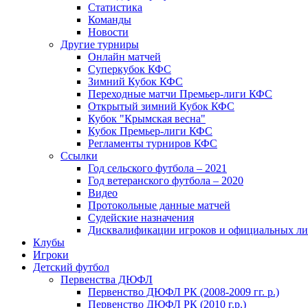
Статистика
Команды
Новости
Другие турниры
Онлайн матчей
Суперкубок КФС
Зимний Кубок КФС
Переходные матчи Премьер-лиги КФС
Открытый зимний Кубок КФС
Кубок "Крымская весна"
Кубок Премьер-лиги КФС
Регламенты турниров КФС
Ссылки
Год сельского футбола – 2021
Год ветеранского футбола – 2020
Видео
Протокольные данные матчей
Судейские назначения
Дисквалификации игроков и официальных ли
Клубы
Игроки
Детский футбол
Первенства ДЮФЛ
Первенство ДЮФЛ РК (2008-2009 гг. р.)
Первенство ДЮФЛ РК (2010 г.р.)