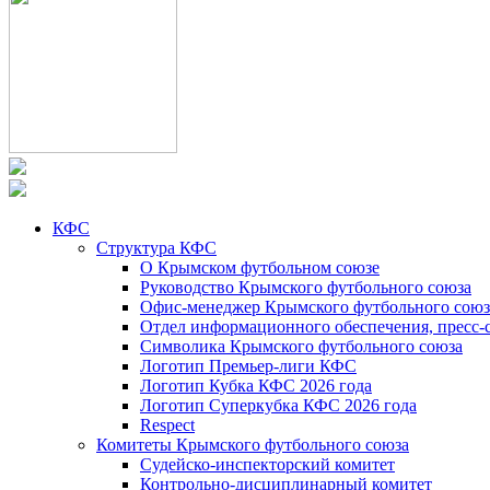
КФС
Структура КФС
О Крымском футбольном союзе
Руководство Крымского футбольного союза
Офис-менеджер Крымского футбольного союз
Отдел информационного обеспечения, пресс-
Символика Крымского футбольного союза
Логотип Премьер-лиги КФС
Логотип Кубка КФС 2026 года
Логотип Суперкубка КФС 2026 года
Respect
Комитеты Крымского футбольного союза
Судейско-инспекторский комитет
Контрольно-дисциплинарный комитет