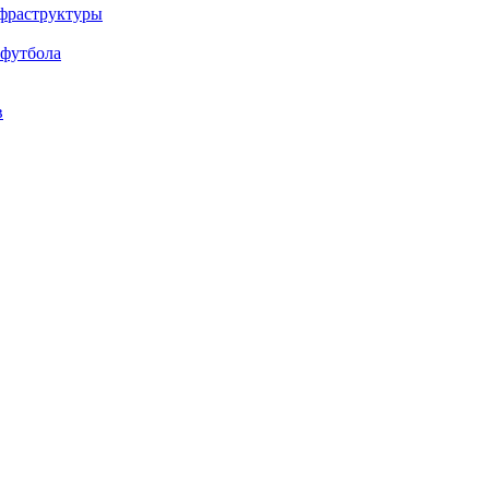
нфраструктуры
 футбола
в