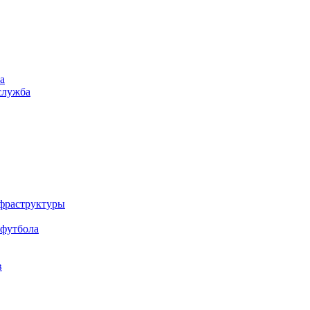
а
служба
нфраструктуры
 футбола
в