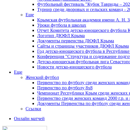
Футбольный фестиваль "Кубок Тавриды – 202
Турнир среди дворовых и сельских команд - 2
Еще
Крымская футбольная академия имени А. Н. З
Уроки футбола в школах
Отчет Комитета детско-юношеского футбола 
Логотип ДЮФЛ Крыма
Документы первенства ДЮФЛ Крыма
Сайты и страницы участников ДЮФЛ Крыма
Год детско-юношеского футбола в Республик
Конференция "Структура и содержание подгот
Детско-юношеская футбольная лига Севастоп
Новости детско-юношеского футбола
Еще
Женский футбол
Первенство по футболу среди женских команд
Первенство по футболу 8х8
Чемпионат Республики Крым среди женских 
Первенство среди женских команд 2000 г.р. и
Документы Первенства по футболу среди жен
Ссылки
Онлайн матчей