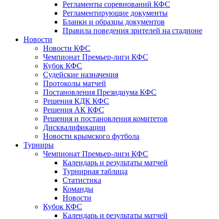
Регламенты соревнований КФС
Регламентирующие документы
Бланки и образцы документов
Правила поведения зрителей на стадионе
Новости
Новости КФС
Чемпионат Премьер-лиги КФС
Кубок КФС
Судейские назначения
Протоколы матчей
Постановления Президиума КФС
Решения КДК КФС
Решения АК КФС
Решения и постановления комитетов
Дисквалификации
Новости крымского футбола
Турниры
Чемпионат Премьер-лиги КФС
Календарь и результаты матчей
Турнирная таблица
Статистика
Команды
Новости
Кубок КФС
Календарь и результаты матчей