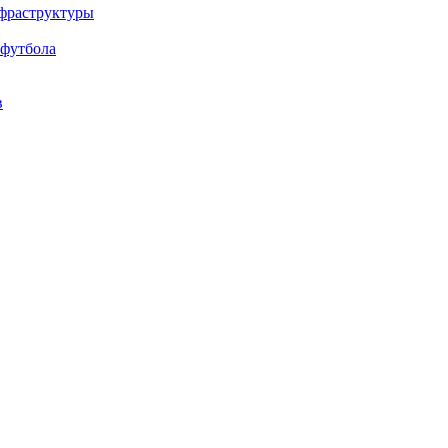
нфраструктуры
 футбола
в