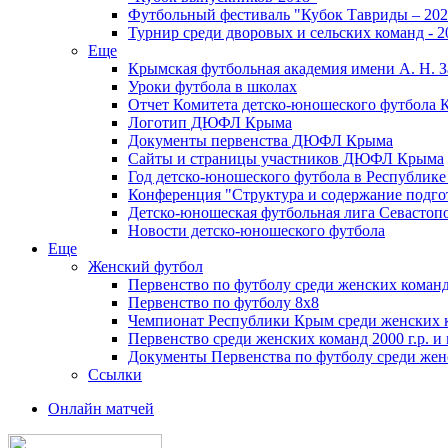
Футбольный фестиваль "Кубок Тавриды – 202
Турнир среди дворовых и сельских команд - 2
Еще
Крымская футбольная академия имени А. Н. З
Уроки футбола в школах
Отчет Комитета детско-юношеского футбола 
Логотип ДЮФЛ Крыма
Документы первенства ДЮФЛ Крыма
Сайты и страницы участников ДЮФЛ Крыма
Год детско-юношеского футбола в Республик
Конференция "Структура и содержание подгот
Детско-юношеская футбольная лига Севастоп
Новости детско-юношеского футбола
Еще
Женский футбол
Первенство по футболу среди женских команд
Первенство по футболу 8х8
Чемпионат Республики Крым среди женских 
Первенство среди женских команд 2000 г.р. и
Документы Первенства по футболу среди жен
Ссылки
Онлайн матчей