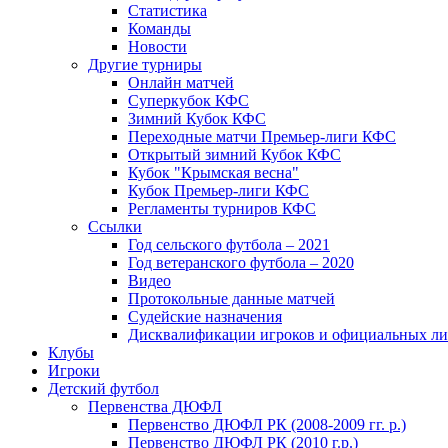
Статистика
Команды
Новости
Другие турниры
Онлайн матчей
Суперкубок КФС
Зимний Кубок КФС
Переходные матчи Премьер-лиги КФС
Открытый зимний Кубок КФС
Кубок "Крымская весна"
Кубок Премьер-лиги КФС
Регламенты турниров КФС
Ссылки
Год сельского футбола – 2021
Год ветеранского футбола – 2020
Видео
Протокольные данные матчей
Судейские назначения
Дисквалификации игроков и официальных ли
Клубы
Игроки
Детский футбол
Первенства ДЮФЛ
Первенство ДЮФЛ РК (2008-2009 гг. р.)
Первенство ДЮФЛ РК (2010 г.р.)