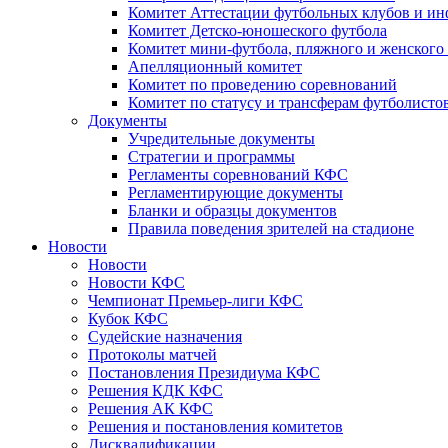
Комитет Аттестации футбольных клубов и и
Комитет Детско-юношеского футбола
Комитет мини-футбола, пляжного и женского
Апелляционный комитет
Комитет по проведению соревнований
Комитет по статусу и трансферам футболисто
Документы
Учредительные документы
Стратегии и программы
Регламенты соревнований КФС
Регламентирующие документы
Бланки и образцы документов
Правила поведения зрителей на стадионе
Новости
Новости
Новости КФС
Чемпионат Премьер-лиги КФС
Кубок КФС
Судейские назначения
Протоколы матчей
Постановления Президиума КФС
Решения КДК КФС
Решения АК КФС
Решения и постановления комитетов
Дисквалификации