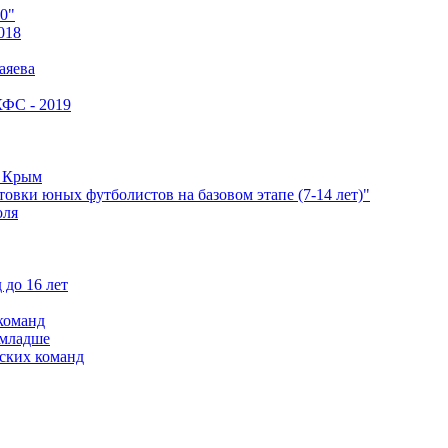
0"
018
аяева
КФС - 2019
е Крым
овки юных футболистов на базовом этапе (7-14 лет)"
оля
 до 16 лет
команд
 младше
ских команд