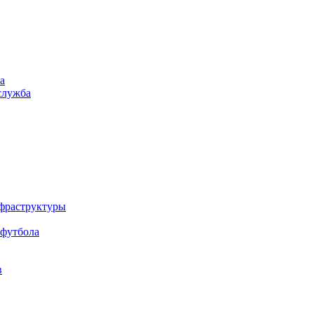
а
служба
нфраструктуры
 футбола
в