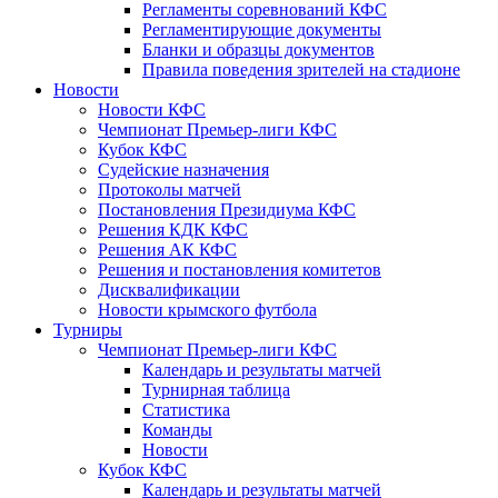
Регламенты соревнований КФС
Регламентирующие документы
Бланки и образцы документов
Правила поведения зрителей на стадионе
Новости
Новости КФС
Чемпионат Премьер-лиги КФС
Кубок КФС
Судейские назначения
Протоколы матчей
Постановления Президиума КФС
Решения КДК КФС
Решения АК КФС
Решения и постановления комитетов
Дисквалификации
Новости крымского футбола
Турниры
Чемпионат Премьер-лиги КФС
Календарь и результаты матчей
Турнирная таблица
Статистика
Команды
Новости
Кубок КФС
Календарь и результаты матчей