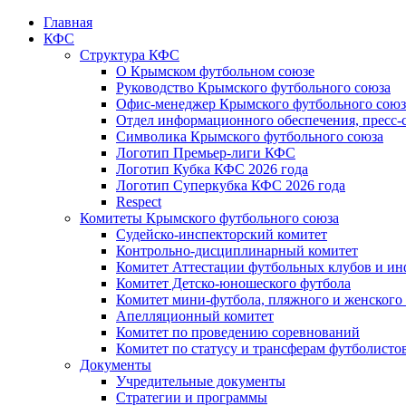
Главная
КФС
Структура КФС
О Крымском футбольном союзе
Руководство Крымского футбольного союза
Офис-менеджер Крымского футбольного союз
Отдел информационного обеспечения, пресс-
Символика Крымского футбольного союза
Логотип Премьер-лиги КФС
Логотип Кубка КФС 2026 года
Логотип Суперкубка КФС 2026 года
Respect
Комитеты Крымского футбольного союза
Судейско-инспекторский комитет
Контрольно-дисциплинарный комитет
Комитет Аттестации футбольных клубов и и
Комитет Детско-юношеского футбола
Комитет мини-футбола, пляжного и женского
Апелляционный комитет
Комитет по проведению соревнований
Комитет по статусу и трансферам футболисто
Документы
Учредительные документы
Стратегии и программы