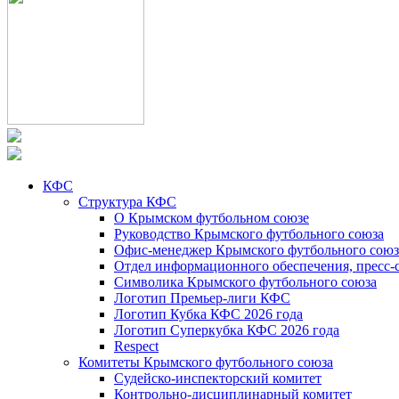
КФС
Структура КФС
О Крымском футбольном союзе
Руководство Крымского футбольного союза
Офис-менеджер Крымского футбольного союз
Отдел информационного обеспечения, пресс-
Символика Крымского футбольного союза
Логотип Премьер-лиги КФС
Логотип Кубка КФС 2026 года
Логотип Суперкубка КФС 2026 года
Respect
Комитеты Крымского футбольного союза
Судейско-инспекторский комитет
Контрольно-дисциплинарный комитет