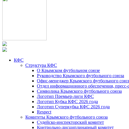
КФС
Структура КФС
О Крымском футбольном союзе
Руководство Крымского футбольного союза
Офис-менеджер Крымского футбольного союз
Отдел информационного обеспечения, пресс-
Символика Крымского футбольного союза
Логотип Премьер-лиги КФС
Логотип Кубка КФС 2026 года
Логотип Суперкубка КФС 2026 года
Respect
Комитеты Крымского футбольного союза
Судейско-инспекторский комитет
Контрольно-дисциплинарный комитет