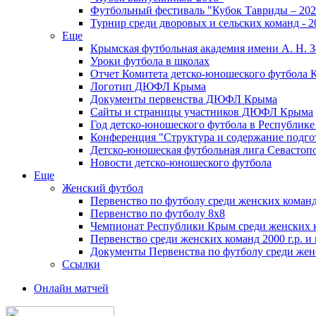
Футбольный фестиваль "Кубок Тавриды – 202
Турнир среди дворовых и сельских команд - 2
Еще
Крымская футбольная академия имени А. Н. З
Уроки футбола в школах
Отчет Комитета детско-юношеского футбола 
Логотип ДЮФЛ Крыма
Документы первенства ДЮФЛ Крыма
Сайты и страницы участников ДЮФЛ Крыма
Год детско-юношеского футбола в Республик
Конференция "Структура и содержание подгот
Детско-юношеская футбольная лига Севастоп
Новости детско-юношеского футбола
Еще
Женский футбол
Первенство по футболу среди женских команд
Первенство по футболу 8х8
Чемпионат Республики Крым среди женских 
Первенство среди женских команд 2000 г.р. и
Документы Первенства по футболу среди жен
Ссылки
Онлайн матчей