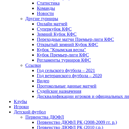
Статистика
Команды
Новости
Другие турниры
Онлайн матчей
Суперкубок КФС
Зимний Кубок КФС
Переходные матчи Премьер-лиги КФС
Открытый зимний Кубок КФС
Кубок "Крымская весна"
Кубок Премьер-лиги КФС
Регламенты турниров КФС
Ссылки
Год сельского футбола – 2021
Год ветеранского футбола – 2020
Видео
Протокольные данные матчей
Судейские назначения
Дисквалификации игроков и официальных ли
Клубы
Игроки
Детский футбол
Первенства ДЮФЛ
Первенство ДЮФЛ РК (2008-2009 гг. р.)
Первенство ДЮФЛ РК (2010 г.р.)