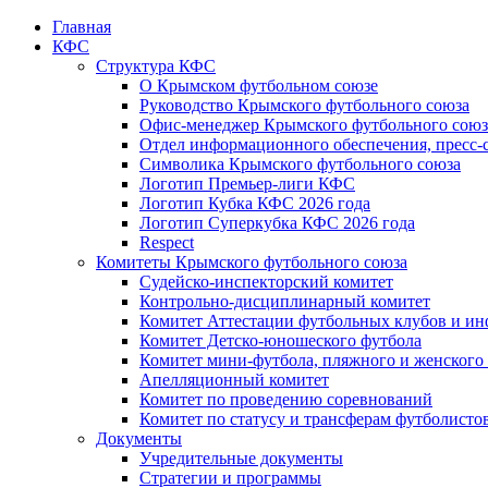
Главная
КФС
Структура КФС
О Крымском футбольном союзе
Руководство Крымского футбольного союза
Офис-менеджер Крымского футбольного союз
Отдел информационного обеспечения, пресс-
Символика Крымского футбольного союза
Логотип Премьер-лиги КФС
Логотип Кубка КФС 2026 года
Логотип Суперкубка КФС 2026 года
Respect
Комитеты Крымского футбольного союза
Судейско-инспекторский комитет
Контрольно-дисциплинарный комитет
Комитет Аттестации футбольных клубов и и
Комитет Детско-юношеского футбола
Комитет мини-футбола, пляжного и женского
Апелляционный комитет
Комитет по проведению соревнований
Комитет по статусу и трансферам футболисто
Документы
Учредительные документы
Стратегии и программы