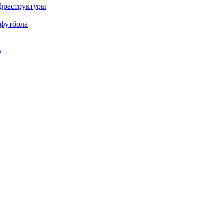
нфраструктуры
 футбола
в