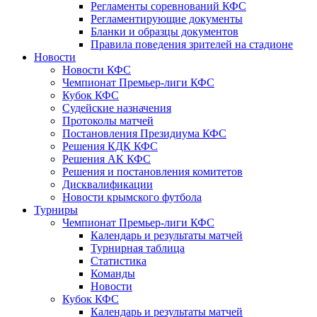
Регламенты соревнований КФС
Регламентирующие документы
Бланки и образцы документов
Правила поведения зрителей на стадионе
Новости
Новости КФС
Чемпионат Премьер-лиги КФС
Кубок КФС
Судейские назначения
Протоколы матчей
Постановления Президиума КФС
Решения КДК КФС
Решения АК КФС
Решения и постановления комитетов
Дисквалификации
Новости крымского футбола
Турниры
Чемпионат Премьер-лиги КФС
Календарь и результаты матчей
Турнирная таблица
Статистика
Команды
Новости
Кубок КФС
Календарь и результаты матчей