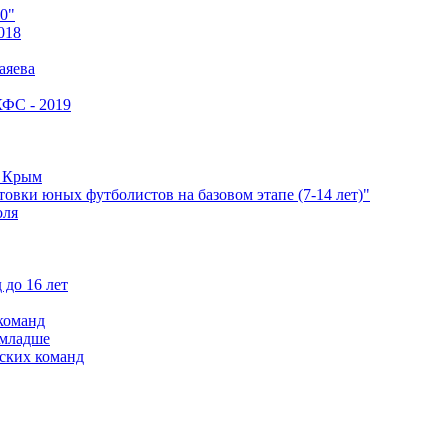
0"
018
аяева
КФС - 2019
е Крым
овки юных футболистов на базовом этапе (7-14 лет)"
оля
 до 16 лет
команд
 младше
ских команд