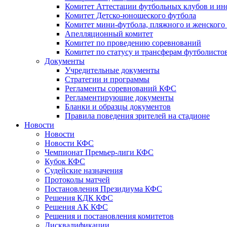
Комитет Аттестации футбольных клубов и и
Комитет Детско-юношеского футбола
Комитет мини-футбола, пляжного и женского
Апелляционный комитет
Комитет по проведению соревнований
Комитет по статусу и трансферам футболисто
Документы
Учредительные документы
Стратегии и программы
Регламенты соревнований КФС
Регламентирующие документы
Бланки и образцы документов
Правила поведения зрителей на стадионе
Новости
Новости
Новости КФС
Чемпионат Премьер-лиги КФС
Кубок КФС
Судейские назначения
Протоколы матчей
Постановления Президиума КФС
Решения КДК КФС
Решения АК КФС
Решения и постановления комитетов
Дисквалификации