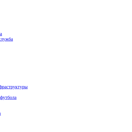
а
служба
нфраструктуры
 футбола
в