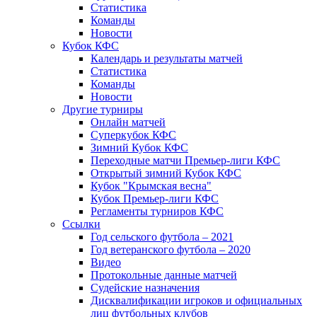
Статистика
Команды
Новости
Кубок КФС
Календарь и результаты матчей
Статистика
Команды
Новости
Другие турниры
Онлайн матчей
Суперкубок КФС
Зимний Кубок КФС
Переходные матчи Премьер-лиги КФС
Открытый зимний Кубок КФС
Кубок "Крымская весна"
Кубок Премьер-лиги КФС
Регламенты турниров КФС
Ссылки
Год сельского футбола – 2021
Год ветеранского футбола – 2020
Видео
Протокольные данные матчей
Судейские назначения
Дисквалификации игроков и официальных
лиц футбольных клубов