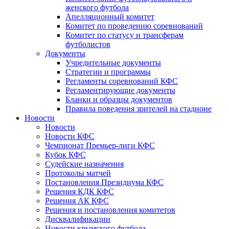
женского футбола
Апелляционный комитет
Комитет по проведению соревнований
Комитет по статусу и трансферам
футболистов
Документы
Учредительные документы
Стратегии и программы
Регламенты соревнований КФС
Регламентирующие документы
Бланки и образцы документов
Правила поведения зрителей на стадионе
Новости
Новости
Новости КФС
Чемпионат Премьер-лиги КФС
Кубок КФС
Судейские назначения
Протоколы матчей
Постановления Президиума КФС
Решения КДК КФС
Решения АК КФС
Решения и постановления комитетов
Дисквалификации
Новости крымского футбола