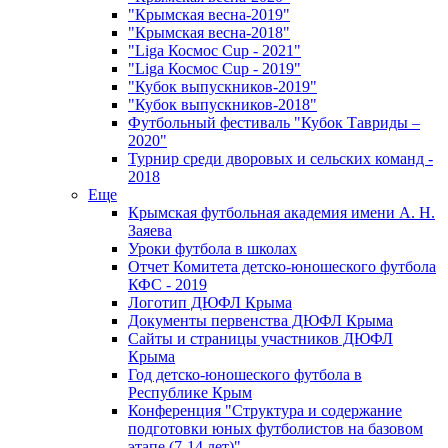
"Крымская весна-2019"
"Крымская весна-2018"
"Liga Космос Cup - 2021"
"Liga Космос Cup - 2019"
"Кубок выпускников-2019"
"Кубок выпускников-2018"
Футбольный фестиваль "Кубок Тавриды –
2020"
Турнир среди дворовых и сельских команд -
2018
Еще
Крымская футбольная академия имени А. Н.
Заяева
Уроки футбола в школах
Отчет Комитета детско-юношеского футбола
КФС - 2019
Логотип ДЮФЛ Крыма
Документы первенства ДЮФЛ Крыма
Сайты и страницы участников ДЮФЛ
Крыма
Год детско-юношеского футбола в
Республике Крым
Конференция "Структура и содержание
подготовки юных футболистов на базовом
этапе (7-14 лет)"