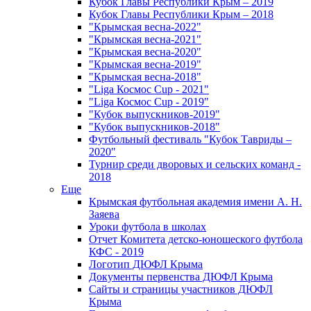
Кубок Главы Республики Крым – 2019
Кубок Главы Республики Крым – 2018
"Крымская весна-2022"
"Крымская весна-2021"
"Крымская весна-2020"
"Крымская весна-2019"
"Крымская весна-2018"
"Liga Космос Cup - 2021"
"Liga Космос Cup - 2019"
"Кубок выпускников-2019"
"Кубок выпускников-2018"
Футбольный фестиваль "Кубок Тавриды –
2020"
Турнир среди дворовых и сельских команд -
2018
Еще
Крымская футбольная академия имени А. Н.
Заяева
Уроки футбола в школах
Отчет Комитета детско-юношеского футбола
КФС - 2019
Логотип ДЮФЛ Крыма
Документы первенства ДЮФЛ Крыма
Сайты и страницы участников ДЮФЛ
Крыма