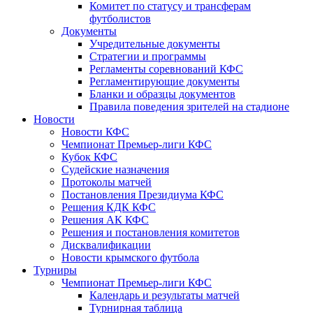
Комитет по статусу и трансферам
футболистов
Документы
Учредительные документы
Стратегии и программы
Регламенты соревнований КФС
Регламентирующие документы
Бланки и образцы документов
Правила поведения зрителей на стадионе
Новости
Новости КФС
Чемпионат Премьер-лиги КФС
Кубок КФС
Судейские назначения
Протоколы матчей
Постановления Президиума КФС
Решения КДК КФС
Решения АК КФС
Решения и постановления комитетов
Дисквалификации
Новости крымского футбола
Турниры
Чемпионат Премьер-лиги КФС
Календарь и результаты матчей
Турнирная таблица