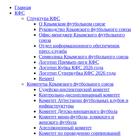
Главная
КФС
Структура КФС
О Крымском футбольном союзе
Руководство Крымского футбольного союза
Офис-менеджер Крымского футбольного
союза
Отдел информационного обеспечения,
пресс-служба
Символика Крымского футбольного союза
Логотип Премьер-лиги КФС
Логотип Кубка КФС 2026 года
Логотип Суперкубка КФС 2026 года
Respect
Комитеты Крымского футбольного союза
Судейско-инспекторский комитет
Контрольно-дисциплинарный комитет
Комитет Аттестации футбольных клубов и
инфраструктуры
Комитет Детско-юношеского футбола
Комитет мини-футбола, пляжного и
женского футбола
Апелляционный комитет
Комитет по проведению соревнований