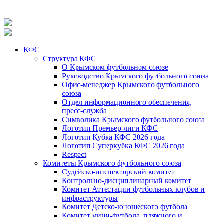
КФС
Структура КФС
О Крымском футбольном союзе
Руководство Крымского футбольного союза
Офис-менеджер Крымского футбольного
союза
Отдел информационного обеспечения,
пресс-служба
Символика Крымского футбольного союза
Логотип Премьер-лиги КФС
Логотип Кубка КФС 2026 года
Логотип Суперкубка КФС 2026 года
Respect
Комитеты Крымского футбольного союза
Судейско-инспекторский комитет
Контрольно-дисциплинарный комитет
Комитет Аттестации футбольных клубов и
инфраструктуры
Комитет Детско-юношеского футбола
Комитет мини-футбола, пляжного и