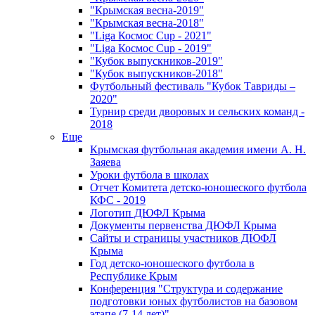
"Крымская весна-2019"
"Крымская весна-2018"
"Liga Космос Cup - 2021"
"Liga Космос Cup - 2019"
"Кубок выпускников-2019"
"Кубок выпускников-2018"
Футбольный фестиваль "Кубок Тавриды –
2020"
Турнир среди дворовых и сельских команд -
2018
Еще
Крымская футбольная академия имени А. Н.
Заяева
Уроки футбола в школах
Отчет Комитета детско-юношеского футбола
КФС - 2019
Логотип ДЮФЛ Крыма
Документы первенства ДЮФЛ Крыма
Сайты и страницы участников ДЮФЛ
Крыма
Год детско-юношеского футбола в
Республике Крым
Конференция "Структура и содержание
подготовки юных футболистов на базовом
этапе (7-14 лет)"