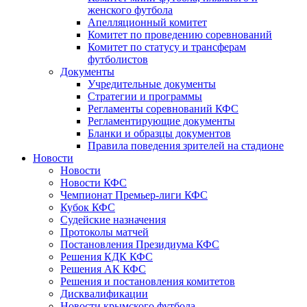
женского футбола
Апелляционный комитет
Комитет по проведению соревнований
Комитет по статусу и трансферам
футболистов
Документы
Учредительные документы
Стратегии и программы
Регламенты соревнований КФС
Регламентирующие документы
Бланки и образцы документов
Правила поведения зрителей на стадионе
Новости
Новости
Новости КФС
Чемпионат Премьер-лиги КФС
Кубок КФС
Судейские назначения
Протоколы матчей
Постановления Президиума КФС
Решения КДК КФС
Решения АК КФС
Решения и постановления комитетов
Дисквалификации
Новости крымского футбола