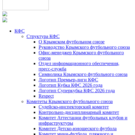
КФС
Структура КФС
О Крымском футбольном союзе
Руководство Крымского футбольного союза
Офис-менеджер Крымского футбольного
союза
Отдел информационного обеспечения,
пресс-служба
Символика Крымского футбольного союза
Логотип Премьер-лиги КФС
Логотип Кубка КФС 2026 года
Логотип Суперкубка КФС 2026 года
Respect
Комитеты Крымского футбольного союза
Судейско-инспекторский комитет
Контрольно-дисциплинарный комитет
Комитет Аттестации футбольных клубов и
инфраструктуры
Комитет Детско-юношеского футбола
Комитет мини-футбола, пляжного и