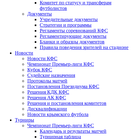
Комитет по статусу и трансферам
футболистов
Документы
Учредительные документы
Стратегии и программы
Регламенты соревнований КФС
Регламентирующие документы
Бланки и образцы документов
Правила поведения зрителей на стадионе
Новости
Новости КФС
Чемпионат Премьер-лиги КФС
Кубок КФС
Судейские назначения
Протоколы матчей
Постановления Президиума КФС
Решения КДК КФС
Решения АК КФС
Решения и постановления комитетов
Дисквалификации
Новости крымского футбола
Турниры
Чемпионат Премьер-лиги КФС
Календарь и результаты матчей
Турнирная таблица