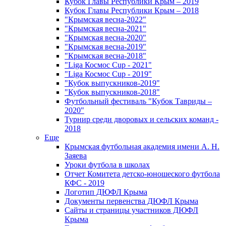
Кубок Главы Республики Крым – 2019
Кубок Главы Республики Крым – 2018
"Крымская весна-2022"
"Крымская весна-2021"
"Крымская весна-2020"
"Крымская весна-2019"
"Крымская весна-2018"
"Liga Космос Cup - 2021"
"Liga Космос Cup - 2019"
"Кубок выпускников-2019"
"Кубок выпускников-2018"
Футбольный фестиваль "Кубок Тавриды –
2020"
Турнир среди дворовых и сельских команд -
2018
Еще
Крымская футбольная академия имени А. Н.
Заяева
Уроки футбола в школах
Отчет Комитета детско-юношеского футбола
КФС - 2019
Логотип ДЮФЛ Крыма
Документы первенства ДЮФЛ Крыма
Сайты и страницы участников ДЮФЛ
Крыма