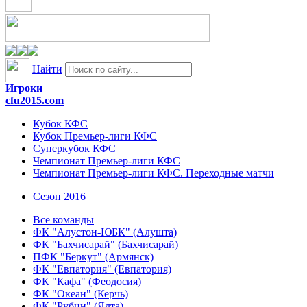
Найти
Игроки
cfu2015.com
Кубок КФС
Кубок Премьер-лиги КФС
Суперкубок КФС
Чемпионат Премьер-лиги КФС
Чемпионат Премьер-лиги КФС. Переходные матчи
Сезон 2016
Все команды
ФК "Алустон-ЮБК" (Алушта)
ФК "Бахчисарай" (Бахчисарай)
ПФК "Беркут" (Армянск)
ФК "Евпатория" (Евпатория)
ФК "Кафа" (Феодосия)
ФК "Океан" (Керчь)
ФК "Рубин" (Ялта)