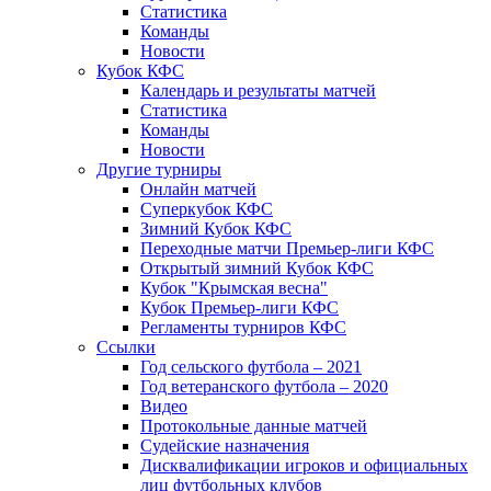
Статистика
Команды
Новости
Кубок КФС
Календарь и результаты матчей
Статистика
Команды
Новости
Другие турниры
Онлайн матчей
Суперкубок КФС
Зимний Кубок КФС
Переходные матчи Премьер-лиги КФС
Открытый зимний Кубок КФС
Кубок "Крымская весна"
Кубок Премьер-лиги КФС
Регламенты турниров КФС
Ссылки
Год сельского футбола – 2021
Год ветеранского футбола – 2020
Видео
Протокольные данные матчей
Судейские назначения
Дисквалификации игроков и официальных
лиц футбольных клубов