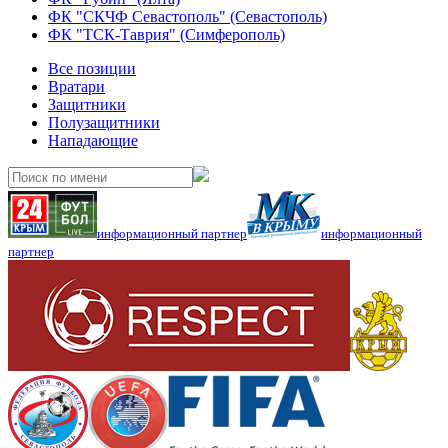
ФК "СКЧФ Севастополь" (Севастополь)
ФК "ТСК-Таврия" (Симферополь)
Все позиции
Вратари
Защитники
Полузащитники
Нападающие
информационный партнер
информационный
партнер