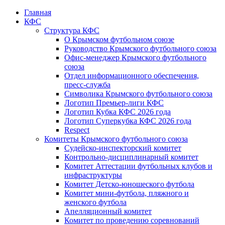
Главная
КФС
Структура КФС
О Крымском футбольном союзе
Руководство Крымского футбольного союза
Офис-менеджер Крымского футбольного
союза
Отдел информационного обеспечения,
пресс-служба
Символика Крымского футбольного союза
Логотип Премьер-лиги КФС
Логотип Кубка КФС 2026 года
Логотип Суперкубка КФС 2026 года
Respect
Комитеты Крымского футбольного союза
Судейско-инспекторский комитет
Контрольно-дисциплинарный комитет
Комитет Аттестации футбольных клубов и
инфраструктуры
Комитет Детско-юношеского футбола
Комитет мини-футбола, пляжного и
женского футбола
Апелляционный комитет
Комитет по проведению соревнований