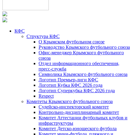
КФС
Структура КФС
О Крымском футбольном союзе
Руководство Крымского футбольного союза
Офис-менеджер Крымского футбольного
союза
Отдел информационного обеспечения,
пресс-служба
Символика Крымского футбольного союза
Логотип Премьер-лиги КФС
Логотип Кубка КФС 2026 года
Логотип Суперкубка КФС 2026 года
Respect
Комитеты Крымского футбольного союза
Судейско-инспекторский комитет
Контрольно-дисциплинарный комитет
Комитет Аттестации футбольных клубов и
инфраструктуры
Комитет Детско-юношеского футбола
Комитет мини-футбола, пляжного и