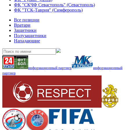
ФК "СКЧФ Севастополь" (Севастополь)
ФК "ТСК-Таврия" (Симферополь)
Все позиции
Вратари
Защитники
Полузащитники
Нападающие
информационный партнер
информационный
партнер