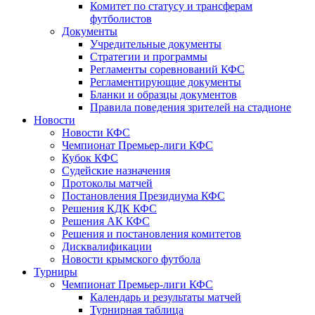
Комитет по статусу и трансферам
футболистов
Документы
Учредительные документы
Стратегии и программы
Регламенты соревнований КФС
Регламентирующие документы
Бланки и образцы документов
Правила поведения зрителей на стадионе
Новости
Новости КФС
Чемпионат Премьер-лиги КФС
Кубок КФС
Судейские назначения
Протоколы матчей
Постановления Президиума КФС
Решения КДК КФС
Решения АК КФС
Решения и постановления комитетов
Дисквалификации
Новости крымского футбола
Турниры
Чемпионат Премьер-лиги КФС
Календарь и результаты матчей
Турнирная таблица