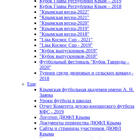
Кубок Главы Республики Крым – 2019
Кубок Главы Республики Крым – 2018
"Крымская весна-2022"
"Крымская весна-2021"
"Крымская весна-2020"
"Крымская весна-2019"
"Крымская весна-2018"
"Liga Космос Cup - 2021"
"Liga Космос Cup - 2019"
"Кубок выпускников-2019"
"Кубок выпускников-2018"
Футбольный фестиваль "Кубок Тавриды –
2020"
Турнир среди дворовых и сельских команд -
2018
Еще
Крымская футбольная академия имени А. Н.
Заяева
Уроки футбола в школах
Отчет Комитета детско-юношеского футбола
КФС - 2019
Логотип ДЮФЛ Крыма
Документы первенства ДЮФЛ Крыма
Сайты и страницы участников ДЮФЛ
Крыма