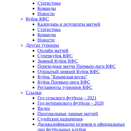
Статистика
Команды
Новости
Кубок КФС
Календарь и результаты матчей
Статистика
Команды
Новости
Другие турниры
Онлайн матчей
Суперкубок КФС
Зимний Кубок КФС
Переходные матчи Премьер-лиги КФС
Открытый зимний Кубок КФС
Кубок "Крымская весна"
Кубок Премьер-лиги КФС
Регламенты турниров КФС
Ссылки
Год сельского футбола – 2021
Год ветеранского футбола – 2020
Видео
Протокольные данные матчей
Судейские назначения
Дисквалификации игроков и официальных
лиц футбольных клубов