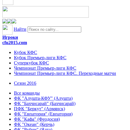
Найти
Игроки
cfu2015.com
Кубок КФС
Кубок Премьер-лиги КФС
Суперкубок КФС
Чемпионат Премьер-лиги КФС
Чемпионат Премьер-лиги КФС. Переходные матчи
Сезон 2016
Все команды
ФК "Алушта-КФУ" (Алушта)
ФК "Бахчисарай" (Бахчисарай)
ПФК "Беркут" (Армянск)
ФК "Евпатория" (Евпатория)
ФК "Кафа" (Феодосия)
ФК "Океан" (Керчь)
ФК "Рубин" (Ялта)