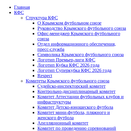
Главная
КФС
Структура КФС
О Крымском футбольном союзе
Руководство Крымского футбольного союза
Офис-менеджер Крымского футбольного
союза
Отдел информационного обеспечения,
пресс-служба
Символика Крымского футбольного союза
Логотип Премьер-лиги КФС
Логотип Кубка КФС 2026 года
Логотип Суперкубка КФС 2026 года
Respect
Комитеты Крымского футбольного союза
Судейско-инспекторский комитет
Контрольно-дисциплинарный комитет
Комитет Аттестации футбольных клубов и
инфраструктуры
Комитет Детско-юношеского футбола
Комитет мини-футбола, пляжного и
женского футбола
Апелляционный комитет
Комитет по проведению соревнований