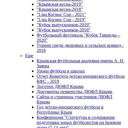
"Крымская весна-2019"
"Крымская весна-2018"
"Liga Космос Cup - 2021"
"Liga Космос Cup - 2019"
"Кубок выпускников-2019"
"Кубок выпускников-2018"
Футбольный фестиваль "Кубок Тавриды –
2020"
Турнир среди дворовых и сельских команд -
2018
Еще
Крымская футбольная академия имени А. Н.
Заяева
Уроки футбола в школах
Отчет Комитета детско-юношеского футбола
КФС - 2019
Логотип ДЮФЛ Крыма
Документы первенства ДЮФЛ Крыма
Сайты и страницы участников ДЮФЛ
Крыма
Год детско-юношеского футбола в
Республике Крым
Конференция "Структура и содержание
подготовки юных футболистов на базовом
этапе (7-14 лет)"