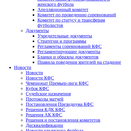
женского футбола
Апелляционный комитет
Комитет по проведению соревнований
Комитет по статусу и трансферам
футболистов
Документы
Учредительные документы
Стратегии и программы
Регламенты соревнований КФС
Регламентирующие документы
Бланки и образцы документов
Правила поведения зрителей на стадионе
Новости
Новости
Новости КФС
Чемпионат Премьер-лиги КФС
Кубок КФС
Судейские назначения
Протоколы матчей
Постановления Президиума КФС
Решения КДК КФС
Решения АК КФС
Решения и постановления комитетов
Дисквалификации
Новости крымского футбола