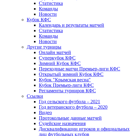
Статистика
Команды
Новости
Кубок КФС
Календарь и результаты матчей
Статистика
Команды
Новости
Другие турниры
Онлайн матчей
Суперкубок КФС
Зимний Кубок КФС
Переходные матчи Премьер-лиги КФС
Открытый зимний Кубок КФС
Кубок "Крымская весна"
Кубок Премьер-лиги КФС
Регламенты турниров КФС
Ссылки
Год сельского футбола – 2021
Год ветеранского футбола – 2020
Видео
Протокольные данные матчей
Судейские назначения
Дисквалификации игроков и официальных
лиц футбольных клубов