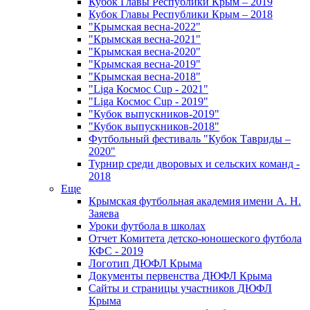
Кубок Главы Республики Крым – 2019
Кубок Главы Республики Крым – 2018
"Крымская весна-2022"
"Крымская весна-2021"
"Крымская весна-2020"
"Крымская весна-2019"
"Крымская весна-2018"
"Liga Космос Cup - 2021"
"Liga Космос Cup - 2019"
"Кубок выпускников-2019"
"Кубок выпускников-2018"
Футбольный фестиваль "Кубок Тавриды –
2020"
Турнир среди дворовых и сельских команд -
2018
Еще
Крымская футбольная академия имени А. Н.
Заяева
Уроки футбола в школах
Отчет Комитета детско-юношеского футбола
КФС - 2019
Логотип ДЮФЛ Крыма
Документы первенства ДЮФЛ Крыма
Сайты и страницы участников ДЮФЛ
Крыма