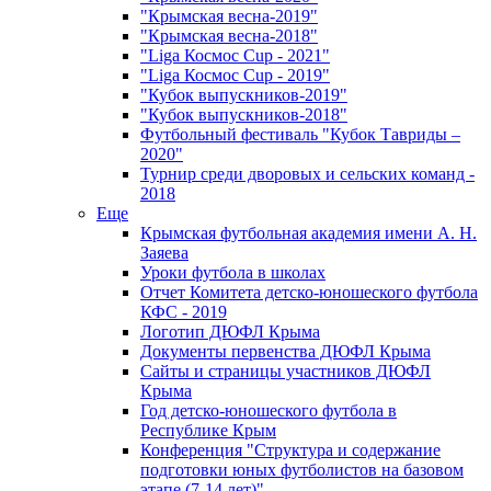
"Крымская весна-2019"
"Крымская весна-2018"
"Liga Космос Cup - 2021"
"Liga Космос Cup - 2019"
"Кубок выпускников-2019"
"Кубок выпускников-2018"
Футбольный фестиваль "Кубок Тавриды –
2020"
Турнир среди дворовых и сельских команд -
2018
Еще
Крымская футбольная академия имени А. Н.
Заяева
Уроки футбола в школах
Отчет Комитета детско-юношеского футбола
КФС - 2019
Логотип ДЮФЛ Крыма
Документы первенства ДЮФЛ Крыма
Сайты и страницы участников ДЮФЛ
Крыма
Год детско-юношеского футбола в
Республике Крым
Конференция "Структура и содержание
подготовки юных футболистов на базовом
этапе (7-14 лет)"