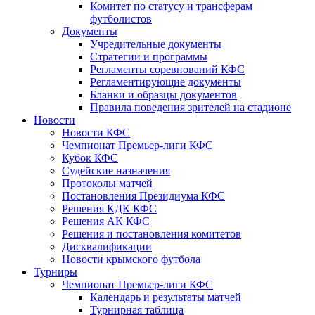
Комитет по статусу и трансферам
футболистов
Документы
Учредительные документы
Стратегии и программы
Регламенты соревнований КФС
Регламентирующие документы
Бланки и образцы документов
Правила поведения зрителей на стадионе
Новости
Новости КФС
Чемпионат Премьер-лиги КФС
Кубок КФС
Судейские назначения
Протоколы матчей
Постановления Президиума КФС
Решения КДК КФС
Решения АК КФС
Решения и постановления комитетов
Дисквалификации
Новости крымского футбола
Турниры
Чемпионат Премьер-лиги КФС
Календарь и результаты матчей
Турнирная таблица