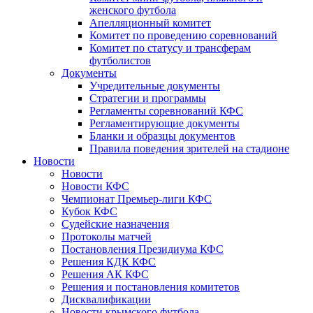
женского футбола
Апелляционный комитет
Комитет по проведению соревнований
Комитет по статусу и трансферам
футболистов
Документы
Учредительные документы
Стратегии и программы
Регламенты соревнований КФС
Регламентирующие документы
Бланки и образцы документов
Правила поведения зрителей на стадионе
Новости
Новости
Новости КФС
Чемпионат Премьер-лиги КФС
Кубок КФС
Судейские назначения
Протоколы матчей
Постановления Президиума КФС
Решения КДК КФС
Решения АК КФС
Решения и постановления комитетов
Дисквалификации
Новости крымского футбола