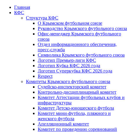
Главная
КФС
Структура КФС
О Крымском футбольном союзе
Руководство Крымского футбольного союза
Офис-менеджер Крымского футбольного
союза
Отдел информационного обеспечения,
пресс-служба
Символика Крымского футбольного союза
Логотип Премьер-лиги КФС
Логотип Кубка КФС 2026 года
Логотип Суперкубка КФС 2026 года
Respect
Комитеты Крымского футбольного союза
Судейско-инспекторский комитет
Контрольно-дисциплинарный комитет
Комитет Аттестации футбольных клубов и
инфраструктуры
Комитет Детско-юношеского футбола
Комитет мини-футбола, пляжного и
женского футбола
Апелляционный комитет
Комитет по проведению соревнований