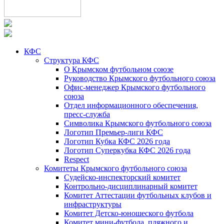
КФС
Структура КФС
О Крымском футбольном союзе
Руководство Крымского футбольного союза
Офис-менеджер Крымского футбольного
союза
Отдел информационного обеспечения,
пресс-служба
Символика Крымского футбольного союза
Логотип Премьер-лиги КФС
Логотип Кубка КФС 2026 года
Логотип Суперкубка КФС 2026 года
Respect
Комитеты Крымского футбольного союза
Судейско-инспекторский комитет
Контрольно-дисциплинарный комитет
Комитет Аттестации футбольных клубов и
инфраструктуры
Комитет Детско-юношеского футбола
Комитет мини-футбола, пляжного и